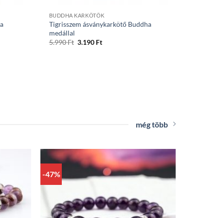
BUDDHA KARKÖTŐK
ha
Tigrisszem ásványkarkötő Buddha
medállal
Original
Current
5.990
Ft
3.190
Ft
price
price
was:
is:
5.990 Ft.
3.190 Ft.
még több
-47%