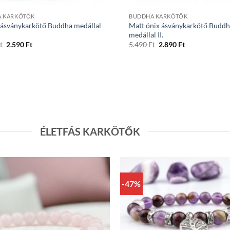
 KARKÖTŐK
BUDDHA KARKÖTŐK
 ásványkarkötő Buddha medállal
Matt ónix ásványkarkötő Budd
medállal II.
Original
Current
Original
Current
t
2.590
Ft
5.490
Ft
2.890
Ft
price
price
price
price
was:
is:
was:
is:
4.990 Ft.
2.590 Ft.
5.490 Ft.
2.890 Ft.
ÉLETFÁS KARKÖTŐK
-47%