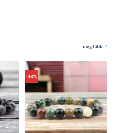
még több
-48%