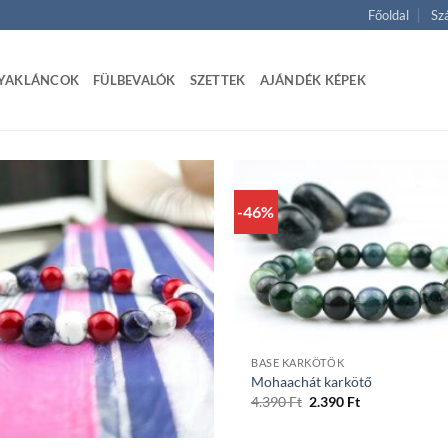
Főoldal
Szá
YAKLÁNCOK
FÜLBEVALÓK
SZETTEK
AJÁNDÉK KÉPEK
-46%
+
BASE KARKÖTŐK
Mohaachát karkötő
Original
Current
4.390
Ft
2.390
Ft
price
price
was:
is:
4.390 Ft.
2.390 Ft.