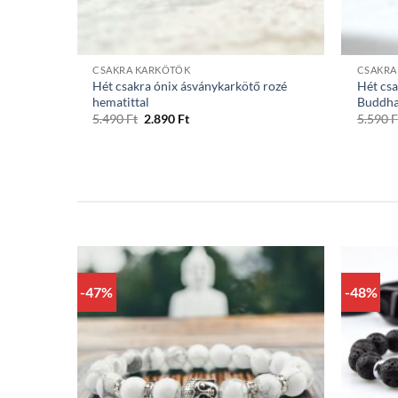
+
+
CSAKRA KARKÖTŐK
CSAKRA
Hét csakra ónix ásványkarkötő rozé
Hét csa
hematittal
Buddha
Original
Current
5.490
Ft
2.890
Ft
5.590
F
price
price
was:
is:
5.490 Ft.
2.890 Ft.
-47%
-48%
+