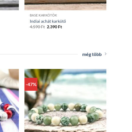
+
BASE KARKÖTŐK
Indiai achát karkötő
Original
Current
4.590
Ft
2.390
Ft
price
price
was:
is:
4.590 Ft.
2.390 Ft.
még több
-47%