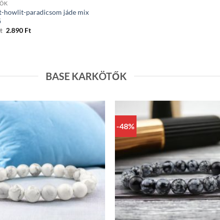
TŐK
t-howlit-paradicsom jáde mix
ő
Original
Current
t
2.890
Ft
price
price
was:
is:
5.490 Ft.
2.890 Ft.
BASE KARKÖTŐK
-48%