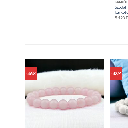
KARKÖ
Szodali
karköt
5.490
F
-46%
-48%