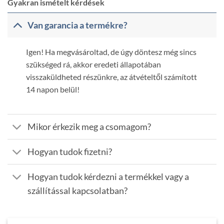
Gyakran ismételt kérdések
Van garancia a termékre?
Igen! Ha megvásároltad, de úgy döntesz még sincs
szükséged rá, akkor eredeti állapotában
visszaküldheted részünkre, az átvételtől számított
14 napon belül!
Mikor érkezik meg a csomagom?
Hogyan tudok fizetni?
Hogyan tudok kérdezni a termékkel vagy a
szállítással kapcsolatban?