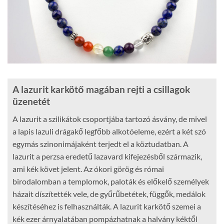
A lazurit karkötő magában rejti a csillagok
üzenetét
A lazurit a szilikátok csoportjába tartozó ásvány, de mivel
a lapis lazuli drágakő legfőbb alkotóeleme, ezért a két szó
egymás szinonimájaként terjedt el a köztudatban. A
lazurit a perzsa eredetű lazavard kifejezésből származik,
ami kék követ jelent. Az ókori görög és római
birodalomban a templomok, paloták és előkelő személyek
házait díszítették vele, de gyűrűbetétek, függők, medálok
készítéséhez is felhasználták. A lazurit karkötő szemei a
kék ezer árnyalatában pompázhatnak a halvány kéktől