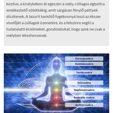
kezdve, a királykéken át egészen a mély, csillagos égboltra
emlékeztető sötétkékig, amit sárgásan fénylő pettyek
díszítenek. A lazurit karkötő fogékonnyá teszi az ékszer
viselőjét a csillagok üzenetére, és a felszínre segíti a
tudatalatti érzelmeket, gondolatokat, hogy azok ne csak a
mélyben létezhessenek.