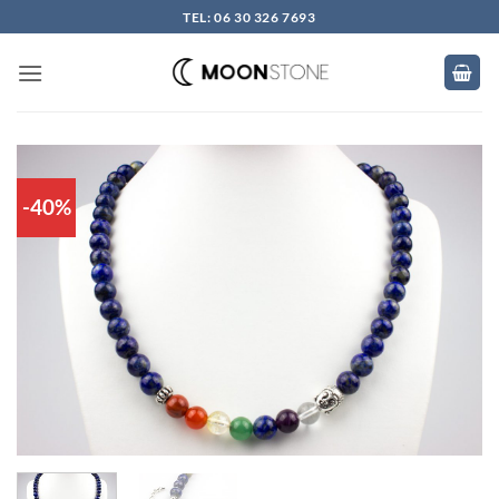
Skip
TEL: 06 30 326 7693
to
content
-40%