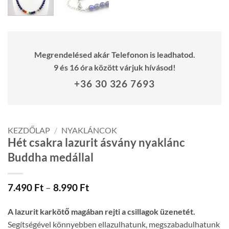
Megrendelésed akár Telefonon is leadhatod.
9 és 16 óra között várjuk hívásod!
+36 30 326 7693
KEZDŐLAP
/
NYAKLÁNCOK
Hét csakra lazurit ásvány nyaklánc
Buddha medállal
Ártartomány:
7.490
Ft
–
8.990
Ft
7.490 Ft
-
A lazurit karkötő magában rejti a csillagok üzenetét.
8.990 Ft
Segítségével könnyebben ellazulhatunk, megszabadulhatunk