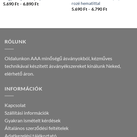
rozé hematittal
Ártartomány:
5.690
Ft
–
6.890
Ft
5.690 Ft
Ártartomány:
5.690
Ft
–
6.790
Ft
-
5.690 Ft
6.890 Ft
-
6.790 Ft
RÓLUNK
Oldalunkon AAA minőségű ásványokból, kézműves
technikával készített ásványékszereket kínálunk Neked,
elérhető áron.
INFORMÁCIÓK
Kapcsolat
Szállítási információk
Gyakran ismételt kérdések
Általános szerződési feltételek
Adatkezelési tájékoztató