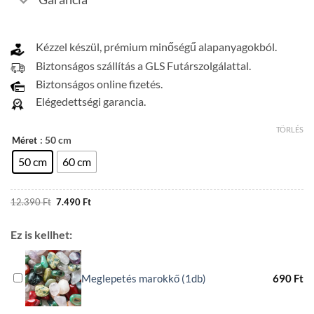
Kézzel készül, prémium minőségű alapanyagokból.
Biztonságos szállítás a GLS Futárszolgálattal.
Biztonságos online fizetés.
Elégedettségi garancia.
TÖRLÉS
: 50 cm
Méret
50 cm
60 cm
Original
Current
12.390
Ft
7.490
Ft
price
price
was:
is:
12.390 Ft.
7.490 Ft.
Ez is kellhet:
Meglepetés marokkő (1db)
690
Ft