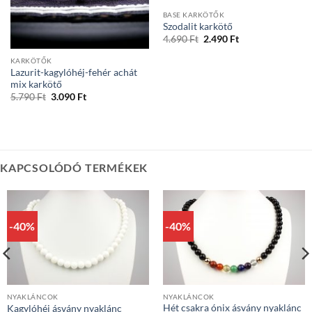
BASE KARKÖTŐK
Szodalit karkötő
Original
Current
4.690
Ft
2.490
Ft
price
price
was:
is:
KARKÖTŐK
4.690 Ft.
2.490 Ft.
Lazurit-kagylóhéj-fehér achát
mix karkötő
Original
Current
5.790
Ft
3.090
Ft
price
price
was:
is:
5.790 Ft.
3.090 Ft.
KAPCSOLÓDÓ TERMÉKEK
-40%
-40%
NYAKLÁNCOK
NYAKLÁNCOK
Hét csakra ónix ásvány nyaklánc
Kagylóhéj ásvány nyaklánc