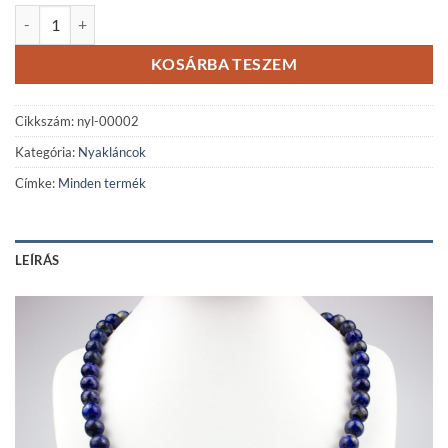
Hét csakra lazurit ásvány nyaklánc Buddha medállal mennyiség
KOSÁRBA TESZEM
Cikkszám:
nyl-00002
Kategória:
Nyakláncok
Címke:
Minden termék
LEÍRÁS