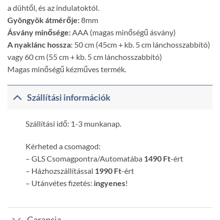
a dühtől, és az indulatoktól.
Gyöngyök átmérője:
8mm
Ásvány minősége:
AAA (magas minőségű ásvány)
A nyaklánc hossza
: 50 cm (45cm + kb. 5 cm lánchosszabbító)
vagy 60 cm (55 cm + kb. 5 cm lánchosszabbító)
Magas minőségű kézműves termék.
Szállítási információk
Szállítási idő: 1-3 munkanap.
Kérheted a csomagod:
– GLS Csomagpontra/Automatába
1490 Ft
-ért
– Házhozszállítással
1990 Ft
-ért
– Utánvétes fizetés:
ingyenes
!
Garancia