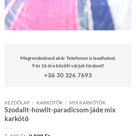
Megrendelésed akár Telefonon is leadhatod.
9 és 16 óra között várjuk hívásod!
+36 30 326 7693
KEZDŐLAP
/
KARKÖTŐK
/
MIX KARKÖTŐK
Szodalit-howlit-paradicsom jáde mix
karkötő