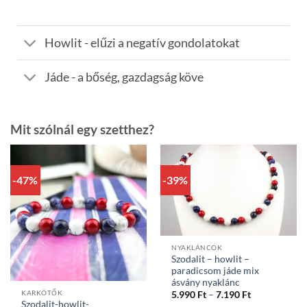
Howlit - elűzi a negatív gondolatokat
Jáde - a bőség, gazdagság köve
Mit szólnál egy szetthez?
-47%
-39%
NYAKLÁNCOK
Szodalit – howlit –
paradicsom jáde mix
ásvány nyaklánc
Ártartomány
KARKÖTŐK
5.990
Ft
–
7.190
Ft
5.990 Ft
Szodalit-howlit-