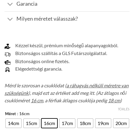
Garancia
Milyen méretet válasszak?
Kézzel készül, prémium minőségű alapanyagokból.
Biztonságos szállítás a GLS Futárszolgálattal.
Biztonságos online fizetés.
Elégedettségi garancia.
Mérd le szorosan a csuklódat (
a ráhagyás nélküli méretre van
szükségünk
), majd ezt az értéket add meg itt. (Az átlagos női
csuklóméret
16 cm
, a férfiak átlagos csuklója pedig
18 cm
)
TÖRLÉS
: 16cm
Méret
14cm
15cm
16cm
17cm
18cm
19cm
20cm