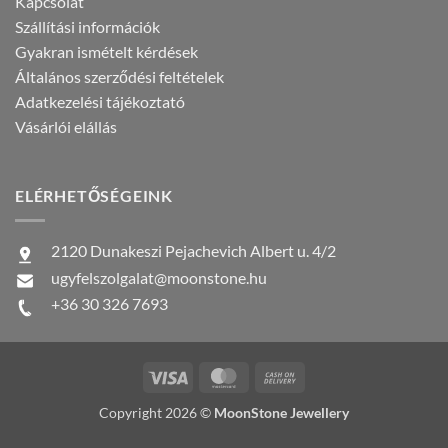
Kapcsolat
Szállítási információk
Gyakran ismételt kérdések
Általános szerződési feltételek
Adatkezelési tájékoztató
Vásárlói elállás
ELÉRHETŐSÉGEINK
2120 Dunakeszi Pejachevich Albert u. 4/2
ugyfelszolgalat@moonstone.hu
+36 30 326 7693
Visa
MasterCard
Cash
On
Copyright 2026 ©
MoonStone Jewellery
Delivery