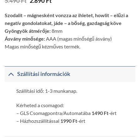
Original
Current
5.490
Ft
2.890
Ft
price
price
was:
is:
Szodalit – mágnesként vonzza az ihletet, howlit – elűzi a
5.490 Ft.
2.890 Ft.
negatív gondolatokat, jáde – a bőség, gazdagság köve
Gyöngyök átmérője:
8mm
Ásvány minősége:
AAA (magas minőségű ásvány)
Magas minőségű kézműves termék.
Szállítási információk
Szállítási idő: 1-3 munkanap.
Kérheted a csomagod:
– GLS Csomagpontra/Automatába
1490 Ft
-ért
– Házhozszállítással
1990 Ft
-ért