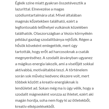
Égkék színe miatt gyakran összetévesztik a
lazurittal. Elnevezése a magas
szódiumtartalmára utal. Mivel általában
magmás kőzetekben található, ezért a
legfontosabb lelőhelyei vulkánok közelében
találhatók. Olaszországban a Vezúv környékén
például gazdag szodalitbánya rejtőzik. Régen a
hősök köveként emlegették, mert úgy
tartották, hogy erőt ad harcosoknak a csaták
megnyeréséhez. A szodalit ásványban ugyanez
a mágikus energia lakozik, ami a viselőjét sokkal
aktívabbá, motiváltabbá teszi. A történelem
során sok művész kedvenc ékszere volt, mert
többek között a kreatív energiáknak is
lendületet ad. Sokan még ma is úgy vélik, hogy a
szodalit mágnesként vonzza az ihletet, ezért aki
magán hordja, soha nem fogy ki az ötletekből,
kreatív elképzelésekből.