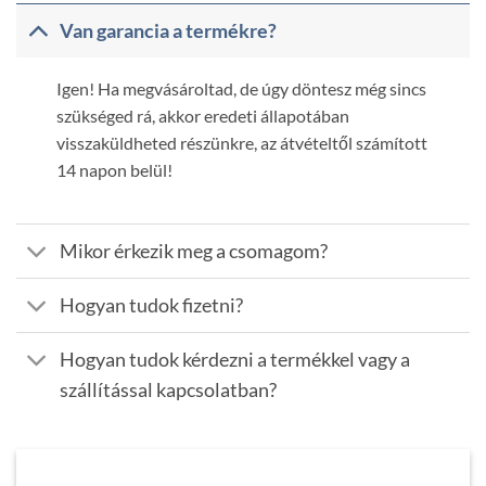
Van garancia a termékre?
Igen! Ha megvásároltad, de úgy döntesz még sincs
szükséged rá, akkor eredeti állapotában
visszaküldheted részünkre, az átvételtől számított
14 napon belül!
Mikor érkezik meg a csomagom?
Hogyan tudok fizetni?
Hogyan tudok kérdezni a termékkel vagy a
szállítással kapcsolatban?