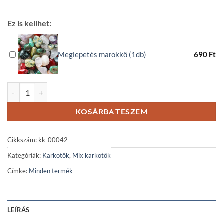
Ez is kellhet:
Meglepetés marokkő (1db)
690
Ft
Szodalit-howlit-paradicsom jáde mix karkötő mennyiség
KOSÁRBA TESZEM
Cikkszám:
kk-00042
Kategóriák:
Karkötők
,
Mix karkötők
Címke:
Minden termék
LEÍRÁS