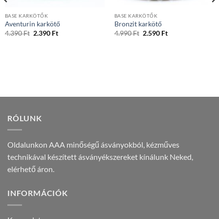
BASE KARKÖTŐK
BASE KARKÖTŐK
Aventurin karkötő
Bronzit karkötő
Original
Current
Original
Current
4.390
Ft
2.390
Ft
4.990
Ft
2.590
Ft
price
price
price
price
was:
is:
was:
is:
4.390 Ft.
2.390 Ft.
4.990 Ft.
2.590 Ft.
RÓLUNK
Oldalunkon AAA minőségű ásványokból, kézműves
technikával készített ásványékszereket kínálunk Neked,
elérhető áron.
INFORMÁCIÓK