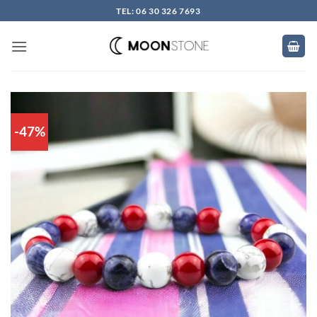
Skip
TEL: 06 30 326 7693
to
content
-47%