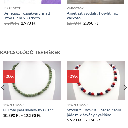
KARKÖTŐK
KARKÖTŐK
Ametiszt-rózsakvarc-matt
Ametiszt-szodalit-howlit mix
szodalit mix karkötő
karkötő
Original
Current
Original
Current
5.590
Ft
2.990
Ft
5.590
Ft
2.990
Ft
price
price
price
price
was:
is:
was:
is:
5.590 Ft.
2.990 Ft.
5.590 Ft.
2.990 Ft.
KAPCSOLÓDÓ TERMÉKEK
-30%
-39%
NYAKLÁNCOK
NYAKLÁNCOK
Szodalit – howlit – paradicsom
Burmai jáde ásvány nyaklánc
jáde mix ásvány nyaklánc
Ártartomány:
10.290
Ft
–
12.390
Ft
10.290 Ft
Ártartomány:
5.990
Ft
–
7.190
Ft
-
5.990 Ft
12.390 Ft
-