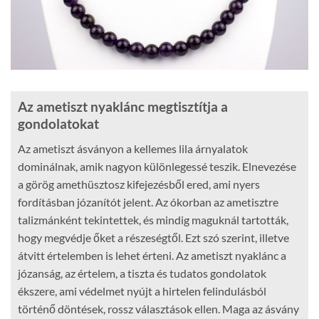
Az ametiszt nyaklánc megtisztítja a
gondolatokat
Az ametiszt ásványon a kellemes lila árnyalatok
dominálnak, amik nagyon különlegessé teszik. Elnevezése
a görög amethüsztosz kifejezésből ered, ami nyers
fordításban józanítót jelent. Az ókorban az ametisztre
talizmánként tekintettek, és mindig maguknál tartották,
hogy megvédje őket a részeségtől. Ezt szó szerint, illetve
átvitt értelemben is lehet érteni. Az ametiszt nyaklánc a
józanság, az értelem, a tiszta és tudatos gondolatok
ékszere, ami védelmet nyújt a hirtelen felindulásból
történő döntések, rossz választások ellen. Maga az ásvány