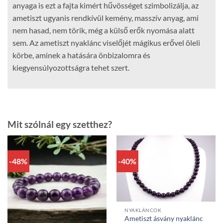
anyaga is ezt a fajta kimért hűvösséget szimbolizálja, az
ametiszt ugyanis rendkívül kemény, masszív anyag, ami
nem hasad, nem törik, még a külső erők nyomása alatt
sem. Az ametiszt nyaklánc viselőjét mágikus erővel öleli
körbe, aminek a hatására önbizalomra és
kiegyensúlyozottságra tehet szert.
Mit szólnál egy szetthez?
-48%
-40%
NYAKLÁNCOK
Ametiszt ásvány nyaklánc