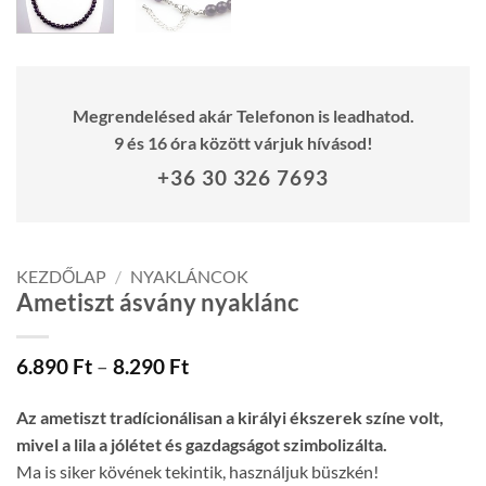
Megrendelésed akár Telefonon is leadhatod.
9 és 16 óra között várjuk hívásod!
+36 30 326 7693
KEZDŐLAP
/
NYAKLÁNCOK
Ametiszt ásvány nyaklánc
Ártartomány:
6.890
Ft
–
8.290
Ft
6.890 Ft
-
Az ametiszt tradícionálisan a királyi ékszerek színe volt,
8.290 Ft
mivel a lila a jólétet és gazdagságot szimbolizálta.
Ma is siker kövének tekintik, használjuk büszkén!