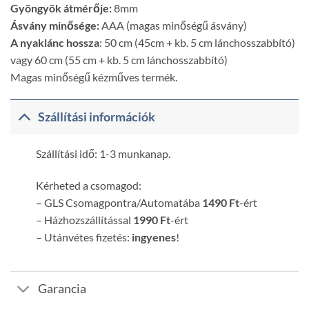
Gyöngyök átmérője:
8mm
Ásvány minősége:
AAA (magas minőségű ásvány)
A nyaklánc hossza
: 50 cm (45cm + kb. 5 cm lánchosszabbító)
vagy 60 cm (55 cm + kb. 5 cm lánchosszabbító)
Magas minőségű kézműves termék.
Szállítási információk
Szállítási idő: 1-3 munkanap.
Kérheted a csomagod:
– GLS Csomagpontra/Automatába
1490 Ft
-ért
– Házhozszállítással
1990 Ft
-ért
– Utánvétes fizetés:
ingyenes
!
Garancia