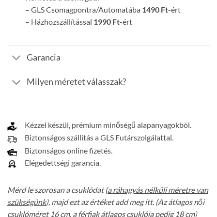
– GLS Csomagpontra/Automatába
1490 Ft
-ért
– Házhozszállítással
1990 Ft
-ért
Garancia
Milyen méretet válasszak?
Kézzel készül, prémium minőségű alapanyagokból.
Biztonságos szállítás a GLS Futárszolgálattal.
Biztonságos online fizetés.
Elégedettségi garancia.
Mérd le szorosan a csuklódat (
a ráhagyás nélküli méretre van
szükségünk
), majd ezt az értéket add meg itt. (Az átlagos női
csuklóméret
16 cm
, a férfiak átlagos csuklója pedig
18 cm
)