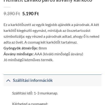
Original
Current
9.390
Ft
5.190
Ft
price
price
was:
is:
Ez a karkötőszett az egyik legjobb ajándék a párodnak. A két
9.390 Ft.
5.190 Ft.
karkötő kiegészíti egymást, mintájuk az összetartozást
szimbolizálja: egy részed a párodnak adtad, ahogy ő is neked
adta az övét. A csomag két karkötőt tartalmaz.
Gyöngyök átmérője:
8mm
Ásvány minősége:
AAA (kiváló minőségű ásvány)
Jó minőségű kézműves termék.
Szállítási információk
Szállítási idő: 1-3 munkanap.
Kérheted a csomagod: