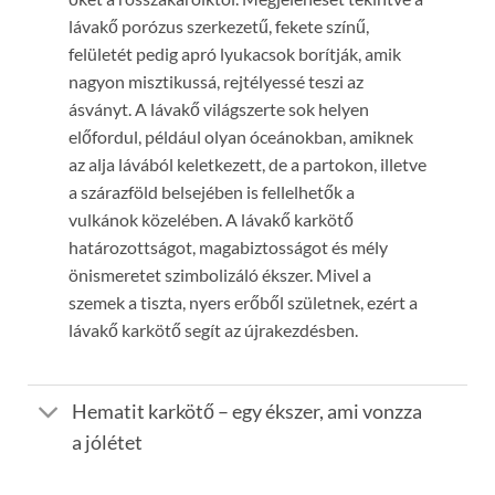
lávakő porózus szerkezetű, fekete színű,
felületét pedig apró lyukacsok borítják, amik
nagyon misztikussá, rejtélyessé teszi az
ásványt. A lávakő világszerte sok helyen
előfordul, például olyan óceánokban, amiknek
az alja lávából keletkezett, de a partokon, illetve
a szárazföld belsejében is fellelhetők a
vulkánok közelében. A lávakő karkötő
határozottságot, magabiztosságot és mély
önismeretet szimbolizáló ékszer. Mivel a
szemek a tiszta, nyers erőből születnek, ezért a
lávakő karkötő segít az újrakezdésben.
Hematit karkötő – egy ékszer, ami vonzza
a jólétet