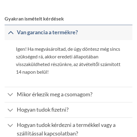
Gyakran ismételt kérdések
Van garancia a termékre?
Igen! Ha megvásároltad, de úgy döntesz még sincs
szükséged rá, akkor eredeti állapotában
visszaküldheted részünkre, az átvételtől számított
14 napon belül!
Mikor érkezik meg a csomagom?
Hogyan tudok fizetni?
Hogyan tudok kérdezni a termékkel vagy a
szállítással kapcsolatban?