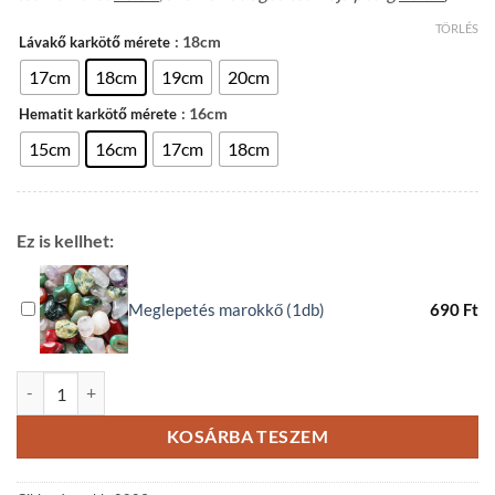
TÖRLÉS
: 18cm
Lávakő karkötő mérete
17cm
18cm
19cm
20cm
: 16cm
Hematit karkötő mérete
15cm
16cm
17cm
18cm
Ez is kellhet:
Meglepetés marokkő (1db)
690
Ft
Hematit Lávakő páros ásvány karkötő mennyiség
KOSÁRBA TESZEM