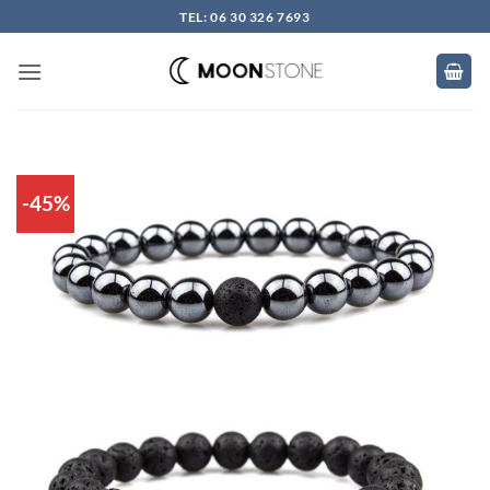
Skip
TEL: 06 30 326 7693
to
content
-45%