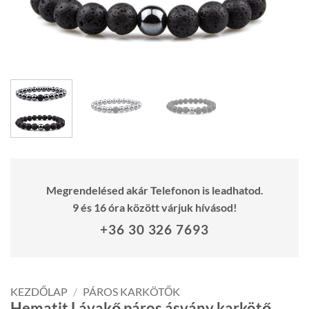
Megrendelésed akár Telefonon is leadhatod.
9 és 16 óra között várjuk hívásod!
+36 30 326 7693
KEZDŐLAP
/
PÁROS KARKÖTŐK
Hematit Lávakő páros ásvány karkötő