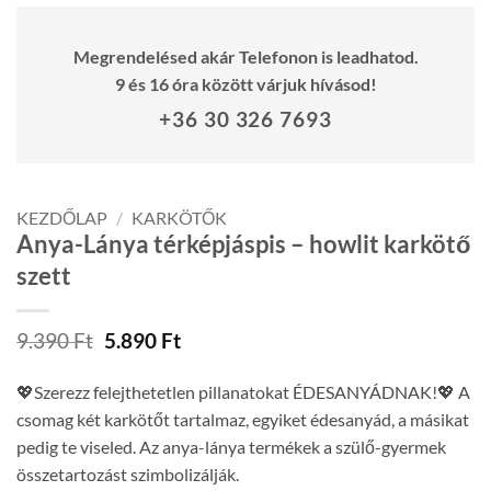
Megrendelésed akár Telefonon is leadhatod.
9 és 16 óra között várjuk hívásod!
+36 30 326 7693
KEZDŐLAP
/
KARKÖTŐK
Anya-Lánya térképjáspis – howlit karkötő
szett
Original
Current
9.390
Ft
5.890
Ft
price
price
was:
is:
💖Szerezz felejthetetlen pillanatokat ÉDESANYÁDNAK!💖 A
9.390 Ft.
5.890 Ft.
csomag két karkötőt tartalmaz, egyiket édesanyád, a másikat
pedig te viseled. Az anya-lánya termékek a szülő-gyermek
összetartozást szimbolizálják.