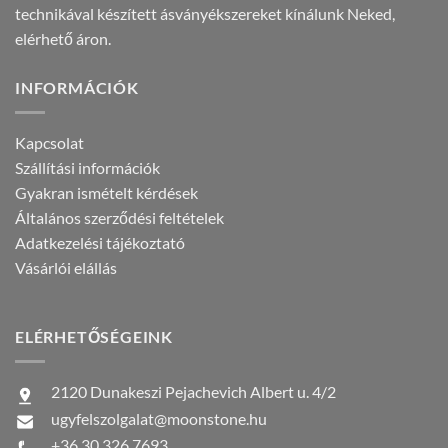
technikával készített ásványékszereket kínálunk Neked,
elérhető áron.
INFORMÁCIÓK
Kapcsolat
Szállítási információk
Gyakran ismételt kérdések
Általános szerződési feltételek
Adatkezelési tájékoztató
Vásárlói elállás
ELÉRHETŐSÉGEINK
2120 Dunakeszi Pejachevich Albert u. 4/2
ugyfelszolgalat@moonstone.hu
+36 30 326 7693