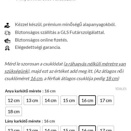
Kézzel készül, prémium minőségű alapanyagokból.
Biztonságos szállítás a GLS Futárszolgálattal.
Biztonságos online fizetés.
Elégedettségi garancia.
Mérd le szorosan a csuklódat (
a ráhagyás nélküli méretre van
szükségünk
), majd ezt az értéket add meg itt. (Az átlagos női
csuklóméret
16 cm
, a férfiak átlagos csuklója pedig
18 cm
)
TÖRLÉS
: 16 cm
Anya karkötő mérete
12 cm
13 cm
14 cm
15 cm
16 cm
17 cm
18 cm
: 16 cm
Lány karkötő mérete
12 cm
13 cm
14 cm
15 cm
16 cm
17 cm