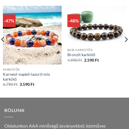
-47%
-48%
BASE KARKÖTŐK
Bronzit karkötő
Original
Current
4.990
Ft
2.590
Ft
price
price
was:
is:
KARKÖTŐK
4.990 Ft.
2.590 Ft.
Karneol-napkő-lazurit mix
karkötő
Original
Current
6.790
Ft
3.590
Ft
price
price
was:
is:
6.790 Ft.
3.590 Ft.
RÓLUNK
Oldalunkon AAA minőségű ásványokból, kézműves