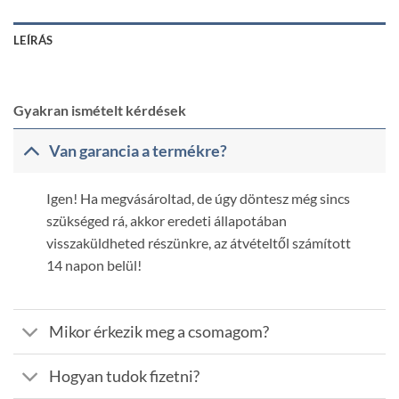
LEÍRÁS
Gyakran ismételt kérdések
Van garancia a termékre?
Igen! Ha megvásároltad, de úgy döntesz még sincs
szükséged rá, akkor eredeti állapotában
visszaküldheted részünkre, az átvételtől számított
14 napon belül!
Mikor érkezik meg a csomagom?
Hogyan tudok fizetni?