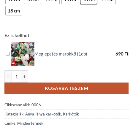
18 cm
Ez is kellhet:
Meglepetés marokkő (1db)
690
Ft
Anya-Lánya térképjáspis – howlit karkötő szett mennyiség
KOSÁRBA TESZEM
Cikkszám:
alkk-0006
Kategóriák:
Anya-lánya karkötők
,
Karkötők
Címke:
Minden termék