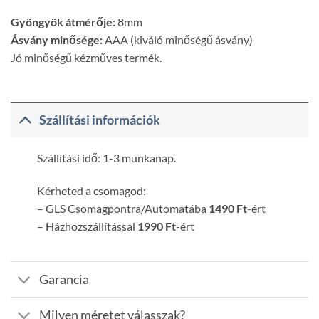
Gyöngyök átmérője:
8mm
Ásvány minősége:
AAA (kiváló minőségű ásvány)
Jó minőségű kézműves termék.
Szállítási információk
Szállítási idő: 1-3 munkanap.
Kérheted a csomagod:
– GLS Csomagpontra/Automatába
1490 Ft
-ért
– Házhozszállítással
1990 Ft
-ért
Garancia
Milyen méretet válasszak?