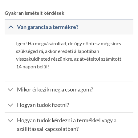
Gyakran ismételt kérdések
Van garancia a termékre?
Igen! Ha megvásároltad, de úgy döntesz még sincs
szükséged rá, akkor eredeti állapotában
visszaküldheted részünkre, az átvételtől számított
14 napon belül!
Mikor érkezik meg a csomagom?
Hogyan tudok fizetni?
Hogyan tudok kérdezni a termékkel vagy a
szállítással kapcsolatban?