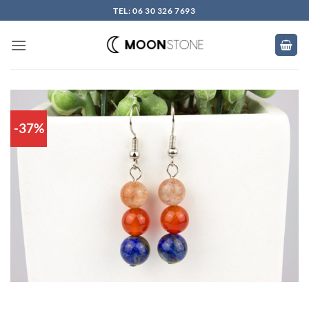
Skip
TEL: 06 30 326 7693
to
content
-37%