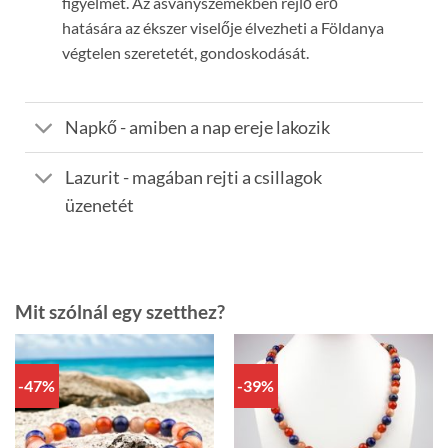
figyelmet. Az ásványszemekben rejlő erő
hatására az ékszer viselője élvezheti a Földanya
végtelen szeretetét, gondoskodását.
Napkő - amiben a nap ereje lakozik
Lazurit - magában rejti a csillagok
üzenetét
Mit szólnál egy szetthez?
-47%
-39%