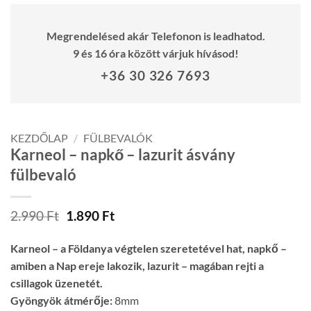
Megrendelésed akár Telefonon is leadhatod.
9 és 16 óra között várjuk hívásod!
+36 30 326 7693
KEZDŐLAP
/
FÜLBEVALÓK
Karneol – napkő – lazurit ásvány
fülbevaló
Original
Current
2.990
Ft
1.890
Ft
price
price
was:
is:
Karneol – a Földanya végtelen szeretetével hat, napkő –
2.990 Ft.
1.890 Ft.
amiben a Nap ereje lakozik, lazurit – magában rejti a
csillagok üzenetét.
Gyöngyök átmérője:
8mm