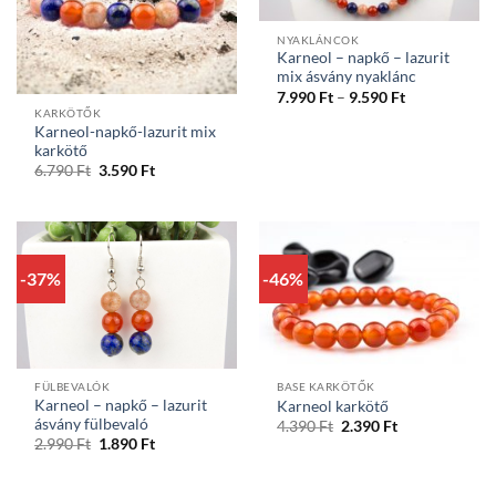
NYAKLÁNCOK
Karneol – napkő – lazurit
mix ásvány nyaklánc
Ártartomány
7.990
Ft
–
9.590
Ft
7.990 Ft
KARKÖTŐK
-
Karneol-napkő-lazurit mix
9.590 Ft
karkötő
Original
Current
6.790
Ft
3.590
Ft
price
price
was:
is:
6.790 Ft.
3.590 Ft.
-37%
-46%
FÜLBEVALÓK
BASE KARKÖTŐK
Karneol – napkő – lazurit
Karneol karkötő
ásvány fülbevaló
Original
Current
4.390
Ft
2.390
Ft
price
price
Original
Current
2.990
Ft
1.890
Ft
was:
is:
price
price
4.390 Ft.
2.390 Ft.
was:
is:
2.990 Ft.
1.890 Ft.