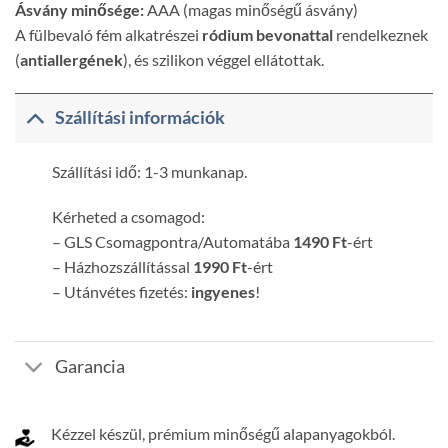
Ásvány minősége:
AAA (magas minőségű ásvány)
A fülbevaló fém alkatrészei
ródium bevonattal
rendelkeznek
(
antiallergének
), és szilikon véggel ellátottak.
Szállítási információk
Szállítási idő: 1-3 munkanap.
Kérheted a csomagod:
– GLS Csomagpontra/Automatába
1490 Ft
-ért
– Házhozszállítással
1990 Ft
-ért
– Utánvétes fizetés:
ingyenes
!
Garancia
Kézzel készül, prémium minőségű alapanyagokból.