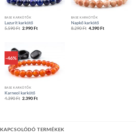
BASE KARKÖTŐK
BASE KARKÖTŐK
Lazurit karkötő
Napkő karkötő
Original
Current
Original
Current
5.590
Ft
2.990
Ft
8.290
Ft
4.390
Ft
price
price
price
price
was:
is:
was:
is:
5.590 Ft.
2.990 Ft.
8.290 Ft.
4.390 Ft.
-46%
BASE KARKÖTŐK
Karneol karkötő
Original
Current
4.390
Ft
2.390
Ft
price
price
was:
is:
4.390 Ft.
2.390 Ft.
KAPCSOLÓDÓ TERMÉKEK