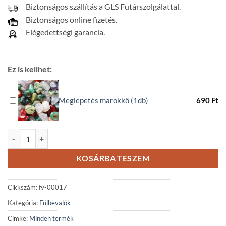
Biztonságos szállítás a GLS Futárszolgálattal.
Biztonságos online fizetés.
Elégedettségi garancia.
Ez is kellhet:
Meglepetés marokkő (1db)
690
Ft
Karneol - napkő - lazurit ásvány fülbevaló mennyiség
KOSÁRBA TESZEM
Cikkszám:
fv-00017
Kategória:
Fülbevalók
Címke:
Minden termék