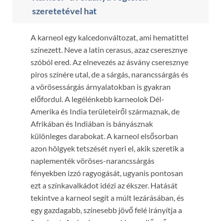
szeretetével hat
A karneol egy kalcedonváltozat, ami hematittel
színezett. Neve a latin cerasus, azaz cseresznye
szóból ered. Az elnevezés az ásvány cseresznye
piros színére utal, de a sárgás, narancssárgás és
a vörösessárgás árnyalatokban is gyakran
előfordul. A legélénkebb karneolok Dél-
Amerika és India területeiről származnak, de
Afrikában és Indiában is bányásznak
különleges darabokat. A karneol elsősorban
azon hölgyek tetszését nyeri el, akik szeretik a
naplementék vöröses-narancssárgás
fényekben izzó ragyogását, ugyanis pontosan
ezt a színkavalkádot idézi az ékszer. Hatását
tekintve a karneol segít a múlt lezárásában, és
egy gazdagabb, színesebb jövő felé irányítja a