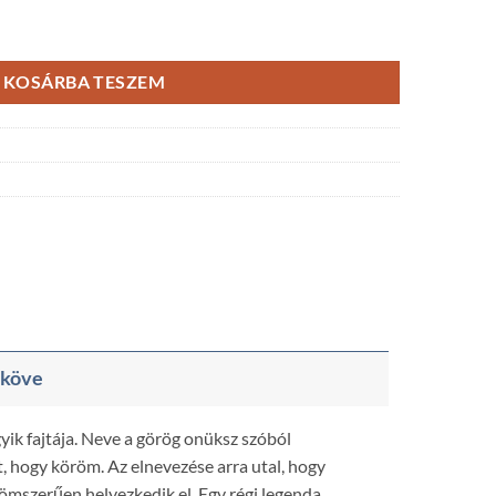
 jáde mix karkötő mennyiség
KOSÁRBA TESZEM
aköve
yik fajtája. Neve a görög onüksz szóból
t, hogy köröm. Az elnevezése arra utal, hogy
ömszerűen helyezkedik el. Egy régi legenda