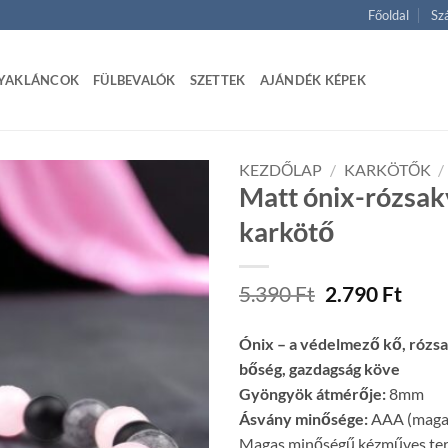
Főoldal
Szá
YAKLÁNCOK
FÜLBEVALÓK
SZETTEK
AJÁNDÉK KÉPEK
KEZDŐLAP
/
KARKÖTŐK
/
Matt ónix-rózsak
karkötő
Original
Curr
5.390
Ft
2.790
Ft
price
price
was:
is:
Ónix – a védelmező kő, rózsa
5.390 Ft.
2.790
bőség, gazdagság köve
Gyöngyök átmérője:
8mm
Ásvány minősége:
AAA (magas
Magas minőségű kézműves te