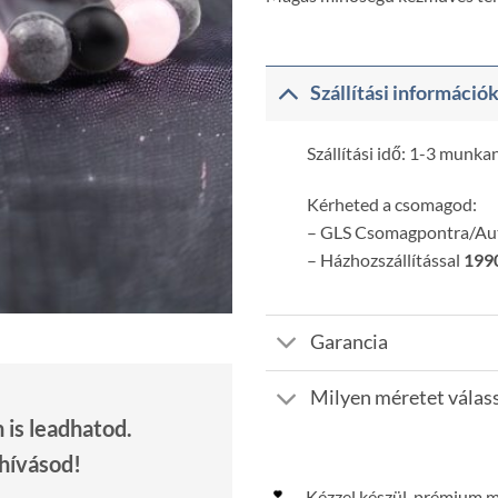
Szállítási információ
Szállítási idő: 1-3 munka
Kérheted a csomagod:
– GLS Csomagpontra/A
– Házhozszállítással
1990
Garancia
Milyen méretet válas
is leadhatod.
 hívásod!
Kézzel készül, prémium 