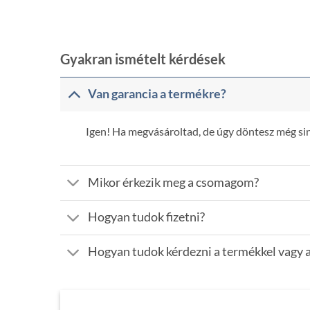
price
price
was:
is:
5.390 Ft.
2.790 Ft.
Gyakran ismételt kérdések
Van garancia a termékre?
Igen! Ha megvásároltad, de úgy döntesz még sinc
Mikor érkezik meg a csomagom?
Hogyan tudok fizetni?
Hogyan tudok kérdezni a termékkel vagy a