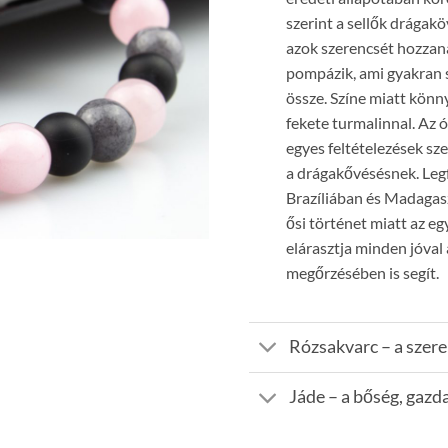
szerint a sellők drágak
azok szerencsét hozzana
pompázik, ami gyakran 
össze. Színe miatt könn
fekete turmalinnal. Az 
egyes feltételezések sz
a drágakővésésnek. Leg
Brazíliában és Madagas
ősi történet miatt az e
elárasztja minden jóval a
megőrzésében is segít.
Rózsakvarc – a szere
Jáde – a bőség, gazd