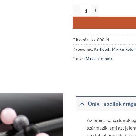
Matt ónix-rózsakvarc-palaszürke
Cikkszám:
kk-00044
Kategóriák:
Karkötők
,
Mix karkötők
Címke:
Minden termék
Ónix - a sellők drág
Az ónix a kalcedonok eg
származik, ami azt jelen
eredeti állapotában kör