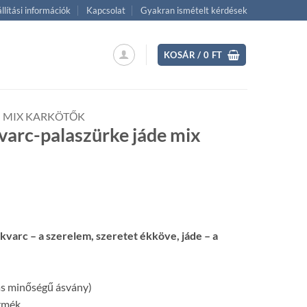
llítási információk
Kapcsolat
Gyakran ismételt kérdések
KOSÁR /
0
FT
MIX KARKÖTŐK
varc-palaszürke jáde mix
ent
kvarc – a szerelem, szeretet ékköve, jáde – a
 Ft.
 minőségű ásvány)
rmék.