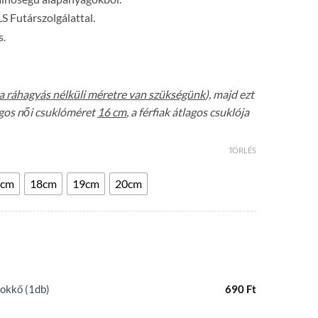
LS Futárszolgálattal.
s.
a ráhagyás nélküli méretre van szükségünk
), majd ezt
lagos női csuklóméret
16 cm
, a férfiak átlagos csuklója
TÖRLÉS
7cm
18cm
19cm
20cm
okkő (1db)
690
Ft