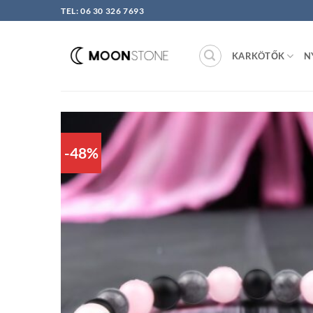
Skip
TEL: 06 30 326 7693
to
content
KARKÖTŐK
N
-48%