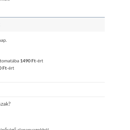
k
nap.
utomatába
1490 Ft
-ért
 Ft
-ért
szak?
minőségű alapanyagokból.