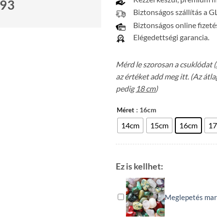
693
Biztonságos szállítás a G
Biztonságos online fizeté
Elégedettségi garancia.
Mérd le szorosan a csuklódat (
az értéket add meg itt. (Az át
pedig
18 cm
)
: 16cm
Méret
14cm
15cm
16cm
1
Ez is kellhet:
Meglepetés mar