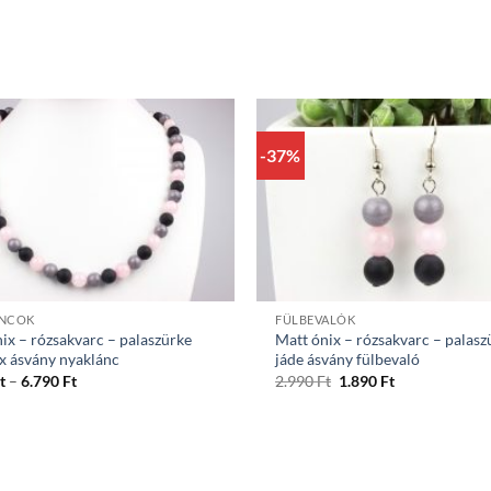
-37%
+
ÁNCOK
FÜLBEVALÓK
ix – rózsakvarc – palaszürke
Matt ónix – rózsakvarc – palasz
x ásvány nyaklánc
jáde ásvány fülbevaló
Ártartomány:
Original
Current
t
–
6.790
Ft
2.990
Ft
1.890
Ft
5.690 Ft
price
price
-
was:
is:
6.790 Ft
2.990 Ft.
1.890 Ft.