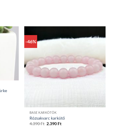
-46%
ürke
+
BASE KARKÖTŐK
Rózsakvarc karkötő
Original
Current
4.390
Ft
2.390
Ft
price
price