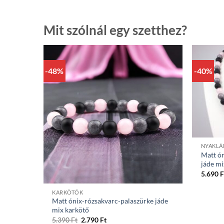
Mit szólnál egy szetthez?
-48%
-40%
+
NYAKL
Matt ón
jáde mi
5.690
F
+
KARKÖTŐK
Matt ónix-rózsakvarc-palaszürke jáde
mix karkötő
Original
Current
5.390
Ft
2.790
Ft