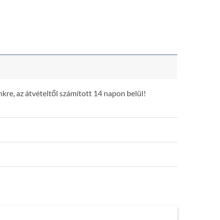
was:
is:
4.390 Ft.
2.390 Ft.
kre, az átvételtől számított 14 napon belül!