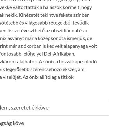
övekké változtatták a halászok körmeit, hogy
k nekik. Kinézetét tekintve fekete színben
sötétebb és világosabb rétegekből tevődik
yen összetéveszthető az obszidiánnal és a
ónix ásványt már a középkor óta ismerjük, de
erint már az ókorban is kedvelt alapanyaga volt
fontosabb lelőhelyei Dél-Afrikában,
zkáron találhatók. Az ónix a hozzá kapcsolódó
gyik legerősebb szerencsehozó ékszer, ami
 viselőjét. Az ónix állítólag a titkok
lem, szeretet ékköve
agság köve