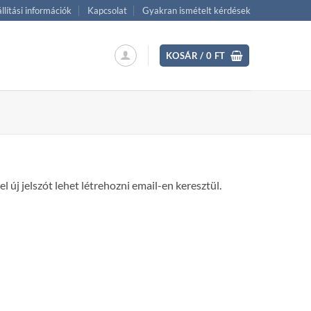
llítási információk
Kapcsolat
Gyakran ismételt kérdések
KOSÁR /
0
FT
 új jelszót lehet létrehozni email-en keresztül.