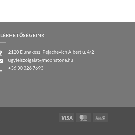
ELÉRHETŐSÉGEINK
2120 Dunakeszi Pejachevich Albert u. 4/2
ugyfelszolgalat@moonstone.hu
+36 30 326 7693
Visa
MasterCard
Cash
On
Delivery