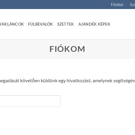
Főoldal
Szá
YAKLÁNCOK
FÜLBEVALÓK
SZETTEK
AJÁNDÉK KÉPEK
FIÓKOM
m megadását követően küldünk egy hivatkozást, amelynek segítségével