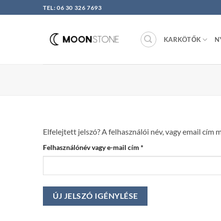
Skip
TEL: 06 30 326 7693
to
content
KARKÖTŐK
N
Elfelejtett jelszó? A felhasználói név, vagy email cí
Kötelező
Felhasználónév vagy e-mail cím
*
ÚJ JELSZÓ IGÉNYLÉSE