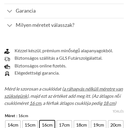
Garancia
Milyen méretet válasszak?
Kézzel készül, prémium minőségű alapanyagokból.
Biztonságos szállítás a GLS Futárszolgálattal.
Biztonságos online fizetés.
Elégedettségi garancia.
Mérd le szorosan a csuklódat (
a ráhagyás nélküli méretre van
szükségünk
), majd ezt az értéket add meg itt. (Az átlagos női
csuklóméret
16 cm
, a férfiak átlagos csuklója pedig
18 cm
)
TÖRLÉS
: 16cm
Méret
14cm
15cm
16cm
17cm
18cm
19cm
20cm