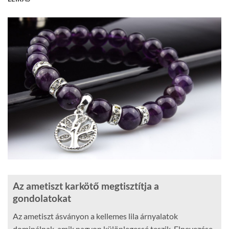
Az ametiszt karkötő megtisztítja a
gondolatokat
Az ametiszt ásványon a kellemes lila árnyalatok
dominálnak, amik nagyon különlegessé teszik. Elnevezése