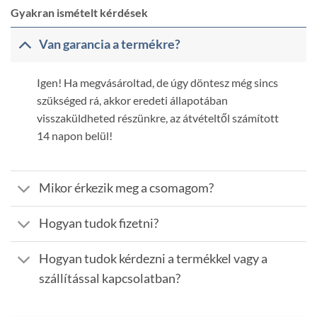
Gyakran ismételt kérdések
Van garancia a termékre?
Igen! Ha megvásároltad, de úgy döntesz még sincs
szükséged rá, akkor eredeti állapotában
visszaküldheted részünkre, az átvételtől számított
14 napon belül!
Mikor érkezik meg a csomagom?
Hogyan tudok fizetni?
Hogyan tudok kérdezni a termékkel vagy a
szállítással kapcsolatban?