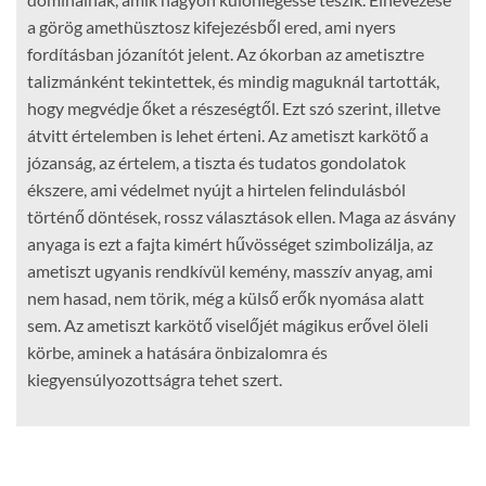
a görög amethüsztosz kifejezésből ered, ami nyers
fordításban józanítót jelent. Az ókorban az ametisztre
talizmánként tekintettek, és mindig maguknál tartották,
hogy megvédje őket a részeségtől. Ezt szó szerint, illetve
átvitt értelemben is lehet érteni. Az ametiszt karkötő a
józanság, az értelem, a tiszta és tudatos gondolatok
ékszere, ami védelmet nyújt a hirtelen felindulásból
történő döntések, rossz választások ellen. Maga az ásvány
anyaga is ezt a fajta kimért hűvösséget szimbolizálja, az
ametiszt ugyanis rendkívül kemény, masszív anyag, ami
nem hasad, nem törik, még a külső erők nyomása alatt
sem. Az ametiszt karkötő viselőjét mágikus erővel öleli
körbe, aminek a hatására önbizalomra és
kiegyensúlyozottságra tehet szert.