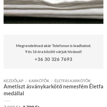
Megrendelésed akár Telefonon is leadhatod.
9 és 16 óra között várjuk hívásod!
+36 30 326 7693
KEZDŐLAP
/
KARKÖTŐK
/
ÉLETFÁS KARKÖTŐK
Ametiszt ásványkarkötő nemesfém Életfa
medállal