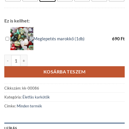
Ez is kellhet:
Meglepetés marokkő (1db)
690
Ft
Ametiszt ásványkarkötő nemesfém Életfa medállal mennyiség
KOSÁRBA TESZEM
Cikkszám:
kk-00086
Kategória:
Életfás karkötők
Címke:
Minden termék
LEÍRÁS