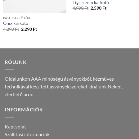
Tigrisszem karkötő
Original
Current
4.990
Ft
2.590
Ft
price
price
was:
is:
BASE KARKÖTŐK
4.990 Ft.
2.590 Ft.
Ónix karkötő
Original
Current
4.290
Ft
2.290
Ft
price
price
was:
is:
4.290 Ft.
2.290 Ft.
RÓLUNK
Oldalunkon AAA minőségű ásványokból, kézműves
technikával készített ásványékszereket kínálunk Neked,
elérhető áron.
INFORMÁCIÓK
Kapcsolat
Szállítási információk