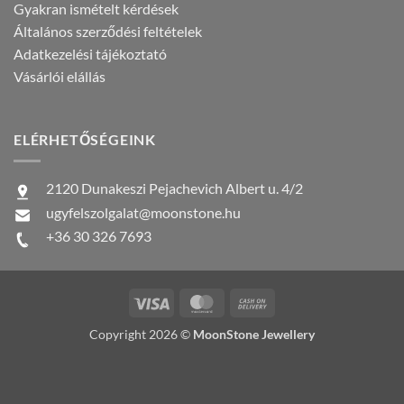
Gyakran ismételt kérdések
Általános szerződési feltételek
Adatkezelési tájékoztató
Vásárlói elállás
ELÉRHETŐSÉGEINK
2120 Dunakeszi Pejachevich Albert u. 4/2
ugyfelszolgalat@moonstone.hu
+36 30 326 7693
Visa
MasterCard
Cash
On
Copyright 2026 ©
MoonStone Jewellery
Delivery