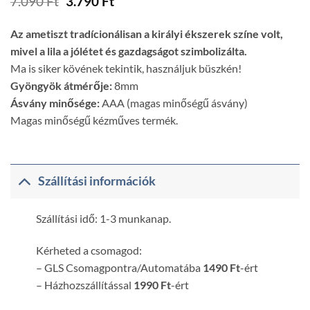
Original
Current
7.090
Ft
3.790
Ft
price
price
was:
is:
Az ametiszt tradícionálisan a királyi ékszerek színe volt,
7.090 Ft.
3.790 Ft.
mivel a lila a jólétet és gazdagságot szimbolizálta.
Ma is siker kövének tekintik, használjuk büszkén!
Gyöngyök átmérője:
8mm
Ásvány minősége:
AAA (magas minőségű ásvány)
Magas minőségű kézműves termék.
Szállítási információk
Szállítási idő: 1-3 munkanap.
Kérheted a csomagod:
– GLS Csomagpontra/Automatába
1490 Ft
-ért
– Házhozszállítással
1990 Ft
-ért