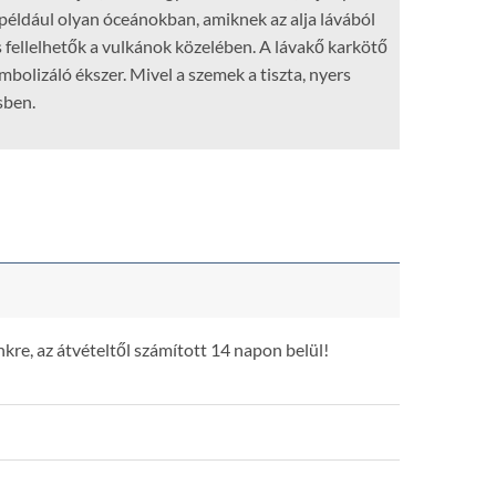
, például olyan óceánokban, amiknek az alja lávából
is fellelhetők a vulkánok közelében. A lávakő karkötő
bolizáló ékszer. Mivel a szemek a tiszta, nyers
sben.
kre, az átvételtől számított 14 napon belül!