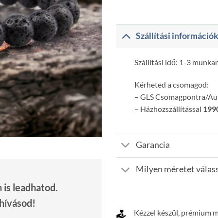
Szállítási információ
Szállítási idő: 1-3 munka
Kérheted a csomagod:
– GLS Csomagpontra/A
– Házhozszállítással
1990
Garancia
Milyen méretet válas
is leadhatod.
 hívásod!
Kézzel készül, prémium 