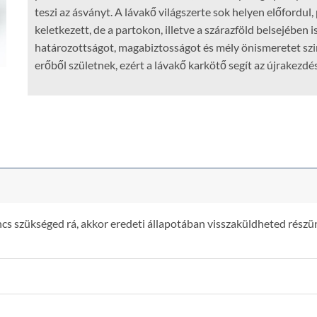
teszi az ásványt. A lávakő világszerte sok helyen előfordul
keletkezett, de a partokon, illetve a szárazföld belsejében 
határozottságot, magabiztosságot és mély önismeretet szim
erőből születnek, ezért a lávakő karkötő segít az újrakezdé
s szükséged rá, akkor eredeti állapotában visszaküldheted részün