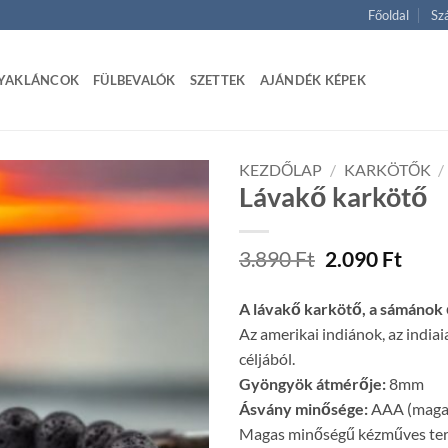
Főoldal
Szá
YAKLÁNCOK
FÜLBEVALÓK
SZETTEK
AJÁNDÉK KÉPEK
KEZDŐLAP
/
KARKÖTŐK
/
Lávakő karkötő
Original
Curr
3.890
Ft
2.090
Ft
price
price
was:
is:
A lávakő karkötő, a sámánok ő
3.890 Ft.
2.090
Az amerikai indiánok, az india
céljából.
Gyöngyök átmérője:
8mm
Ásvány minősége:
AAA (magas
Magas minőségű kézműves te