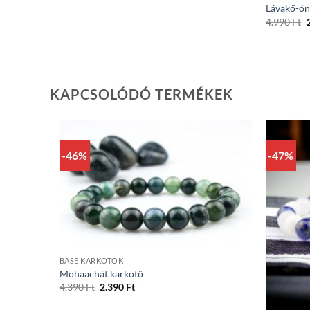
Lávakő-ón
O
4.990
Ft
4
KAPCSOLÓDÓ TERMÉKEK
-46%
-47%
+
BASE KARKÖTŐK
Mohaachát karkötő
Original
Current
4.390
Ft
2.390
Ft
price
price
+
was:
is: