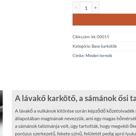
Lávakő karkötő mennyiség
Cikkszám:
kk-00015
Kategória:
Base karkötők
Címke:
Minden termék
A lávakő karkötő, a sámánok ősi t
A lávakő a vulkánok kitörése során képződő kőzetolvadék m
állapotában magmának nevezzük, ami egy magas hőmérséklet
a sámánok talizmánja volt, úgy tartották, hogy megvédi őke
porózus szerkezetű, fekete színű, felületét pedig apró lyuk