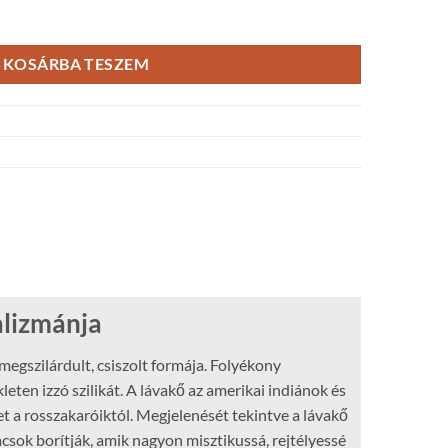
KOSÁRBA TESZEM
alizmánja
egszilárdult, csiszolt formája. Folyékony
en izzó szilikát. A lávakő az amerikai indiánok és
t a rosszakaróiktól. Megjelenését tekintve a lávakő
acsok borítják, amik nagyon misztikussá, rejtélyessé