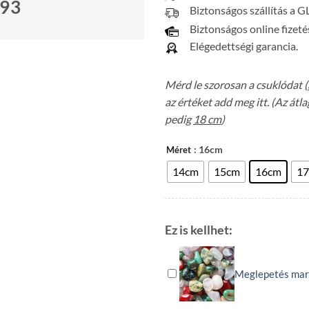
693
Biztonságos szállítás a G
Biztonságos online fizeté
Elégedettségi garancia.
Mérd le szorosan a csuklódat (
az értéket add meg itt. (Az át
pedig
18 cm
)
: 16cm
Méret
14cm
15cm
16cm
1
Ez is kellhet:
Meglepetés mar