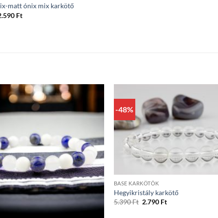
ix-matt ónix mix karkötő
riginal
Current
2.590
Ft
price
price
was:
is:
.990 Ft.
2.590 Ft.
-48%
+
BASE KARKÖTŐK
Hegyikristály karkötő
Original
Current
5.390
Ft
2.790
Ft
price
price
was:
is: