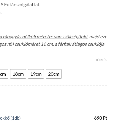
LS Futárszolgálattal.
s.
a ráhagyás nélküli méretre van szükségünk
), majd ezt
lagos női csuklóméret
16 cm
, a férfiak átlagos csuklója
TÖRLÉS
7cm
18cm
19cm
20cm
okkő (1db)
690
Ft