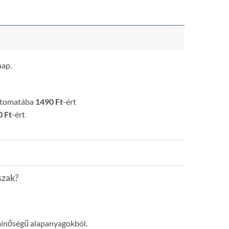
k
nap.
utomatába
1490 Ft
-ért
 Ft
-ért
szak?
minőségű alapanyagokból.