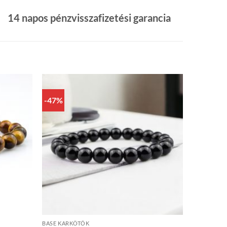
14 napos pénzvisszafizetési garancia
-47%
+
BASE KARKÖTŐK