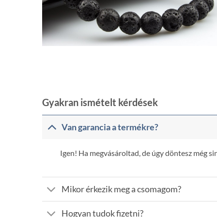
Gyakran ismételt kérdések
Van garancia a termékre?
Igen! Ha megvásároltad, de úgy döntesz még sinc
Mikor érkezik meg a csomagom?
Hogyan tudok fizetni?