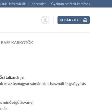
llítási információk
Kapcsolat
Gyakran ismételt kérdések
KOSÁR /
0
FT
BASE KARKÖTŐK
ent
si talizmánja.
 Ft.
iak és az ősmagyar sámánok is használták gyógyítás
 minőségű ásvány)
rmék.