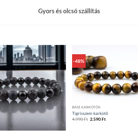
Gyors és olcsó szállítás
-48%
+
BASE KARKÖTŐK
Tigrisszem karkötő
Original
Current
4.990
Ft
2.590
Ft
price
price
was:
is:
4.990 Ft.
2.590 Ft.