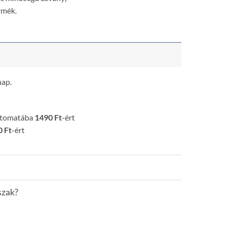
rmék.
k
nap.
utomatába
1490 Ft
-ért
 Ft
-ért
szak?