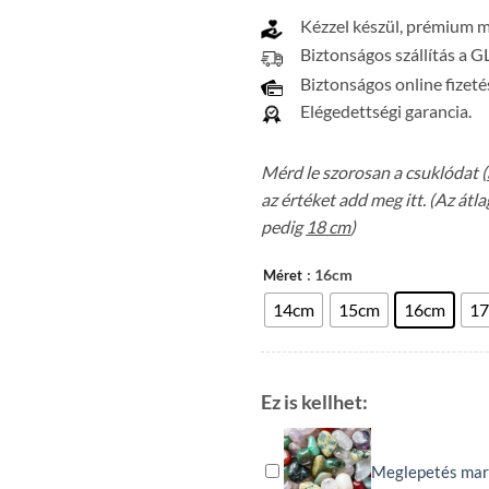
Kézzel készül, prémium 
Biztonságos szállítás a G
Biztonságos online fizeté
Elégedettségi garancia.
Mérd le szorosan a csuklódat (
az értéket add meg itt. (Az át
pedig
18 cm
)
: 16cm
Méret
14cm
15cm
16cm
1
Ez is kellhet:
Meglepetés mar