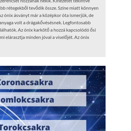
zerencsét hozzanak nekik. Kinézetét tekintve
abb rétegekből tevődik össze. Színe miatt könnyen
Az ónix ásványt már a középkor óta ismerjük, de
apanyaga volt a drágakővésésnek. Legfontosabb
lálhatók. Az ónix karkötő a hozzá kapcsolódó ősi
i elárasztja minden jóval a viselőjét. Az ónix