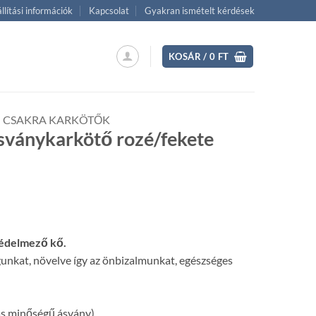
llítási információk
Kapcsolat
Gyakran ismételt kérdések
KOSÁR /
0
FT
CSAKRA KARKÖTŐK
ásványkarkötő rozé/fekete
ent
védelmező kő.
 Ft.
unkat, növelve így az önbizalmunkat, egészséges
 minőségű ásvány)