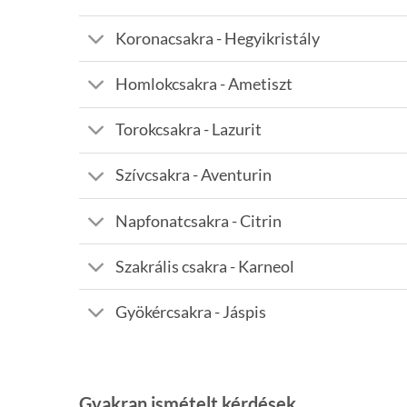
Koronacsakra - Hegyikristály
Homlokcsakra - Ametiszt
Torokcsakra - Lazurit
Szívcsakra - Aventurin
Napfonatcsakra - Citrin
Szakrális csakra - Karneol
Gyökércsakra - Jáspis
Gyakran ismételt kérdések