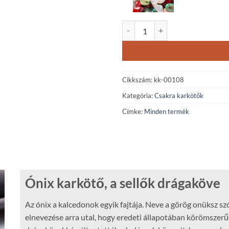
Hét csakra ónix ásványkarkötő ro
Cikkszám:
kk-00108
Kategória:
Csakra karkötők
Címke:
Minden termék
Ónix karkötő, a sellők drágaköve
Az ónix a kalcedonok egyik fajtája. Neve a görög onüksz sz
elnevezése arra utal, hogy eredeti állapotában körömszerűen