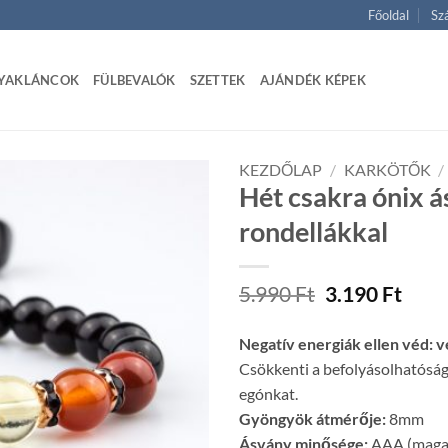
Főoldal
Szá
YAKLÁNCOK
FÜLBEVALÓK
SZETTEK
AJÁNDÉK KÉPEK
KEZDŐLAP
/
KARKÖTŐK
/
Hét csakra ónix 
rondellákkal
Original
Curr
5.990
Ft
3.190
Ft
price
price
was:
is:
Negatív energiák ellen véd: 
5.990 Ft.
3.190
Csökkenti a befolyásolhatóság
egónkat.
Gyöngyök átmérője:
8mm
Ásvány minősége:
AAA (magas