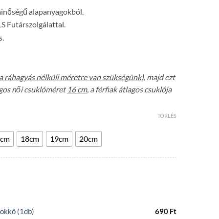
minőségű alapanyagokból.
LS Futárszolgálattal.
s.
a ráhagyás nélküli méretre van szükségünk
), majd ezt
lagos női csuklóméret
16 cm
, a férfiak átlagos csuklója
TÖRLÉS
7cm
18cm
19cm
20cm
okkő (1db)
690
Ft