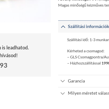
Magas minőségű kézműves te
Szállítási információ
Szállítási idő: 1-3 munka
is leadhatod.
Kérheted a csomagod:
 hívásod!
– GLS Csomagpontra/A
– Házhozszállítással
1990
693
Garancia
Milyen méretet válas