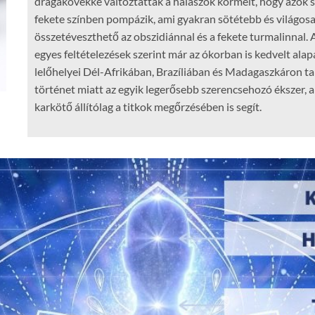
drágakövekké változtatták a halászok körmeit, hogy azok s
fekete színben pompázik, ami gyakran sötétebb és világos
összetéveszthető az obszidiánnal és a fekete turmalinnal. 
egyes feltételezések szerint már az ókorban is kedvelt al
lelőhelyei Dél-Afrikában, Brazíliában és Madagaszkáron ta
történet miatt az egyik legerősebb szerencsehozó ékszer, am
karkötő állítólag a titkok megőrzésében is segít.