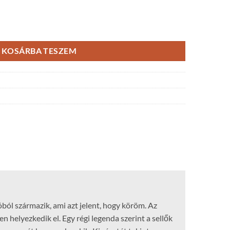
zé/fekete rondellákkal mennyiség
KOSÁRBA TESZEM
óból származik, ami azt jelent, hogy köröm. Az
 helyezkedik el. Egy régi legenda szerint a sellők