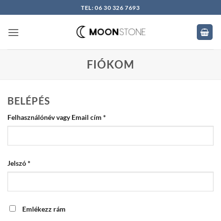
Skip
TEL: 06 30 326 7693
to
content
FIÓKOM
BELÉPÉS
Kötelező
Felhasználónév vagy Email cím
*
Kötelező
Jelszó
*
Emlékezz rám