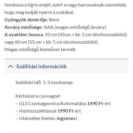
hordozza a tigris erejét, ezért a nagy harcosoknak szentelték,
hogy meg tudják nyerni a csatákat.
Gyöngyök átmérője:
8mm
Ásvány minősége:
AAA (magas minőségű ásvány)
A nyaklánc hossza
: 50 cm (45cm + kb. 5 cm lánchosszabbító)
vagy 60 cm (55 cm + kb. 5 cm lánchosszabbító)
Magas minőségű kézműves termék.
Szállítási információk
Szállítási idő: 1-3 munkanap.
Kérheted a csomagod:
– GLS Csomagpontra/Automatába
1490 Ft
-ért
– Házhozszállítással
1990 Ft
-ért
– Utánvétes fizetés:
ingyenes
!