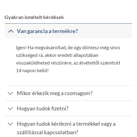
Gyakran ismételt kérdések
Van garancia a termékre?
Igen! Ha megvásároltad, de úgy döntesz még sincs
szükséged rá, akkor eredeti állapotában
visszaküldheted részünkre, az átvételtől számított
14 napon belül!
Mikor érkezik meg a csomagom?
Hogyan tudok fizetni?
Hogyan tudok kérdezni a termékkel vagy a
szállítással kapcsolatban?