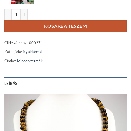
Hét csakra tigrisszem ásvány nyaklánc rozé/fekete rondellákkal menn
KOSÁRBA TESZEM
Cikkszám:
nyl-00027
Kategória:
Nyakláncok
Címke:
Minden termék
LEÍRÁS