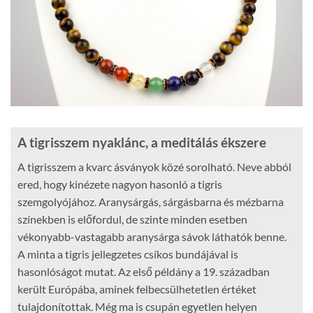
A tigrisszem nyaklánc, a meditálás ékszere
A tigrisszem a kvarc ásványok közé sorolható. Neve abból
ered, hogy kinézete nagyon hasonló a tigris
szemgolyójához. Aranysárgás, sárgásbarna és mézbarna
színekben is előfordul, de szinte minden esetben
vékonyabb-vastagabb aranysárga sávok láthatók benne.
A minta a tigris jellegzetes csíkos bundájával is
hasonlóságot mutat. Az első példány a 19. században
került Európába, aminek felbecsülhetetlen értéket
tulajdonítottak. Még ma is csupán egyetlen helyen