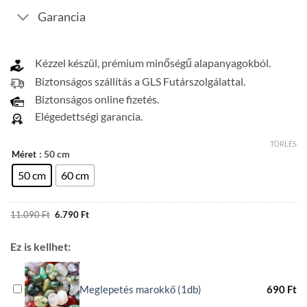
Garancia
Kézzel készül, prémium minőségű alapanyagokból.
Biztonságos szállítás a GLS Futárszolgálattal.
Biztonságos online fizetés.
Elégedettségi garancia.
TÖRLÉS
: 50 cm
Méret
50 cm
60 cm
Original
Current
11.090
Ft
6.790
Ft
price
price
was:
is:
11.090 Ft.
6.790 Ft.
Ez is kellhet:
Meglepetés marokkő (1db)
690
Ft