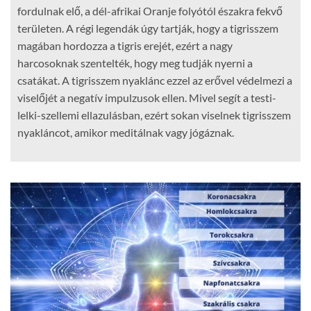
fordulnak elő, a dél-afrikai Oranje folyótól északra fekvő
területen. A régi legendák úgy tartják, hogy a tigrisszem
magában hordozza a tigris erejét, ezért a nagy
harcosoknak szentelték, hogy meg tudják nyerni a
csatákat. A tigrisszem nyaklánc ezzel az erővel védelmezi a
viselőjét a negatív impulzusok ellen. Mivel segít a testi-
lelki-szellemi ellazulásban, ezért sokan viselnek tigrisszem
nyakláncot, amikor meditálnak vagy jógáznak.