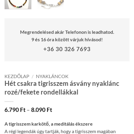
Megrendelésed akár Telefonon is leadhatod.
9 és 16 óra között várjuk hívásod!
+36 30 326 7693
KEZDŐLAP
/
NYAKLÁNCOK
Hét csakra tigrisszem ásvány nyaklánc
rozé/fekete rondellákkal
Ártartomány:
6.790
Ft
–
8.090
Ft
6.790 Ft
-
A tigrisszem karkötő, a meditálás ékszere
8.090 Ft
A régi legendák úgy tartják, hogy a tigrisszem magában