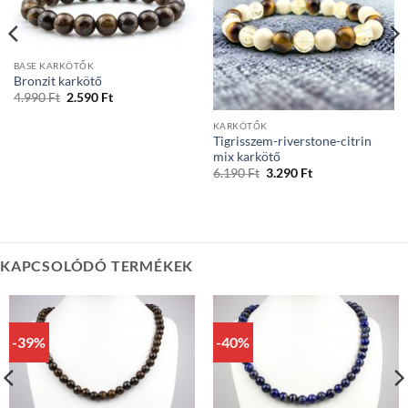
BASE KARKÖTŐK
Bronzit karkötő
Original
Current
4.990
Ft
2.590
Ft
price
price
was:
is:
KARKÖTŐK
4.990 Ft.
2.590 Ft.
Tigrisszem-riverstone-citrin
mix karkötő
Original
Current
6.190
Ft
3.290
Ft
price
price
was:
is:
6.190 Ft.
3.290 Ft.
KAPCSOLÓDÓ TERMÉKEK
-39%
-40%