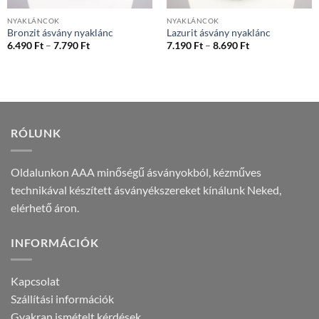
NYAKLÁNCOK
NYAKLÁNCOK
Bronzit ásvány nyaklánc
Lazurit ásvány nyaklánc
Ártartomány:
Ártartomány:
6.490
Ft
–
7.790
Ft
7.190
Ft
–
8.690
Ft
6.490 Ft
7.190 Ft
-
-
7.790 Ft
8.690 Ft
RÓLUNK
Oldalunkon AAA minőségű ásványokból, kézműves
technikával készített ásványékszereket kínálunk Neked,
elérhető áron.
INFORMÁCIÓK
Kapcsolat
Szállítási információk
Gyakran ismételt kérdések