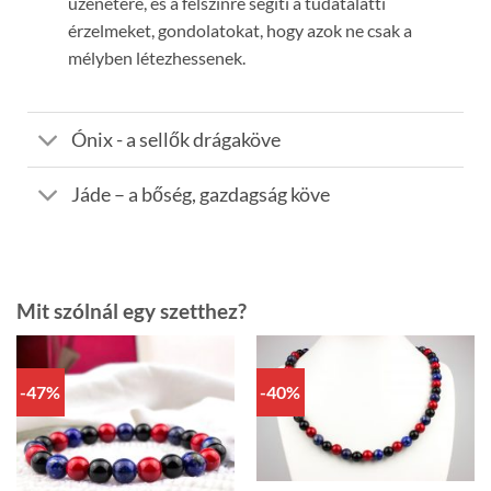
üzenetére, és a felszínre segíti a tudatalatti
érzelmeket, gondolatokat, hogy azok ne csak a
mélyben létezhessenek.
Ónix - a sellők drágaköve
Jáde – a bőség, gazdagság köve
Mit szólnál egy szetthez?
-47%
-40%