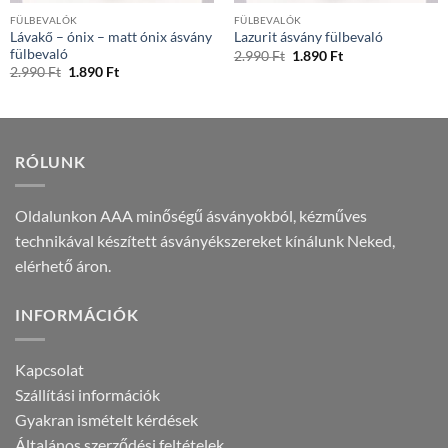
FÜLBEVALÓK
FÜLBEVALÓK
Lávakő – ónix – matt ónix ásvány
Lazurit ásvány fülbevaló
fülbevaló
Original
Current
2.990
Ft
1.890
Ft
price
price
Original
Current
2.990
Ft
1.890
Ft
was:
is:
price
price
2.990 Ft.
1.890 Ft.
was:
is:
2.990 Ft.
1.890 Ft.
RÓLUNK
Oldalunkon AAA minőségű ásványokból, kézműves
technikával készített ásványékszereket kínálunk Neked,
elérhető áron.
INFORMÁCIÓK
Kapcsolat
Szállítási információk
Gyakran ismételt kérdések
Általános szerződési feltételek