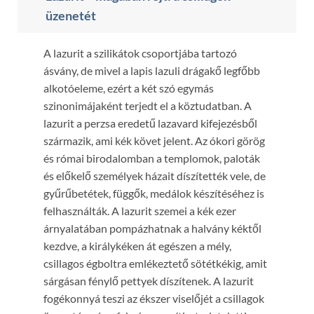
üzenetét
A lazurit a szilikátok csoportjába tartozó
ásvány, de mivel a lapis lazuli drágakő legfőbb
alkotóeleme, ezért a két szó egymás
szinonimájaként terjedt el a köztudatban. A
lazurit a perzsa eredetű lazavard kifejezésből
származik, ami kék követ jelent. Az ókori görög
és római birodalomban a templomok, paloták
és előkelő személyek házait díszítették vele, de
gyűrűbetétek, függők, medálok készítéséhez is
felhasználták. A lazurit szemei a kék ezer
árnyalatában pompázhatnak a halvány kéktől
kezdve, a királykéken át egészen a mély,
csillagos égboltra emlékeztető sötétkékig, amit
sárgásan fénylő pettyek díszítenek. A lazurit
fogékonnyá teszi az ékszer viselőjét a csillagok