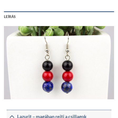
LEÍRÁS
Lazurit – magában rejti a csillagok