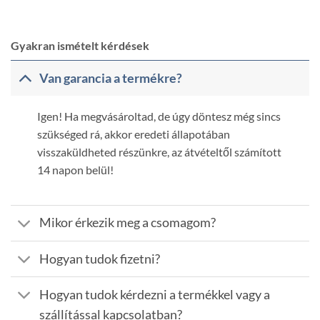
was:
is:
4.290 Ft.
2.290 Ft.
Gyakran ismételt kérdések
Van garancia a termékre?
Igen! Ha megvásároltad, de úgy döntesz még sincs
szükséged rá, akkor eredeti állapotában
visszaküldheted részünkre, az átvételtől számított
14 napon belül!
Mikor érkezik meg a csomagom?
Hogyan tudok fizetni?
Hogyan tudok kérdezni a termékkel vagy a
szállítással kapcsolatban?