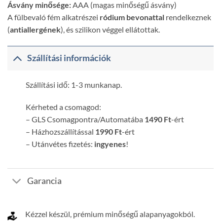
Ásvány minősége:
AAA (magas minőségű ásvány)
A fülbevaló fém alkatrészei
ródium bevonattal
rendelkeznek
(
antiallergének
), és szilikon véggel ellátottak.
Szállítási információk
Szállítási idő: 1-3 munkanap.
Kérheted a csomagod:
– GLS Csomagpontra/Automatába
1490 Ft
-ért
– Házhozszállítással
1990 Ft
-ért
– Utánvétes fizetés:
ingyenes
!
Garancia
Kézzel készül, prémium minőségű alapanyagokból.