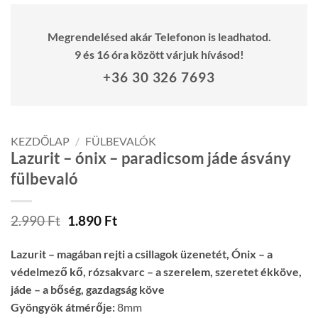
Megrendelésed akár Telefonon is leadhatod.
9 és 16 óra között várjuk hívásod!
+36 30 326 7693
KEZDŐLAP
/
FÜLBEVALÓK
Lazurit – ónix – paradicsom jáde ásvány
fülbevaló
Original
Current
2.990
Ft
1.890
Ft
price
price
was:
is:
Lazurit – magában rejti a csillagok üzenetét, Ónix – a
2.990 Ft.
1.890 Ft.
védelmező kő, rózsakvarc – a szerelem, szeretet ékköve,
jáde – a bőség, gazdagság köve
Gyöngyök átmérője:
8mm