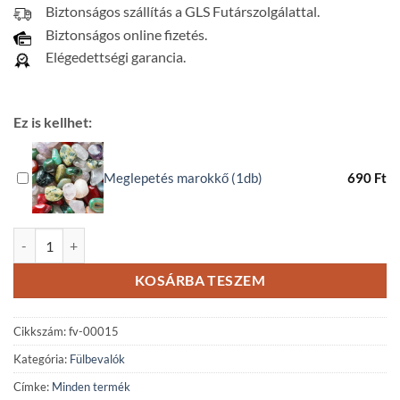
Biztonságos szállítás a GLS Futárszolgálattal.
Biztonságos online fizetés.
Elégedettségi garancia.
Ez is kellhet:
Meglepetés marokkő (1db)
690
Ft
Lazurit - ónix - paradicsom jáde ásvány fülbevaló mennyiség
KOSÁRBA TESZEM
Cikkszám:
fv-00015
Kategória:
Fülbevalók
Címke:
Minden termék