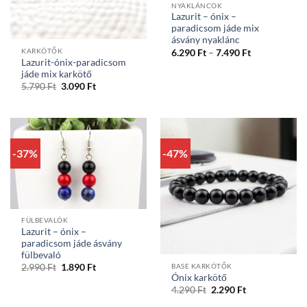
NYAKLÁNCOK
Lazurit – ónix –
paradicsom jáde mix
ásvány nyaklánc
Ártartomány
KARKÖTŐK
6.290
Ft
–
7.490
Ft
6.290 Ft
Lazurit-ónix-paradicsom
-
jáde mix karkötő
7.490 Ft
Original
Current
5.790
Ft
3.090
Ft
price
price
was:
is:
5.790 Ft.
3.090 Ft.
-37%
-47%
FÜLBEVALÓK
Lazurit – ónix –
paradicsom jáde ásvány
fülbevaló
Original
Current
BASE KARKÖTŐK
2.990
Ft
1.890
Ft
price
price
Ónix karkötő
was:
is:
Original
Current
4.290
Ft
2.290
Ft
2.990 Ft.
1.890 Ft.
price
price