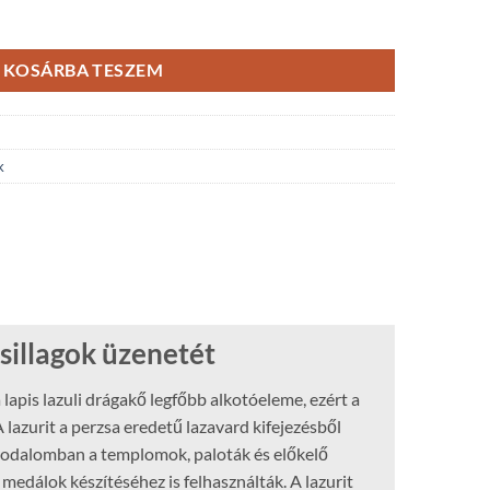
KOSÁRBA TESZEM
k
csillagok üzenetét
a lapis lazuli drágakő legfőbb alkotóeleme, ezért a
 lazurit a perzsa eredetű lazavard kifejezésből
birodalomban a templomok, paloták és előkelő
 medálok készítéséhez is felhasználták. A lazurit