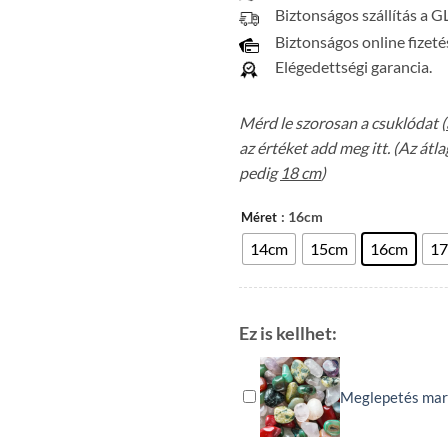
Biztonságos szállítás a G
Biztonságos online fizeté
Elégedettségi garancia.
Mérd le szorosan a csuklódat (
az értéket add meg itt. (Az át
pedig
18 cm
)
: 16cm
Méret
14cm
15cm
16cm
1
Ez is kellhet:
Meglepetés mar