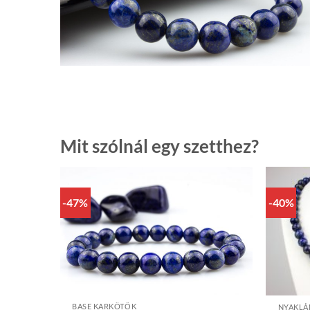
Mit szólnál egy szetthez?
-47%
-40%
+
+
BASE KARKÖTŐK
NYAKL