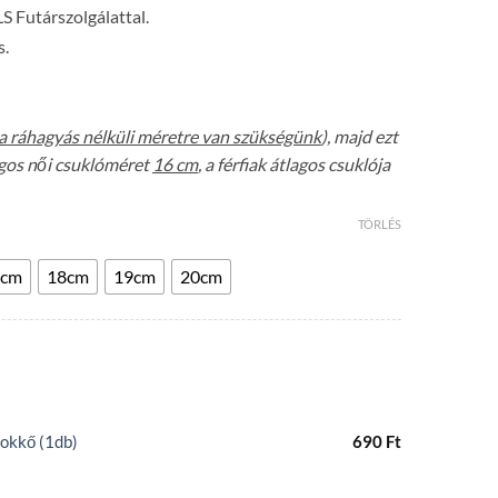
LS Futárszolgálattal.
s.
a ráhagyás nélküli méretre van szükségünk
), majd ezt
lagos női csuklóméret
16 cm
, a férfiak átlagos csuklója
TÖRLÉS
7cm
18cm
19cm
20cm
okkő (1db)
690
Ft