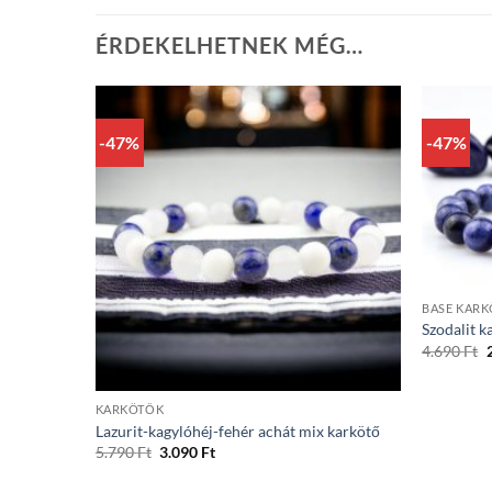
ÉRDEKELHETNEK MÉG…
-47%
-47%
+
BASE KAR
Szodalit k
O
4.690
Ft
+
4
KARKÖTŐK
Lazurit-kagylóhéj-fehér achát mix karkötő
Original
Current
5.790
Ft
3.090
Ft
price
price
was:
is: