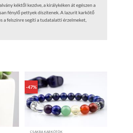
vány kéktől kezdve, a királykéken át egészen a
san fénylő pettyek díszítenek. A lazurit karkötő
s a felszínre segíti a tudatalatti érzelmeket,
-47%
+
CSAKRA KARKÖTŐK