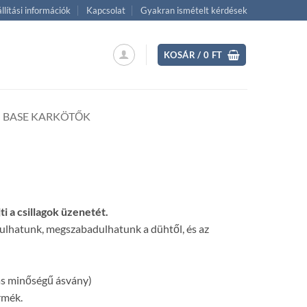
llítási információk
Kapcsolat
Gyakran ismételt kérdések
KOSÁR /
0
FT
BASE KARKÖTŐK
ent
i a csillagok üzenetét.
 Ft.
ulhatunk, megszabadulhatunk a dühtől, és az
 minőségű ásvány)
rmék.