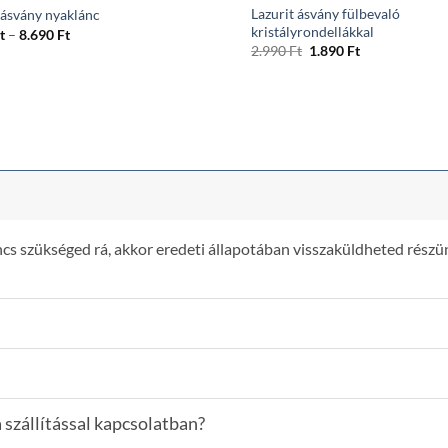
Lazurit ásvány fülbevaló
 ásvány nyaklánc
kristályrondellákkal
Ártartomány:
t
–
8.690
Ft
7.190 Ft
Original
Current
2.990
Ft
1.890
Ft
-
price
price
8.690 Ft
was:
is:
2.990 Ft.
1.890 Ft.
s szükséged rá, akkor eredeti állapotában visszaküldheted részün
 szállítással kapcsolatban?