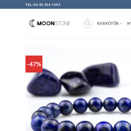
Skip
TEL: 06 30 326 7693
to
content
KARKÖTŐK
N
-47%