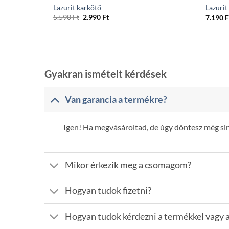
Lazurit karkötő
Lazurit
Original
Current
5.590
Ft
2.990
Ft
7.190
F
price
price
was:
is:
5.590 Ft.
2.990 Ft.
Gyakran ismételt kérdések
Van garancia a termékre?
Igen! Ha megvásároltad, de úgy döntesz még sinc
Mikor érkezik meg a csomagom?
Hogyan tudok fizetni?
Hogyan tudok kérdezni a termékkel vagy a