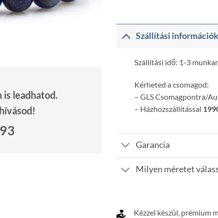
Szállítási információ
Szállítási idő: 1-3 munka
Kérheted a csomagod:
is leadhatod.
– GLS Csomagpontra/A
– Házhozszállítással
1990
 hívásod!
693
Garancia
Milyen méretet válas
Kézzel készül, prémium 