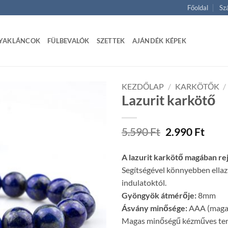
Főoldal
Szá
YAKLÁNCOK
FÜLBEVALÓK
SZETTEK
AJÁNDÉK KÉPEK
KEZDŐLAP
/
KARKÖTŐK
/
Lazurit karkötő
Original
Curr
5.590
Ft
2.990
Ft
price
price
was:
is:
A lazurit karkötő magában rejt
5.590 Ft.
2.990
Segítségével könnyebben ellaz
indulatoktól.
Gyöngyök átmérője:
8mm
Ásvány minősége:
AAA (magas
Magas minőségű kézműves te