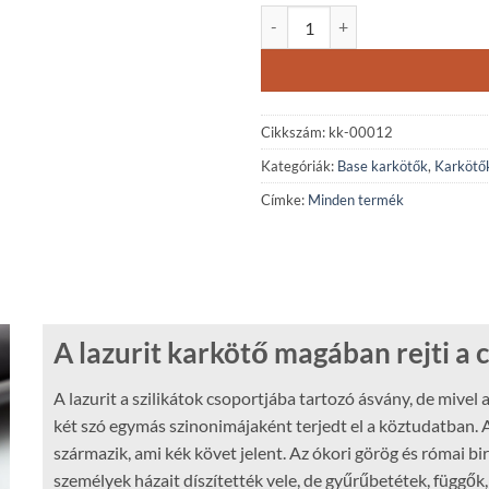
Lazurit karkötő mennyiség
Cikkszám:
kk-00012
Kategóriák:
Base karkötők
,
Karkötő
Címke:
Minden termék
A lazurit karkötő magában rejti a 
A lazurit a szilikátok csoportjába tartozó ásvány, de mivel 
két szó egymás szinonimájaként terjedt el a köztudatban. A
származik, ami kék követ jelent. Az ókori görög és római 
személyek házait díszítették vele, de gyűrűbetétek, függők,