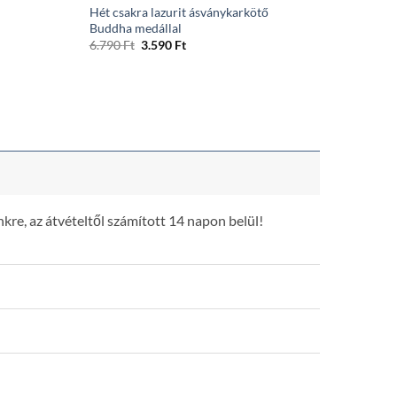
Hét csakra lazurit ásványkarkötő
Buddha medállal
Original
Current
6.790
Ft
3.590
Ft
price
price
was:
is:
6.790 Ft.
3.590 Ft.
kre, az átvételtől számított 14 napon belül!