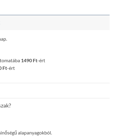
k
nap.
utomatába
1490 Ft
-ért
 Ft
-ért
szak?
minőségű alapanyagokból.