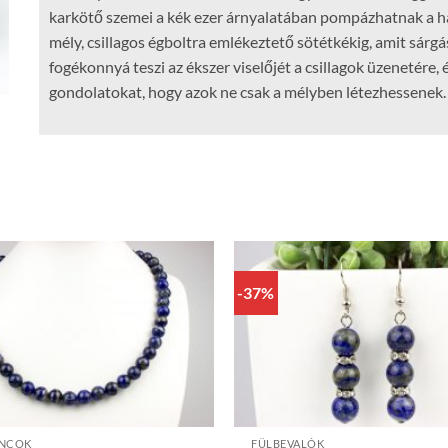
karkötő szemei a kék ezer árnyalatában pompázhatnak a hal
mély, csillagos égboltra emlékeztető sötétkékig, amit sárgá
fogékonnyá teszi az ékszer viselőjét a csillagok üzenetére, é
gondolatokat, hogy azok ne csak a mélyben létezhessenek.
-37%
+
ÁNCOK
FÜLBEVALÓK