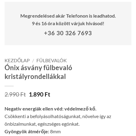
Megrendelésed akár Telefonon is leadhatod.
9 és 16 óra között várjuk hívásod!
+36 30 326 7693
KEZDŐLAP
/
FÜLBEVALÓK
Ónix ásvány fülbevaló
kristályrondellákkal
Original
Current
2.990
Ft
1.890
Ft
price
price
was:
is:
Negatív energiák ellen véd: védelmező kő.
2.990 Ft.
1.890 Ft.
Csökkenti a befolyásolhatóságunkat, növelve így az
önbizalmunkat, egészséges egónkat.
Gyöngyök átmérője:
8mm