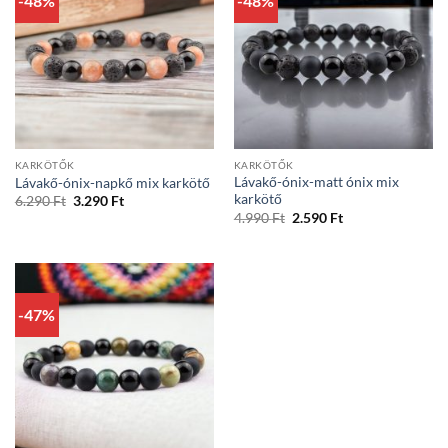
-48%
-48%
KARKÖTŐK
KARKÖTŐK
Lávakő-ónix-matt ónix mix
Lávakő-ónix-napkő mix karkötő
karkötő
Original
Current
6.290
Ft
3.290
Ft
price
price
Original
Current
4.990
Ft
2.590
Ft
was:
is:
price
price
6.290 Ft.
3.290 Ft.
was:
is:
4.990 Ft.
2.590 Ft.
-47%