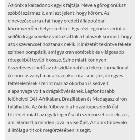
Az ónix a kalcedonok egyik fajtája. Neve a görög onüksz
szóból származik, ami azt jelent, hogy köröm. Az
elnevezése arra utal, hogy eredeti állapotában
körömszerűen helyezkedik el. Egy régi legenda szerint a
sellők drágakövekké változtatták a halászok körmeit, hogy
azok szerencsét hozzanak nekik. Kinézetét tekintve fekete
színben pompázik, ami gyakran sötétebb és világosabb
rétegekből tevődik össze. Színe miatt könnyen
összetéveszthető az obszidiánnal és a fekete turmalinnal.
Az ónix ásványt már a középkor óta ismerjük, de egyes
feltételezések szerint már az ókorban is kedvelt
alapanyaga volt a drágakővésésnek. Legfontosabb
lelőhelyei Dél-Afrikában, Brazíliában és Madagaszkáron
találhatók. Az ónix fülbevaló a hozzá kapcsolódó ősi
történet miatt az egyik legerősebb szerencsehozó ékszer,
ami elárasztja minden jóval a viselőjét. Az ónix fülbevaló
állítólag a titkok megőrzésében is segít.