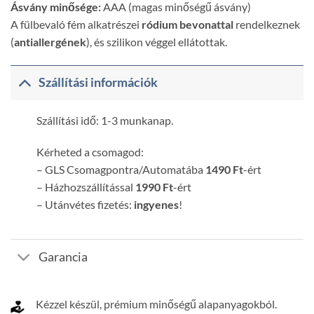
Ásvány minősége:
AAA (magas minőségű ásvány)
A fülbevaló fém alkatrészei
ródium bevonattal
rendelkeznek
(
antiallergének
), és szilikon véggel ellátottak.
Szállítási információk
Szállítási idő: 1-3 munkanap.
Kérheted a csomagod:
– GLS Csomagpontra/Automatába
1490 Ft
-ért
– Házhozszállítással
1990 Ft
-ért
– Utánvétes fizetés:
ingyenes
!
Garancia
Kézzel készül, prémium minőségű alapanyagokból.