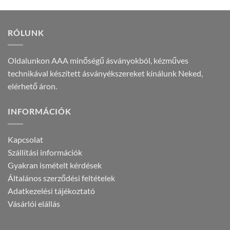
2.990 Ft.
1.890 Ft.
2.990 Ft.
1.890 Ft.
RÓLUNK
Oldalunkon AAA minőségű ásványokból, kézműves
technikával készített ásványékszereket kínálunk Neked,
elérhető áron.
INFORMÁCIÓK
Kapcsolat
Szállítási információk
Gyakran ismételt kérdések
Általános szerződési feltételek
Adatkezelési tájékoztató
Vásárlói elállás