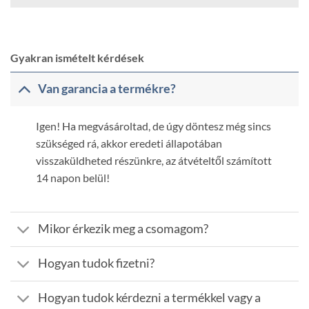
Gyakran ismételt kérdések
Van garancia a termékre?
Igen! Ha megvásároltad, de úgy döntesz még sincs
szükséged rá, akkor eredeti állapotában
visszaküldheted részünkre, az átvételtől számított
14 napon belül!
Mikor érkezik meg a csomagom?
Hogyan tudok fizetni?
Hogyan tudok kérdezni a termékkel vagy a