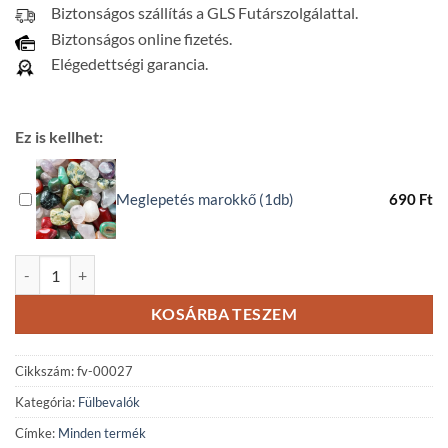
Biztonságos szállítás a GLS Futárszolgálattal.
Biztonságos online fizetés.
Elégedettségi garancia.
Ez is kellhet:
Meglepetés marokkő (1db)
690
Ft
Ónix ásvány fülbevaló kristályrondellákkal mennyiség
KOSÁRBA TESZEM
Cikkszám:
fv-00027
Kategória:
Fülbevalók
Címke:
Minden termék