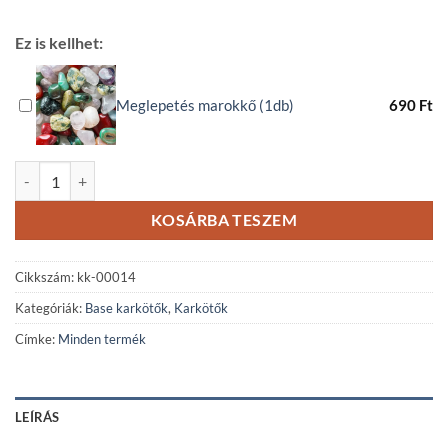
Ez is kellhet:
Meglepetés marokkő (1db)
690
Ft
Ónix karkötő mennyiség
KOSÁRBA TESZEM
Cikkszám:
kk-00014
Kategóriák:
Base karkötők
,
Karkötők
Címke:
Minden termék
LEÍRÁS