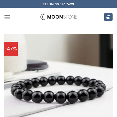
Skip
TEL: 06 30 326 7693
to
content
-47%