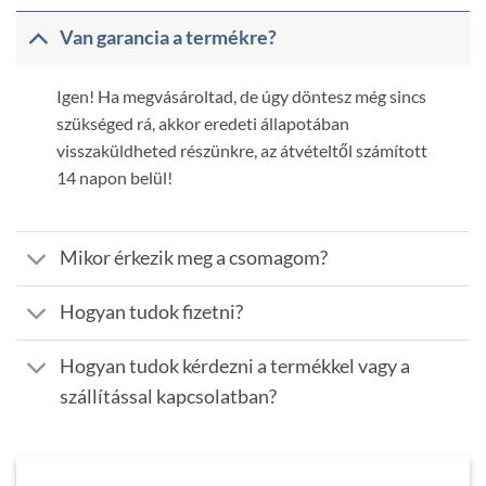
Van garancia a termékre?
Igen! Ha megvásároltad, de úgy döntesz még sincs
szükséged rá, akkor eredeti állapotában
visszaküldheted részünkre, az átvételtől számított
14 napon belül!
Mikor érkezik meg a csomagom?
Hogyan tudok fizetni?
Hogyan tudok kérdezni a termékkel vagy a
szállítással kapcsolatban?