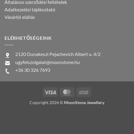
Általános szerződési feltételek
Adatkezelési tájékoztató
Vásárlói elállás
ELÉRHETŐSÉGEINK
2120 Dunakeszi Pejachevich Albert u. 4/2
ugyfelszolgalat@moonstone.hu
+36 30 326 7693
Visa
MasterCard
Cash
On
Copyright 2026 ©
MoonStone Jewellery
Delivery