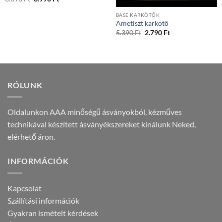
price
price
was:
is:
BASE KARKÖTŐK
6.690 Ft.
3.990 Ft.
Ametiszt karkötő
Original
Current
5.390
Ft
2.790
Ft
price
price
was:
is:
5.390 Ft.
2.790 Ft.
RÓLUNK
Oldalunkon AAA minőségű ásványokból, kézműves
technikával készített ásványékszereket kínálunk Neked,
elérhető áron.
INFORMÁCIÓK
Kapcsolat
Szállítási információk
Gyakran ismételt kérdések