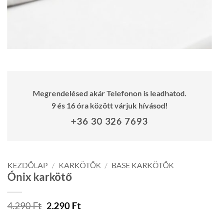
Megrendelésed akár Telefonon is leadhatod.
9 és 16 óra között várjuk hívásod!
+36 30 326 7693
KEZDŐLAP
/
KARKÖTŐK
/
BASE KARKÖTŐK
Ónix karkötő
Original
Current
4.290
Ft
2.290
Ft
price
price