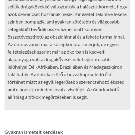
sellők drágakövekké változtatták a halászok körmeit, hogy
azok szerencsét hozzanak nekik. Kinézetét tekintve fekete
színben pompázik, ami gyakran sötétebb és világosabb
rétegekből tevődik össze. Színe miatt könnyen
összetéveszthető az obszidiánnal és a fekete turmalinnal.
Az ónix ásványt már a középkor óta ismerjük, de egyes
feltételezések szerint már az ókorban is kedvelt
alapanyaga volt a drágakővésésnek. Legfontosabb
lelőhelyei Dél-Afrikában, Brazíliában és Madagaszkáron
találhatók. Az ónix karkötő a hozzá kapcsolódó ősi
történet miatt az egyik legerősebb szerencsehozó ékszer,
ami elárasztja minden jóval a viselőjét. Az ónix karkötő
állítólag a titkok megőrzésében is segít.
Gyakran ismételt kérdések