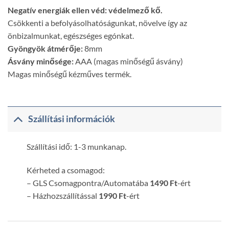
was:
is:
Negatív energiák ellen véd: védelmező kő.
4.290 Ft.
2.290 Ft.
Csökkenti a befolyásolhatóságunkat, növelve így az
önbizalmunkat, egészséges egónkat.
Gyöngyök átmérője:
8mm
Ásvány minősége:
AAA (magas minőségű ásvány)
Magas minőségű kézműves termék.
Szállítási információk
Szállítási idő: 1-3 munkanap.
Kérheted a csomagod:
– GLS Csomagpontra/Automatába
1490 Ft
-ért
– Házhozszállítással
1990 Ft
-ért