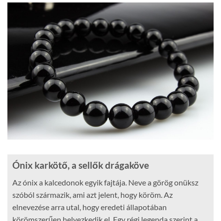
Ónix karkötő, a sellők drágaköve
Az ónix a kalcedonok egyik fajtája. Neve a görög onüksz
szóból származik, ami azt jelent, hogy köröm. Az
elnevezése arra utal, hogy eredeti állapotában
körömszerűen helyezkedik el. Egy régi legenda szerint a