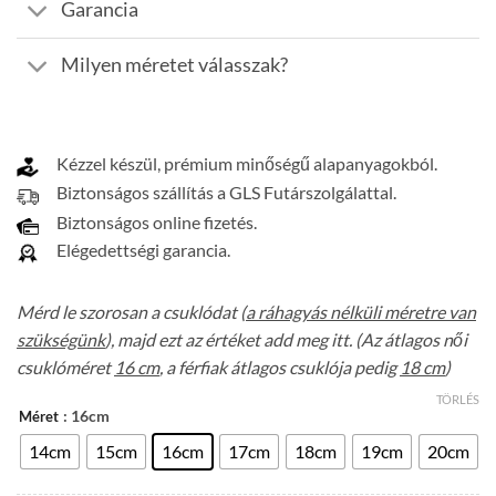
Garancia
Milyen méretet válasszak?
Kézzel készül, prémium minőségű alapanyagokból.
Biztonságos szállítás a GLS Futárszolgálattal.
Biztonságos online fizetés.
Elégedettségi garancia.
Mérd le szorosan a csuklódat (
a ráhagyás nélküli méretre van
szükségünk
), majd ezt az értéket add meg itt. (Az átlagos női
csuklóméret
16 cm
, a férfiak átlagos csuklója pedig
18 cm
)
TÖRLÉS
: 16cm
Méret
14cm
15cm
16cm
17cm
18cm
19cm
20cm