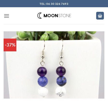
Skip
TEL: 06 30 326 7693
to
content
-37%