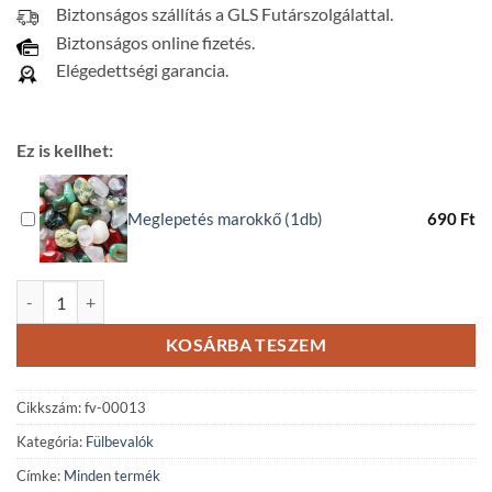
Biztonságos szállítás a GLS Futárszolgálattal.
Biztonságos online fizetés.
Elégedettségi garancia.
Ez is kellhet:
Meglepetés marokkő (1db)
690
Ft
Ametiszt - szodalit - howlit ásvány fülbevaló mennyiség
KOSÁRBA TESZEM
Cikkszám:
fv-00013
Kategória:
Fülbevalók
Címke:
Minden termék