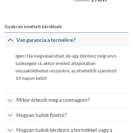
5.390
Ft
2.790
Ft
price
price
was:
is:
5.390 Ft.
2.790 Ft.
Gyakran ismételt kérdések
Van garancia a termékre?
Igen! Ha megvásároltad, de úgy döntesz még sincs
szükséged rá, akkor eredeti állapotában
visszaküldheted részünkre, az átvételtől számított
14 napon belül!
Mikor érkezik meg a csomagom?
Hogyan tudok fizetni?
Hogyan tudok kérdezni a termékkel vagy a