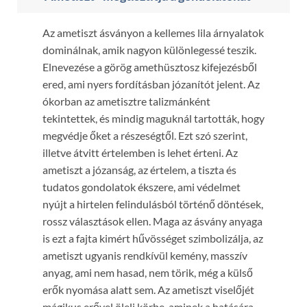
Az ametiszt ásványon a kellemes lila árnyalatok
dominálnak, amik nagyon különlegessé teszik.
Elnevezése a görög amethüsztosz kifejezésből
ered, ami nyers fordításban józanítót jelent. Az
ókorban az ametisztre talizmánként
tekintettek, és mindig maguknál tartották, hogy
megvédje őket a részeségtől. Ezt szó szerint,
illetve átvitt értelemben is lehet érteni. Az
ametiszt a józanság, az értelem, a tiszta és
tudatos gondolatok ékszere, ami védelmet
nyújt a hirtelen felindulásból történő döntések,
rossz választások ellen. Maga az ásvány anyaga
is ezt a fajta kimért hűvösséget szimbolizálja, az
ametiszt ugyanis rendkívül kemény, masszív
anyag, ami nem hasad, nem törik, még a külső
erők nyomása alatt sem. Az ametiszt viselőjét
mágikus erővel öleli körbe, aminek a hatására