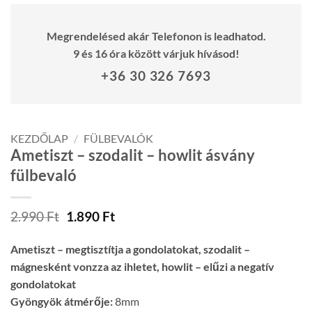
Megrendelésed akár Telefonon is leadhatod.
9 és 16 óra között várjuk hívásod!
+36 30 326 7693
KEZDŐLAP
/
FÜLBEVALÓK
Ametiszt – szodalit – howlit ásvány
fülbevaló
Original
Current
2.990
Ft
1.890
Ft
price
price
was:
is:
Ametiszt – megtisztítja a gondolatokat, szodalit –
2.990 Ft.
1.890 Ft.
mágnesként vonzza az ihletet, howlit – elűzi a negatív
gondolatokat
Gyöngyök átmérője:
8mm