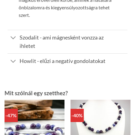
önbizalomra és kiegyensúlyozottságra tehet
szert.
Szodalit - ami mágnesként vonzza az
ihletet
Howlit - elűzi a negatív gondolatokat
Mit szólnál egy szetthez?
-47%
-40%