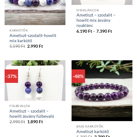
NYAKLÁNCOK
Ametiszt – szodalit –
howlit mix ásvány
nyaklánc
Ártartomány
KARKÖTŐK
6.190
Ft
–
7.390
Ft
6.190 Ft
Ametiszt-szodalit-howlit
-
mix karkötő
7.390 Ft
Original
Current
5.590
Ft
2.990
Ft
price
price
was:
is:
5.590 Ft.
2.990 Ft.
-37%
-48%
FÜLBEVALÓK
Ametiszt – szodalit –
howlit ásvány fülbevaló
Original
Current
2.990
Ft
1.890
Ft
price
price
BASE KARKÖTŐK
was:
is:
Ametiszt karkötő
2.990 Ft.
1.890 Ft.
Original
Current