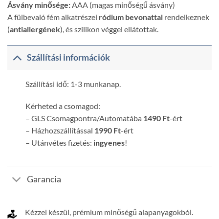
Ásvány minősége:
AAA (magas minőségű ásvány)
A fülbevaló fém alkatrészei
ródium bevonattal
rendelkeznek
(
antiallergének
), és szilikon véggel ellátottak.
Szállítási információk
Szállítási idő: 1-3 munkanap.
Kérheted a csomagod:
– GLS Csomagpontra/Automatába
1490 Ft
-ért
– Házhozszállítással
1990 Ft
-ért
– Utánvétes fizetés:
ingyenes
!
Garancia
Kézzel készül, prémium minőségű alapanyagokból.