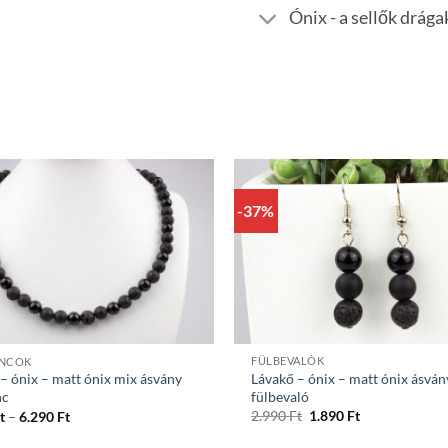
Ónix - a sellők drág
-37%
+
FÜLBEVALÓK
ÁNCOK
Lávakő – ónix – matt ónix ásván
– ónix – matt ónix mix ásvány
fülbevaló
nc
Original
Current
Ártartomány:
2.990
Ft
1.890
Ft
t
–
6.290
Ft
price
price
5.290 Ft
was:
is:
-