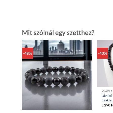
Mit szólnál egy szetthez?
-48%
-40%
+
NYAKL
Lávakő 
nyaklá
5.290
F
+