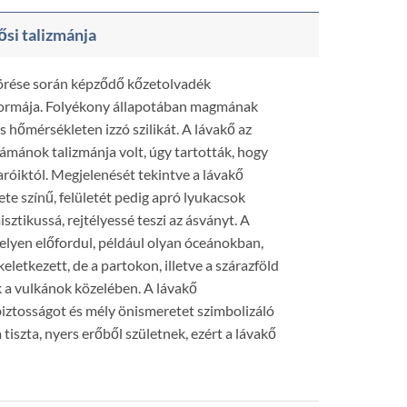
ősi talizmánja
törése során képződő kőzetolvadék
t formája. Folyékony állapotában magmának
 hőmérsékleten izzó szilikát. A lávakő az
sámánok talizmánja volt, úgy tartották, hogy
róiktól. Megjelenését tekintve a lávakő
te színű, felületét pedig apró lyukacsok
sztikussá, rejtélyessé teszi az ásványt. A
helyen előfordul, például olyan óceánokban,
keletkezett, de a partokon, illetve a szárazföld
ők a vulkánok közelében. A lávakő
iztosságot és mély önismeretet szimbolizáló
 tiszta, nyers erőből születnek, ezért a lávakő