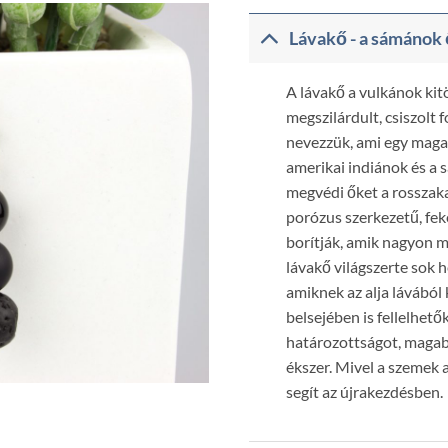
Lávakő - a sámánok 
A lávakő a vulkánok ki
megszilárdult, csiszol
nevezzük, ami egy magas
amerikai indiánok és a 
megvédi őket a rosszaka
porózus szerkezetű, feke
borítják, amik nagyon mi
lávakő világszerte sok 
amiknek az alja lávából 
belsejében is fellelhet
határozottságot, magab
ékszer. Mivel a szemek a
segít az újrakezdésben.