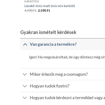
KARKÖTŐK
Lávakő-ónix-matt ónix mix karkötő
Original
Current
4.990
Ft
2.590
Ft
price
price
was:
is:
4.990 Ft.
2.590 Ft.
Gyakran ismételt kérdések
Van garancia a termékre?
Igen! Ha megvásároltad, de úgy döntesz még sinc
Mikor érkezik meg a csomagom?
Hogyan tudok fizetni?
Hogyan tudok kérdezni a termékkel vagy a