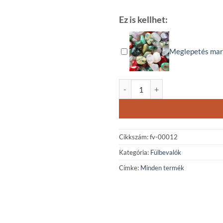
Ez is kellhet:
Meglepetés mar
Lávakő - ónix - matt ónix ásvány 
Cikkszám:
fv-00012
Kategória:
Fülbevalók
Címke:
Minden termék