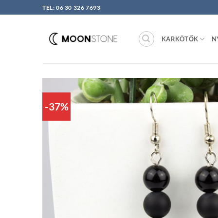
Skip
TEL: 06 30 326 7693
to
content
KARKÖTŐK
N
-37%