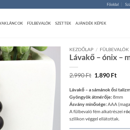
Főoldal
Szá
YAKLÁNCOK
FÜLBEVALÓK
SZETTEK
AJÁNDÉK KÉPEK
KEZDŐLAP
/
FÜLBEVALÓK
Lávakő – ónix – m
Original
Curr
2.990
Ft
1.890
Ft
price
price
was:
is:
Lávakő – a sámánok ősi talizm
2.990 Ft.
1.890
Gyöngyök átmérője:
8mm
Ásvány minősége:
AAA (magas
A fülbevaló fém alkatrészei
ró
szilikon véggel ellátottak.