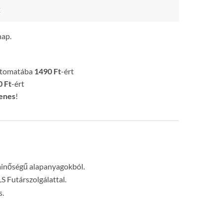
k
nap.
utomatába
1490 Ft
-ért
 Ft
-ért
enes
!
minőségű alapanyagokból.
LS Futárszolgálattal.
s.