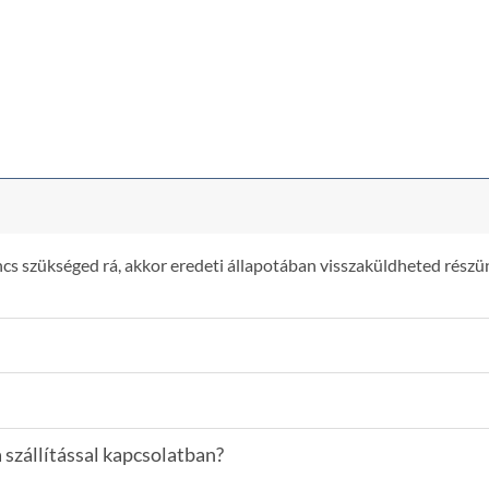
2.990 Ft.
1.890 Ft.
6.290 Ft
s szükséged rá, akkor eredeti állapotában visszaküldheted részün
 szállítással kapcsolatban?