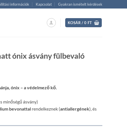
llítási információk
Kapcsolat
Gyakran ismételt kérdések
KOSÁR /
0
FT
att ónix ásvány fülbevaló
ent
ánja, ónix – a védelmező kő.
 Ft.
 minőségű ásvány)
dium bevonattal
rendelkeznek (
antiallergének
), és