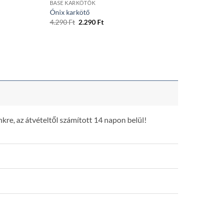
BASE KARKÖTŐK
Ónix karkötő
Original
Current
4.290
Ft
2.290
Ft
price
price
was:
is:
4.290 Ft.
2.290 Ft.
kre, az átvételtől számított 14 napon belül!