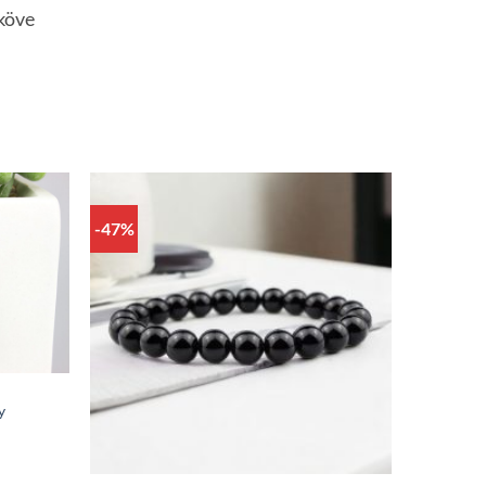
aköve
-47%
y
+