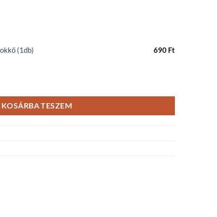
okkő (1db)
690
Ft
fülbevaló mennyiség
KOSÁRBA TESZEM