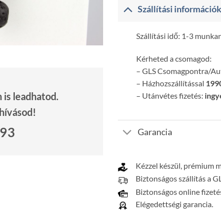
Szállítási információ
Szállítási idő: 1-3 munka
Kérheted a csomagod:
– GLS Csomagpontra/A
– Házhozszállítással
1990
is leadhatod.
– Utánvétes fizetés:
ingy
 hívásod!
693
Garancia
Kézzel készül, prémium 
Biztonságos szállítás a G
Biztonságos online fizeté
Elégedettségi garancia.