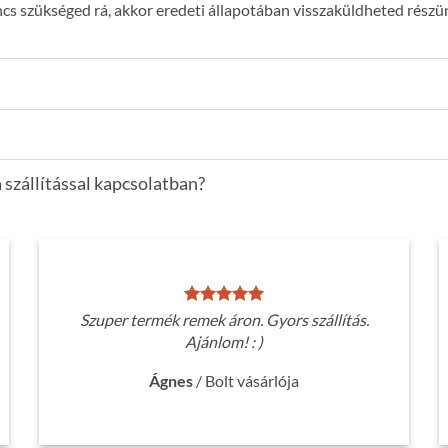
s szükséged rá, akkor eredeti állapotában visszaküldheted részün
 szállítással kapcsolatban?
Szuper termék remek áron. Gyors szállítás.
Ajánlom! : )
Ágnes
/
Bolt vásárlója