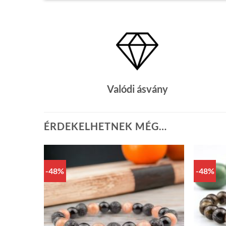
Valódi ásvány
ÉRDEKELHETNEK MÉG…
-48%
-48%