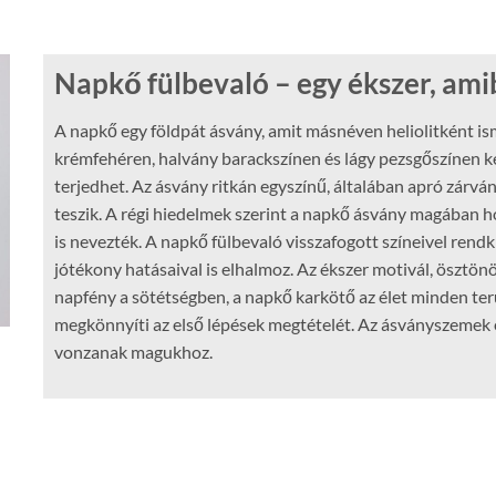
Napkő fülbevaló – egy ékszer, ami
A napkő egy földpát ásvány, amit másnéven heliolitként ism
krémfehéren, halvány barackszínen és lágy pezsgőszínen k
terjedhet. Az ásvány ritkán egyszínű, általában apró zárvá
teszik. A régi hiedelmek szerint a napkő ásvány magában ho
is nevezték. A napkő fülbevaló visszafogott színeivel rendkív
jótékony hatásaival is elhalmoz. Az ékszer motivál, ösztönö
napfény a sötétségben, a napkő karkötő az élet minden terü
megkönnyíti az első lépések megtételét. Az ásványszemek 
vonzanak magukhoz.