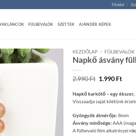
Főoldal
Szá
YAKLÁNCOK
FÜLBEVALÓK
SZETTEK
AJÁNDÉK KÉPEK
KEZDŐLAP
/
FÜLBEVALÓK
Napkő ásvány fül
Original
Curr
2.990
Ft
1.990
Ft
price
price
was:
is:
Napkő karkötő – egy ékszer, 
2.990 Ft.
1.990
Visszaadja saját kilétünk érze
Gyöngyök átmérője:
8mm
Ásvány minősége:
AAA (magas
A fülbevaló fém alkatrészei
ró