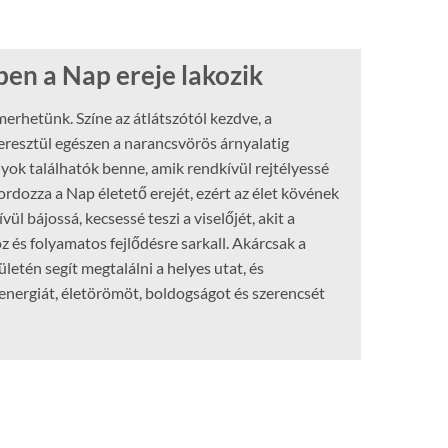
ben a Nap ereje lakozik
erhetünk. Színe az átlátszótól kezdve, a
eresztül egészen a narancsvörös árnyalatig
nyok találhatók benne, amik rendkívül rejtélyessé
rdozza a Nap életető erejét, ezért az élet kövének
ül bájossá, kecsessé teszi a viselőjét, akit a
z és folyamatos fejlődésre sarkall. Akárcsak a
letén segít megtalálni a helyes utat, és
energiát, életörömöt, boldogságot és szerencsét