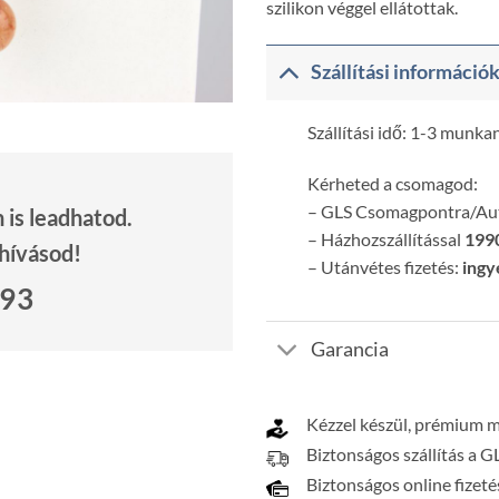
szilikon véggel ellátottak.
Szállítási információ
Szállítási idő: 1-3 munka
Kérheted a csomagod:
– GLS Csomagpontra/A
is leadhatod.
– Házhozszállítással
1990
 hívásod!
– Utánvétes fizetés:
ingy
693
Garancia
Kézzel készül, prémium 
Biztonságos szállítás a G
Biztonságos online fizeté