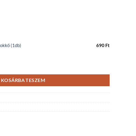
okkő (1db)
690
Ft
ég
KOSÁRBA TESZEM