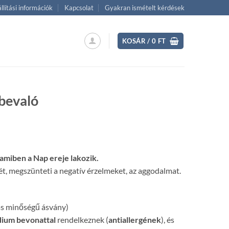
llítási információk
Kapcsolat
Gyakran ismételt kérdések
KOSÁR /
0
FT
bevaló
ent
amiben a Nap ereje lakozik.
 Ft.
tét, megszünteti a negatív érzelmeket, az aggodalmat.
 minőségű ásvány)
dium bevonattal
rendelkeznek (
antiallergének
), és