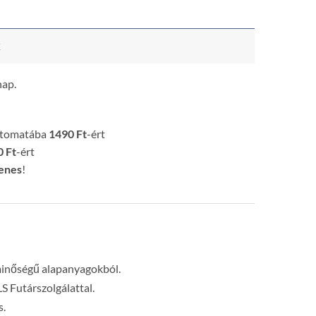
k
nap.
utomatába
1490 Ft
-ért
 Ft
-ért
enes
!
minőségű alapanyagokból.
LS Futárszolgálattal.
s.