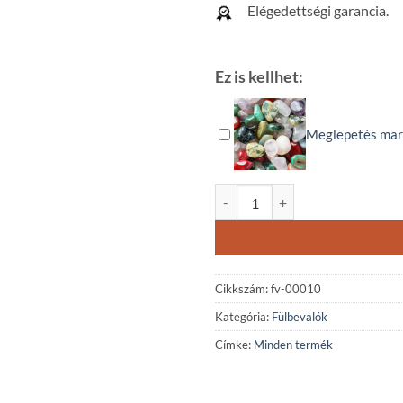
Elégedettségi garancia.
Ez is kellhet:
Meglepetés mar
Napkő ásvány fülbevaló mennyis
Cikkszám:
fv-00010
Kategória:
Fülbevalók
Címke:
Minden termék