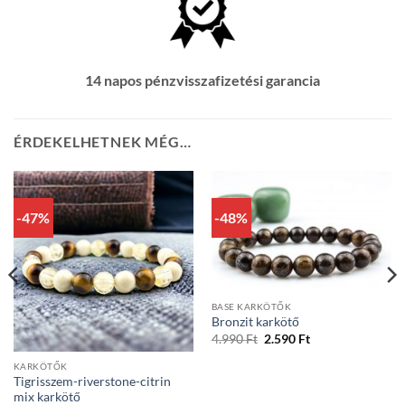
14 napos pénzvisszafizetési garancia
ÉRDEKELHETNEK MÉG…
-47%
-48%
BASE KARKÖTŐK
Bronzit karkötő
Original
Current
4.990
Ft
2.590
Ft
price
price
was:
is:
KARKÖTŐK
4.990 Ft.
2.590 Ft.
Tigrisszem-riverstone-citrin
mix karkötő