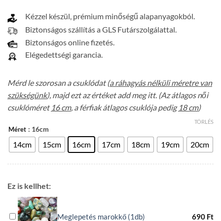
Kézzel készül, prémium minőségű alapanyagokból.
Biztonságos szállítás a GLS Futárszolgálattal.
Biztonságos online fizetés.
Elégedettségi garancia.
Mérd le szorosan a csuklódat (
a ráhagyás nélküli méretre van
szükségünk
), majd ezt az értéket add meg itt. (Az átlagos női
csuklóméret
16 cm
, a férfiak átlagos csuklója pedig
18 cm
)
TÖRLÉS
: 16cm
Méret
14cm
15cm
16cm
17cm
18cm
19cm
20cm
Ez is kellhet:
Meglepetés marokkő (1db)
690
Ft