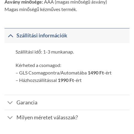
Ásvány minősége:
AAA (magas minőségű ásvány)
Magas minőségű kézműves termék.
Szállítási információk
Szállítási idő: 1-3 munkanap.
Kérheted a csomagod:
– GLS Csomagpontra/Automatába
1490 Ft
-ért
– Házhozszállítással
1990 Ft
-ért
Garancia
Milyen méretet válasszak?