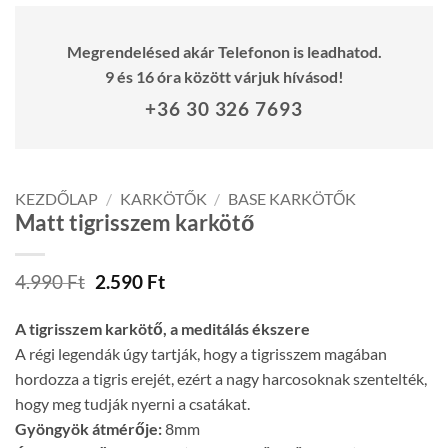
Megrendelésed akár Telefonon is leadhatod.
9 és 16 óra között várjuk hívásod!
+36 30 326 7693
KEZDŐLAP
/
KARKÖTŐK
/
BASE KARKÖTŐK
Matt tigrisszem karkötő
Original
Current
4.990
Ft
2.590
Ft
price
price
was:
is:
A tigrisszem karkötő, a meditálás ékszere
4.990 Ft.
2.590 Ft.
A régi legendák úgy tartják, hogy a tigrisszem magában
hordozza a tigris erejét, ezért a nagy harcosoknak szentelték,
hogy meg tudják nyerni a csatákat.
Gyöngyök átmérője:
8mm