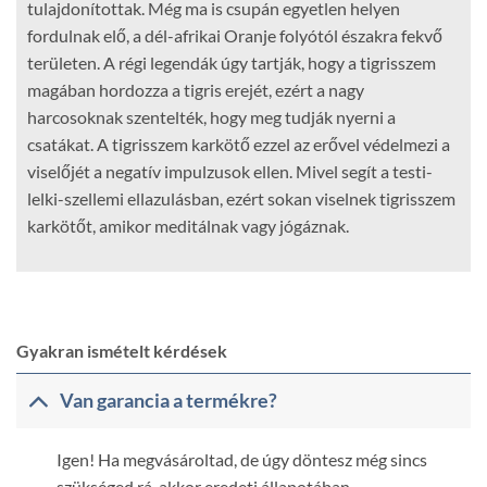
tulajdonítottak. Még ma is csupán egyetlen helyen
fordulnak elő, a dél-afrikai Oranje folyótól északra fekvő
területen. A régi legendák úgy tartják, hogy a tigrisszem
magában hordozza a tigris erejét, ezért a nagy
harcosoknak szentelték, hogy meg tudják nyerni a
csatákat. A tigrisszem karkötő ezzel az erővel védelmezi a
viselőjét a negatív impulzusok ellen. Mivel segít a testi-
lelki-szellemi ellazulásban, ezért sokan viselnek tigrisszem
karkötőt, amikor meditálnak vagy jógáznak.
Gyakran ismételt kérdések
Van garancia a termékre?
Igen! Ha megvásároltad, de úgy döntesz még sincs
szükséged rá, akkor eredeti állapotában