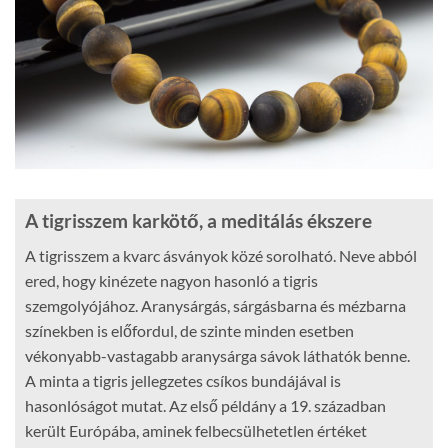
A tigrisszem karkötő, a meditálás ékszere
A tigrisszem a kvarc ásványok közé sorolható. Neve abból
ered, hogy kinézete nagyon hasonló a tigris
szemgolyójához. Aranysárgás, sárgásbarna és mézbarna
színekben is előfordul, de szinte minden esetben
vékonyabb-vastagabb aranysárga sávok láthatók benne.
A minta a tigris jellegzetes csíkos bundájával is
hasonlóságot mutat. Az első példány a 19. században
került Európába, aminek felbecsülhetetlen értéket