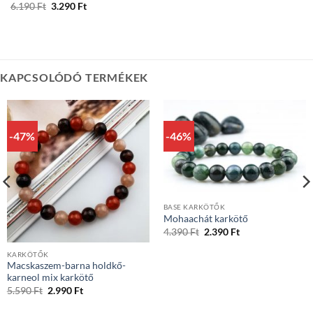
Original
Current
6.190
Ft
3.290
Ft
price
price
was:
is:
6.190 Ft.
3.290 Ft.
KAPCSOLÓDÓ TERMÉKEK
-47%
-46%
BASE KARKÖTŐK
Mohaachát karkötő
Original
Current
4.390
Ft
2.390
Ft
price
price
was:
is:
KARKÖTŐK
4.390 Ft.
2.390 Ft.
Macskaszem-barna holdkő-
karneol mix karkötő
Original
Current
5.590
Ft
2.990
Ft
price
price
was:
is: