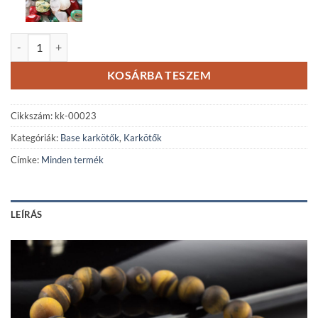
Matt tigrisszem karkötő mennyiség
KOSÁRBA TESZEM
Cikkszám:
kk-00023
Kategóriák:
Base karkötők
,
Karkötők
Címke:
Minden termék
LEÍRÁS