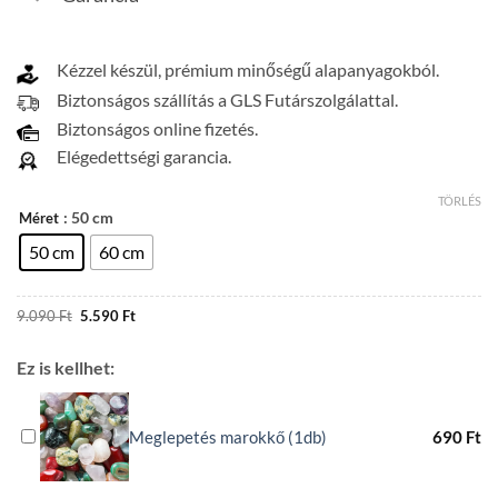
Kézzel készül, prémium minőségű alapanyagokból.
Biztonságos szállítás a GLS Futárszolgálattal.
Biztonságos online fizetés.
Elégedettségi garancia.
TÖRLÉS
: 50 cm
Méret
50 cm
60 cm
Original
Current
9.090
Ft
5.590
Ft
price
price
was:
is:
9.090 Ft.
5.590 Ft.
Ez is kellhet:
Meglepetés marokkő (1db)
690
Ft