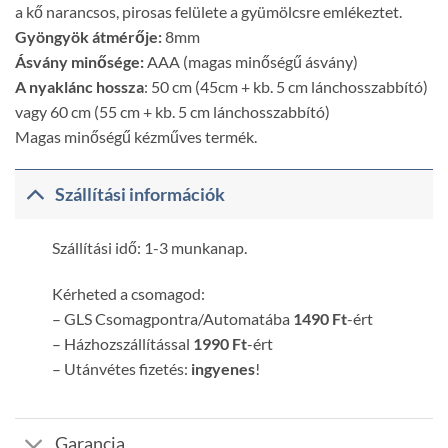
a kő narancsos, pirosas felülete a gyümölcsre emlékeztet.
Gyöngyök átmérője:
8mm
Ásvány minősége:
AAA (magas minőségű ásvány)
A nyaklánc hossza
: 50 cm (45cm + kb. 5 cm lánchosszabbító)
vagy 60 cm (55 cm + kb. 5 cm lánchosszabbító)
Magas minőségű kézműves termék.
Szállítási információk
Szállítási idő: 1-3 munkanap.
Kérheted a csomagod:
– GLS Csomagpontra/Automatába
1490 Ft
-ért
– Házhozszállítással
1990 Ft
-ért
– Utánvétes fizetés:
ingyenes
!
Garancia