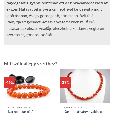
ragyogását, ugyanis pontosan ezt a színkavalkádot idézi az
ékszer. Hatását tekintve a karneol nyaklánc segít a múlt
lezárásában, és egy gazdagabb, színesebb jövő felé
irányítja a figyelmet. Az ásványszemekben rejlő erő
hatására az ékszer viselője élvezheti a Földanya végtelen
szeretetét, gondoskodását.
Mit szólnál egy szetthez?
-46%
-39%
NYAKLÁNCOK
BASE KARKÖTŐK
Karneol ásvány nyaklánc
Karneol karkötő