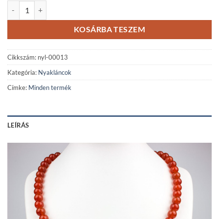
Karneol ásvány nyaklánc mennyiség
KOSÁRBA TESZEM
Cikkszám:
nyl-00013
Kategória:
Nyakláncok
Címke:
Minden termék
LEÍRÁS