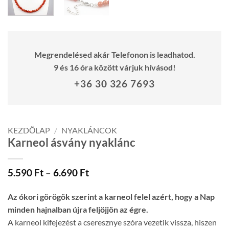
Megrendelésed akár Telefonon is leadhatod.
9 és 16 óra között várjuk hívásod!
+36 30 326 7693
KEZDŐLAP
/
NYAKLÁNCOK
Karneol ásvány nyaklánc
Ártartomány:
5.590
Ft
–
6.690
Ft
5.590 Ft
-
Az ókori görögök szerint a karneol felel azért, hogy a Nap
6.690 Ft
minden hajnalban újra feljöjjön az égre.
A karneol kifejezést a cseresznye szóra vezetik vissza, hiszen