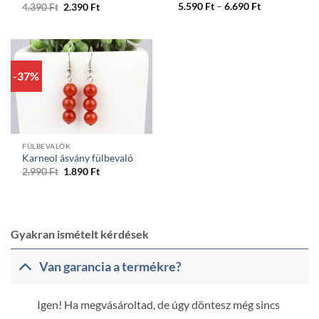
Ártartomány
Original
Current
5.590
Ft
–
6.690
Ft
4.390
Ft
2.390
Ft
5.590 Ft
price
price
-
was:
is:
6.690 Ft
4.390 Ft.
2.390 Ft.
-37%
FÜLBEVALÓK
Karneol ásvány fülbevaló
Original
Current
2.990
Ft
1.890
Ft
price
price
was:
is:
2.990 Ft.
1.890 Ft.
Gyakran ismételt kérdések
Van garancia a termékre?
Igen! Ha megvásároltad, de úgy döntesz még sincs