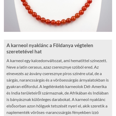
A karneol nyaklánc a Földanya végtelen
szeretetével hat
A karneol egy kalcedonváltozat, ami hematittel színezett.
Neve a latin cerasus, azaz cseresznye szóból ered. Az
elnevezés az ásvány cseresznye piros színére utal, de a
sárgás, narancssárgás és a vörösessárgás árnyalatokban is
gyakran előfordul. A legélénkebb karneolok Dél-Amerika
és India területeiről származnak, de Afrikában és Indiában
is bányásznak különleges darabokat. A karneol nyaklánc
elsősorban azon hölgyek tetszését nyeri el, akik szeretik a
naplementék vöröses-narancssárgás fényekben izzó