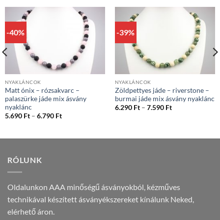
-40%
-39%
NYAKLÁNCOK
NYAKLÁNCOK
Matt ónix – rózsakvarc –
Zöldpettyes jáde – riverstone –
palaszürke jáde mix ásvány
burmai jáde mix ásvány nyaklánc
nyaklánc
Ártartomány:
6.290
Ft
–
7.590
Ft
6.290 Ft
Ártartomány:
5.690
Ft
–
6.790
Ft
-
5.690 Ft
7.590 Ft
-
6.790 Ft
RÓLUNK
Oldalunkon AAA minőségű ásványokból, kézműves
technikával készített ásványékszereket kínálunk Neked,
elérhető áron.