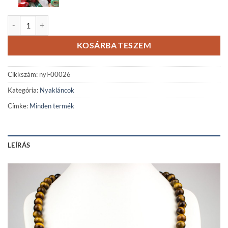
Hét csakra tigrisszem ásvány nyaklánc rozé rondellákkal mennyiség
KOSÁRBA TESZEM
Cikkszám:
nyl-00026
Kategória:
Nyakláncok
Címke:
Minden termék
LEÍRÁS