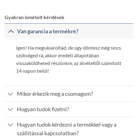
Gyakran ismételt kérdések
Van garancia a termékre?
Igen! Ha megvásároltad, de úgy döntesz még sincs
szükséged rá, akkor eredeti állapotában
visszaküldheted részünkre, az átvételtől számított
14 napon belül!
Mikor érkezik meg a csomagom?
Hogyan tudok fizetni?
Hogyan tudok kérdezni a termékkel vagy a
szállítással kapcsolatban?