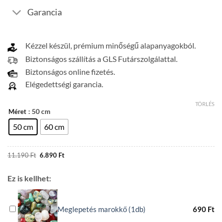
Garancia
Kézzel készül, prémium minőségű alapanyagokból.
Biztonságos szállítás a GLS Futárszolgálattal.
Biztonságos online fizetés.
Elégedettségi garancia.
TÖRLÉS
: 50 cm
Méret
50 cm
60 cm
Original
Current
11.190
Ft
6.890
Ft
price
price
was:
is:
11.190 Ft.
6.890 Ft.
Ez is kellhet:
Meglepetés marokkő (1db)
690
Ft