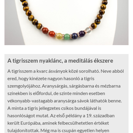
A tigrisszem nyaklánc, a meditálás ékszere
A tigrisszem a kvarc ásványok közé sorolható. Neve abból
ered, hogy kinézete nagyon hasonló a tigris
szemgolyójához. Aranysárgás, sárgásbarna és mézbarna
színekben is előfordul, de szinte minden esetben
vékonyabb-vastagabb aranysárga sávok láthatók benne.
A minta a tigris jellegzetes csíkos bundájával is
hasonlóságot mutat. Az első példány a 19. században
került Európába, aminek felbecsülhetetlen értéket
tulajdonítottak. Még ma is csupán egyetlen helyen