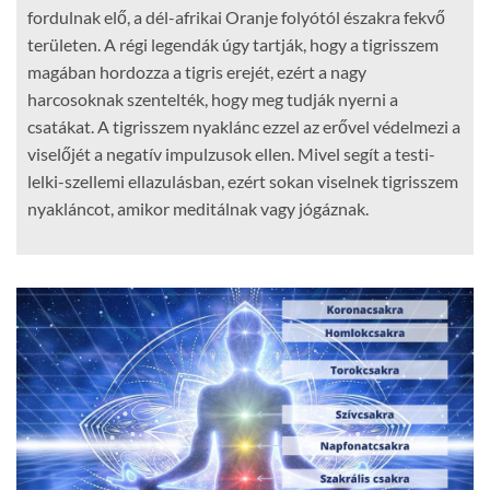
fordulnak elő, a dél-afrikai Oranje folyótól északra fekvő
területen. A régi legendák úgy tartják, hogy a tigrisszem
magában hordozza a tigris erejét, ezért a nagy
harcosoknak szentelték, hogy meg tudják nyerni a
csatákat. A tigrisszem nyaklánc ezzel az erővel védelmezi a
viselőjét a negatív impulzusok ellen. Mivel segít a testi-
lelki-szellemi ellazulásban, ezért sokan viselnek tigrisszem
nyakláncot, amikor meditálnak vagy jógáznak.