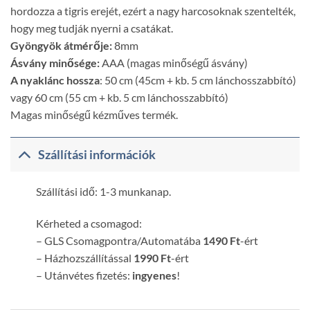
hordozza a tigris erejét, ezért a nagy harcosoknak szentelték,
hogy meg tudják nyerni a csatákat.
Gyöngyök átmérője:
8mm
Ásvány minősége:
AAA (magas minőségű ásvány)
A nyaklánc hossza
: 50 cm (45cm + kb. 5 cm lánchosszabbító)
vagy 60 cm (55 cm + kb. 5 cm lánchosszabbító)
Magas minőségű kézműves termék.
Szállítási információk
Szállítási idő: 1-3 munkanap.
Kérheted a csomagod:
– GLS Csomagpontra/Automatába
1490 Ft
-ért
– Házhozszállítással
1990 Ft
-ért
– Utánvétes fizetés:
ingyenes
!