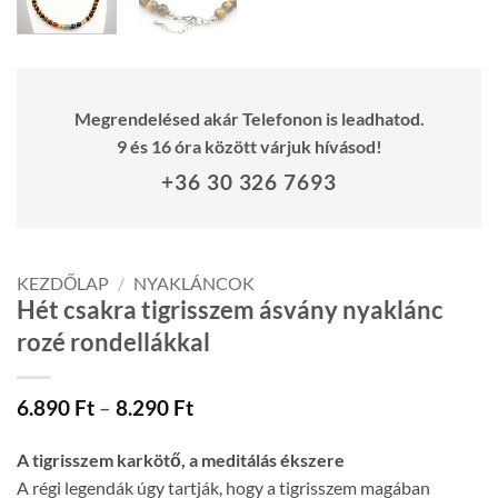
Megrendelésed akár Telefonon is leadhatod.
9 és 16 óra között várjuk hívásod!
+36 30 326 7693
KEZDŐLAP
/
NYAKLÁNCOK
Hét csakra tigrisszem ásvány nyaklánc
rozé rondellákkal
Ártartomány:
6.890
Ft
–
8.290
Ft
6.890 Ft
-
A tigrisszem karkötő, a meditálás ékszere
8.290 Ft
A régi legendák úgy tartják, hogy a tigrisszem magában