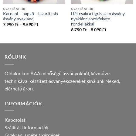
NYAKLÁNCOK
NYAKLÁNCOK
Karneol – napkő – lazurit mix
Hét csakra tigrisszem ásvány
ásvány nyaklánc
nyaklánc rozé/fekete
:
rondellákkal
Ártartomány:
7.990
Ft
–
9.590
Ft
7.990 Ft
Ártartomány:
6.790
Ft
–
8.090
Ft
-
6.790 Ft
9.590 Ft
-
8.090 Ft
RÓLUNK
Oldalunkon AAA minőségű ásványokból, kézműves
technikával készített ásványékszereket kínálunk Neked,
elérhető áron.
INFORMÁCIÓK
Kapcsolat
Szállítási információk
Gyakran ismételt kérdések