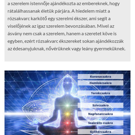
a szerelem istennője ajándékozta az embereknek, hogy
rátalálhassanak életük párjára. A hiedelem miatt a
rózsakvarc karkötő egy szerelmi ékszer, ami segít a
viselőjének az igaz szerelem bevonzásában. Mivel az
ásvány nem csak a szerelem, hanem a szeretet köve is
egyben, ezért rózsakvarc ékszereket sokan ajándékozzák
az édesanyjuknak, nővérüknek vagy leány gyermeküknek.