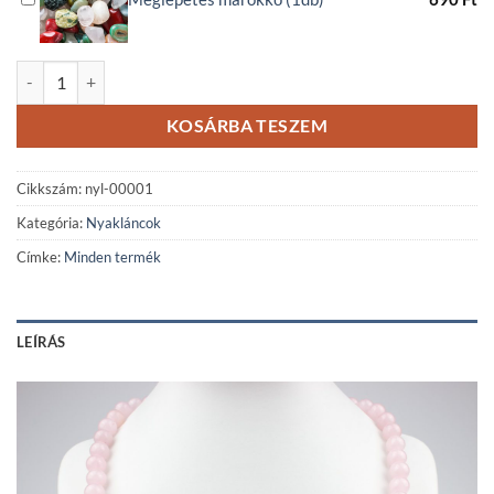
Hét csakra rózsakvarc ásvány nyaklánc Buddha medállal mennyiség
KOSÁRBA TESZEM
Cikkszám:
nyl-00001
Kategória:
Nyakláncok
Címke:
Minden termék
LEÍRÁS