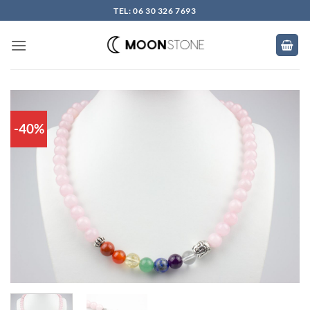
Skip
TEL: 06 30 326 7693
to
content
-40%