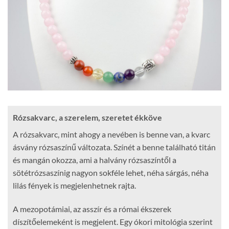
Rózsakvarc, a szerelem, szeretet ékköve
A rózsakvarc, mint ahogy a nevében is benne van, a kvarc
ásvány rózsaszínű változata. Színét a benne található titán
és mangán okozza, ami a halvány rózsaszíntől a
sötétrózsaszínig nagyon sokféle lehet, néha sárgás, néha
lilás fények is megjelenhetnek rajta.
A mezopotámiai, az asszír és a római ékszerek
díszítőelemeként is megjelent. Egy ókori mitológia szerint