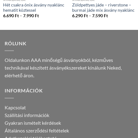
Hét csakra ónix ásvány nyaklánc
Zöldpettyes jáde – riverstone –
hematit köztessel
burmai jáde mix ásvány nyaklánc
Ártartomány:
Ártartomány:
6.690
Ft
–
7.990
Ft
6.290
Ft
–
7.590
Ft
6.690 Ft
6.290 Ft
-
-
7.990 Ft
7.590 Ft
RÓLUNK
Oldalunkon AAA minőségű ásványokból, kézműves
technikával készített ásványékszereket kínálunk Neked,
elérhető áron.
INFORMÁCIÓK
Kapcsolat
Szállítási információk
Gyakran ismételt kérdések
Általános szerződési feltételek