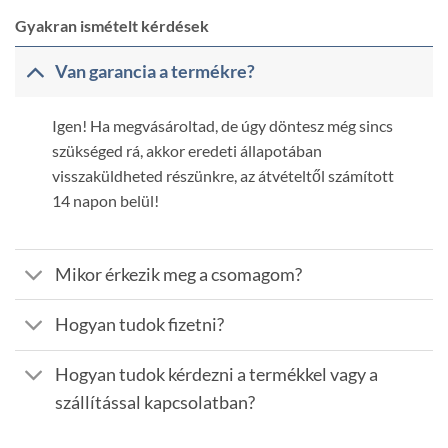
Gyakran ismételt kérdések
Van garancia a termékre?
Igen! Ha megvásároltad, de úgy döntesz még sincs
szükséged rá, akkor eredeti állapotában
visszaküldheted részünkre, az átvételtől számított
14 napon belül!
Mikor érkezik meg a csomagom?
Hogyan tudok fizetni?
Hogyan tudok kérdezni a termékkel vagy a
szállítással kapcsolatban?