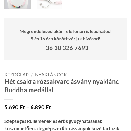
Megrendelésed akár Telefonon is leadhatod.
9 és 16 óra között várjuk hívásod!
+36 30 326 7693
KEZDŐLAP
/
NYAKLÁNCOK
Hét csakra rózsakvarc ásvány nyaklánc
Buddha medállal
Ártartomány:
5.690
Ft
–
6.890
Ft
5.690 Ft
-
Szépséges küllemének és erős gyógyhatásának
6.890 Ft
köszönhetően a legnépszerűbb ásványok közé tartozik.