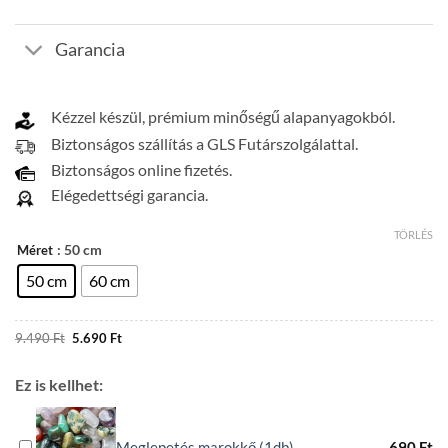
Garancia
Kézzel készül, prémium minőségű alapanyagokból.
Biztonságos szállítás a GLS Futárszolgálattal.
Biztonságos online fizetés.
Elégedettségi garancia.
TÖRLÉS
: 50 cm
Méret
50 cm
60 cm
Original
Current
9.490
Ft
5.690
Ft
price
price
was:
is:
9.490 Ft.
5.690 Ft.
Ez is kellhet:
Meglepetés marokkő (1db)
690
Ft