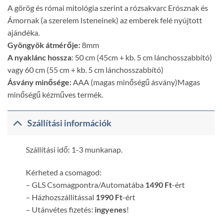
A görög és római mitológia szerint a rózsakvarc Erósznak és
Ámornak (a szerelem Isteneinek) az emberek felé nyújtott
ajándéka.
Gyöngyök átmérője:
8mm
A nyaklánc hossza
: 50 cm (45cm + kb. 5 cm lánchosszabbító)
vagy 60 cm (55 cm + kb. 5 cm lánchosszabbító)
Ásvány minősége:
AAA (magas minőségű ásvány)Magas
minőségű kézműves termék.
Szállítási információk
Szállítási idő: 1-3 munkanap.
Kérheted a csomagod:
– GLS Csomagpontra/Automatába
1490 Ft
-ért
– Házhozszállítással
1990 Ft
-ért
– Utánvétes fizetés:
ingyenes
!