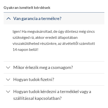
Gyakran ismételt kérdések
Van garancia a termékre?
Igen! Ha megvásároltad, de úgy döntesz még sincs
szükséged rá, akkor eredeti állapotában
visszaküldheted részünkre, az átvételtől számított
14 napon belül!
Mikor érkezik meg a csomagom?
Hogyan tudok fizetni?
Hogyan tudok kérdezni a termékkel vagy a
szállítással kapcsolatban?