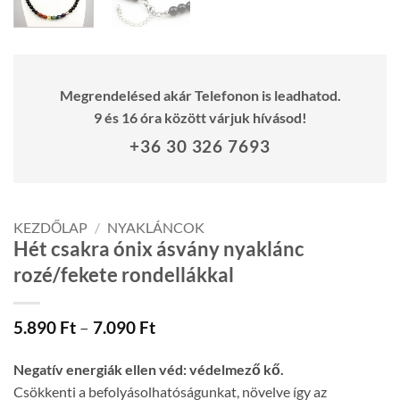
Megrendelésed akár Telefonon is leadhatod.
9 és 16 óra között várjuk hívásod!
+36 30 326 7693
KEZDŐLAP
/
NYAKLÁNCOK
Hét csakra ónix ásvány nyaklánc
rozé/fekete rondellákkal
Ártartomány:
5.890
Ft
–
7.090
Ft
5.890 Ft
-
Negatív energiák ellen véd: védelmező kő.
7.090 Ft
Csökkenti a befolyásolhatóságunkat, növelve így az