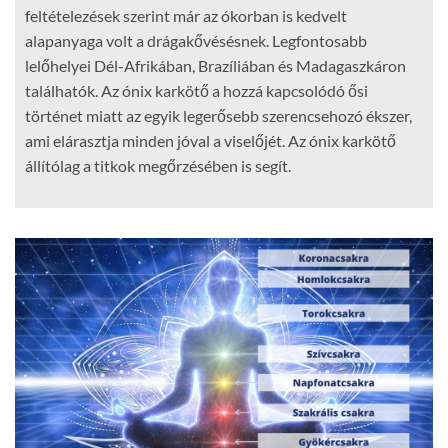
feltételezések szerint már az ókorban is kedvelt
alapanyaga volt a drágakővésésnek. Legfontosabb
lelőhelyei Dél-Afrikában, Brazíliában és Madagaszkáron
találhatók. Az ónix karkötő a hozzá kapcsolódó ősi
történet miatt az egyik legerősebb szerencsehozó ékszer,
ami elárasztja minden jóval a viselőjét. Az ónix karkötő
állítólag a titkok megőrzésében is segít.