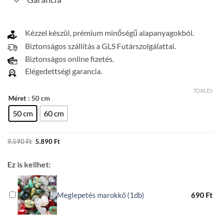
Kézzel készül, prémium minőségű alapanyagokból.
Biztonságos szállítás a GLS Futárszolgálattal.
Biztonságos online fizetés.
Elégedettségi garancia.
TÖRLÉS
: 50 cm
Méret
50 cm
60 cm
Original
Current
9.590
Ft
5.890
Ft
price
price
was:
is:
9.590 Ft.
5.890 Ft.
Ez is kellhet:
Meglepetés marokkő (1db)
690
Ft