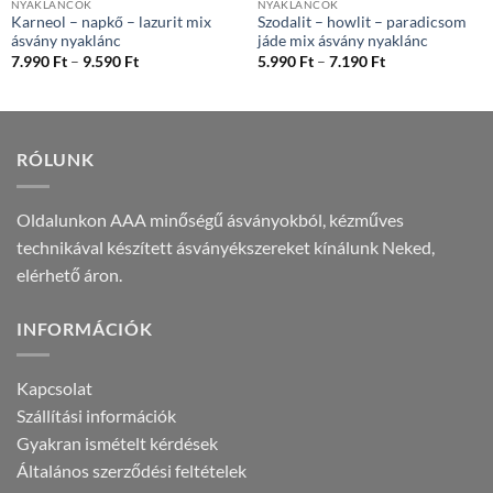
NYAKLÁNCOK
NYAKLÁNCOK
Karneol – napkő – lazurit mix
Szodalit – howlit – paradicsom
ásvány nyaklánc
jáde mix ásvány nyaklánc
:
Ártartomány:
Ártartomány:
7.990
Ft
–
9.590
Ft
5.990
Ft
–
7.190
Ft
7.990 Ft
5.990 Ft
-
-
9.590 Ft
7.190 Ft
RÓLUNK
Oldalunkon AAA minőségű ásványokból, kézműves
technikával készített ásványékszereket kínálunk Neked,
elérhető áron.
INFORMÁCIÓK
Kapcsolat
Szállítási információk
Gyakran ismételt kérdések
Általános szerződési feltételek