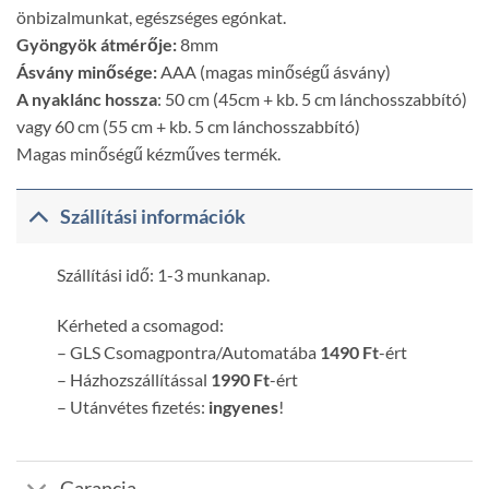
önbizalmunkat, egészséges egónkat.
Gyöngyök átmérője:
8mm
Ásvány minősége:
AAA (magas minőségű ásvány)
A nyaklánc hossza
: 50 cm (45cm + kb. 5 cm lánchosszabbító)
vagy 60 cm (55 cm + kb. 5 cm lánchosszabbító)
Magas minőségű kézműves termék.
Szállítási információk
Szállítási idő: 1-3 munkanap.
Kérheted a csomagod:
– GLS Csomagpontra/Automatába
1490 Ft
-ért
– Házhozszállítással
1990 Ft
-ért
– Utánvétes fizetés:
ingyenes
!
Garancia