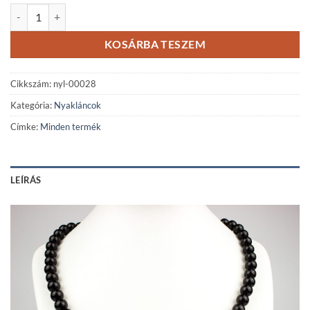
Hét csakra ónix ásvány nyaklánc rozé/fekete rondellákkal mennyiség
KOSÁRBA TESZEM
Cikkszám:
nyl-00028
Kategória:
Nyakláncok
Címke:
Minden termék
LEÍRÁS