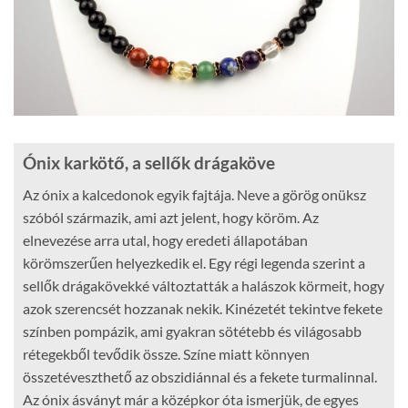
Ónix karkötő, a sellők drágaköve
Az ónix a kalcedonok egyik fajtája. Neve a görög onüksz
szóból származik, ami azt jelent, hogy köröm. Az
elnevezése arra utal, hogy eredeti állapotában
körömszerűen helyezkedik el. Egy régi legenda szerint a
sellők drágakövekké változtatták a halászok körmeit, hogy
azok szerencsét hozzanak nekik. Kinézetét tekintve fekete
színben pompázik, ami gyakran sötétebb és világosabb
rétegekből tevődik össze. Színe miatt könnyen
összetéveszthető az obszidiánnal és a fekete turmalinnal.
Az ónix ásványt már a középkor óta ismerjük, de egyes