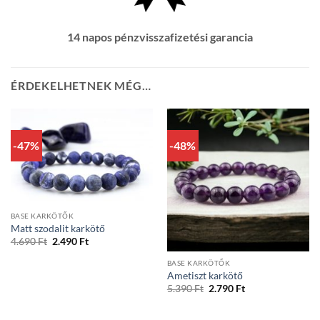
14 napos pénzvisszafizetési garancia
ÉRDEKELHETNEK MÉG…
-47%
-48%
BASE KARKÖTŐK
Matt szodalit karkötő
Original
Current
4.690
Ft
2.490
Ft
price
price
was:
is:
BASE KARKÖTŐK
4.690 Ft.
2.490 Ft.
Ametiszt karkötő
Original
Current
5.390
Ft
2.790
Ft
price
price
was:
is:
5.390 Ft.
2.790 Ft.