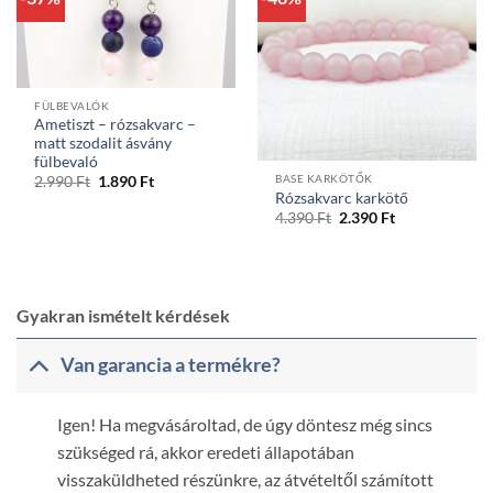
FÜLBEVALÓK
Ametiszt – rózsakvarc –
matt szodalit ásvány
fülbevaló
Original
Current
BASE KARKÖTŐK
2.990
Ft
1.890
Ft
price
price
Rózsakvarc karkötő
was:
is:
Original
Current
4.390
Ft
2.390
Ft
2.990 Ft.
1.890 Ft.
price
price
was:
is:
4.390 Ft.
2.390 Ft.
Gyakran ismételt kérdések
Van garancia a termékre?
Igen! Ha megvásároltad, de úgy döntesz még sincs
szükséged rá, akkor eredeti állapotában
visszaküldheted részünkre, az átvételtől számított