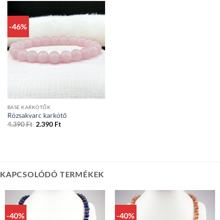
-46%
BASE KARKÖTŐK
Rózsakvarc karkötő
Original
Current
4.390
Ft
2.390
Ft
price
price
was:
is:
4.390 Ft.
2.390 Ft.
KAPCSOLÓDÓ TERMÉKEK
-40%
-40%