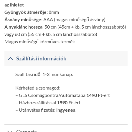
az ihletet
Gyöngyök átmérője:
8mm
Ásvány minősége:
AAA (magas minőségű ásvány)
A nyaklánc hossza
: 50 cm (45cm + kb. 5 cm lánchosszabbító)
vagy 60 cm (55 cm + kb. 5 cm lánchosszabbító)
Magas minőségű kézműves termék.
Szállítási információk
Szállítási idő: 1-3 munkanap.
Kérheted a csomagod:
– GLS Csomagpontra/Automatába
1490 Ft
-ért
– Házhozszállítással
1990 Ft
-ért
– Utánvétes fizetés:
ingyenes
!
Garancia