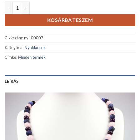
Ametiszt - rózsakvarc - matt szodalit mix ásvány nyaklánc mennyiség
KOSÁRBA TESZEM
Cikkszám:
nyl-00007
Kategória:
Nyakláncok
Címke:
Minden termék
LEÍRÁS