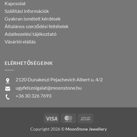
Kapcsolat
Szállítási információk
Gyakran ismételt kérdések
Általános szerződési feltételek
Adatkezelési tájékoztató
Vásárlói elállás
ELÉRHETŐSÉGEINK
2120 Dunakeszi Pejachevich Albert u. 4/2
ugyfelszolgalat@moonstone.hu
+36 30 326 7693
Visa
MasterCard
Cash
On
Copyright 2026 ©
MoonStone Jewellery
Delivery