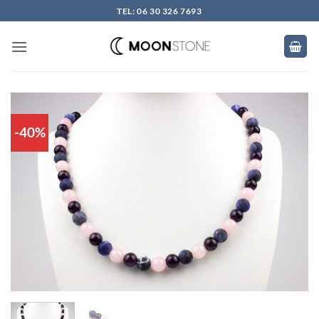
Skip
TEL: 06 30 326 7693
to
content
-40%