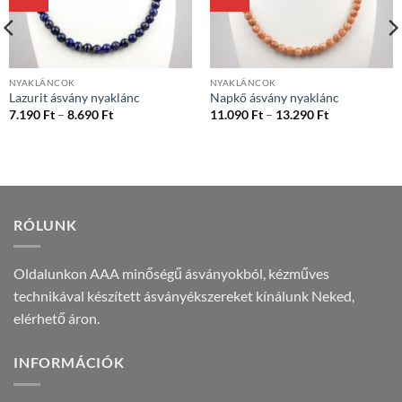
NYAKLÁNCOK
NYAKLÁNCOK
Lazurit ásvány nyaklánc
Napkő ásvány nyaklánc
Ártartomány:
Ártartomány
7.190
Ft
–
8.690
Ft
11.090
Ft
–
13.290
Ft
7.190 Ft
11.090 Ft
-
-
8.690 Ft
13.290 Ft
RÓLUNK
Oldalunkon AAA minőségű ásványokból, kézműves
technikával készített ásványékszereket kínálunk Neked,
elérhető áron.
INFORMÁCIÓK