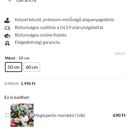
Kézzel készül, prémium minőségű alapanyagokból.
Biztonságos szállítás a GLS Futárszolgálattal.
Biztonságos online fizetés.
Elégedettségi garancia.
TÖRLÉS
: 50 cm
Méret
50 cm
60 cm
Original
Current
9.990
Ft
5.990
Ft
price
price
was:
is:
9.990 Ft.
5.990 Ft.
Ez is kellhet:
Meglepetés marokkő (1db)
690
Ft