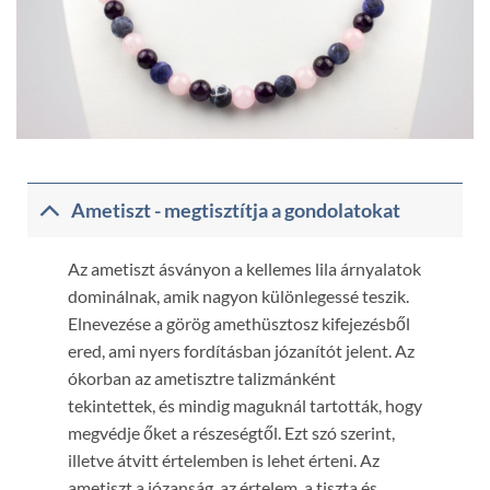
Ametiszt - megtisztítja a gondolatokat
Az ametiszt ásványon a kellemes lila árnyalatok
dominálnak, amik nagyon különlegessé teszik.
Elnevezése a görög amethüsztosz kifejezésből
ered, ami nyers fordításban józanítót jelent. Az
ókorban az ametisztre talizmánként
tekintettek, és mindig maguknál tartották, hogy
megvédje őket a részeségtől. Ezt szó szerint,
illetve átvitt értelemben is lehet érteni. Az
ametiszt a józanság, az értelem, a tiszta és