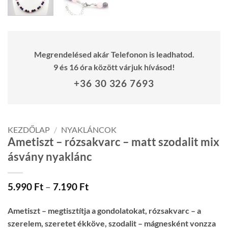
Megrendelésed akár Telefonon is leadhatod.
9 és 16 óra között várjuk hívásod!
+36 30 326 7693
KEZDŐLAP
/
NYAKLÁNCOK
Ametiszt – rózsakvarc – matt szodalit mix
ásvány nyaklánc
Ártartomány:
5.990
Ft
–
7.190
Ft
5.990 Ft
-
Ametiszt – megtisztítja a gondolatokat, rózsakvarc – a
7.190 Ft
szerelem, szeretet ékköve, szodalit – mágnesként vonzza