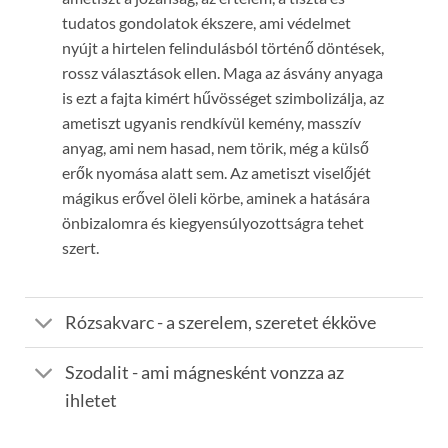
tudatos gondolatok ékszere, ami védelmet
nyújt a hirtelen felindulásból történő döntések,
rossz választások ellen. Maga az ásvány anyaga
is ezt a fajta kimért hűvösséget szimbolizálja, az
ametiszt ugyanis rendkívül kemény, masszív
anyag, ami nem hasad, nem törik, még a külső
erők nyomása alatt sem. Az ametiszt viselőjét
mágikus erővel öleli körbe, aminek a hatására
önbizalomra és kiegyensúlyozottságra tehet
szert.
Rózsakvarc - a szerelem, szeretet ékköve
Szodalit - ami mágnesként vonzza az
ihletet