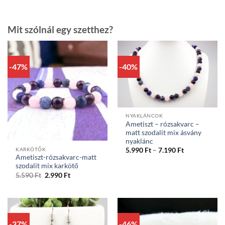
Mit szólnál egy szetthez?
-47%
-40%
NYAKLÁNCOK
Ametiszt – rózsakvarc –
matt szodalit mix ásvány
nyaklánc
Ártartomány
KARKÖTŐK
5.990
Ft
–
7.190
Ft
5.990 Ft
Ametiszt-rózsakvarc-matt
-
szodalit mix karkötő
7.190 Ft
Original
Current
5.590
Ft
2.990
Ft
price
price
was:
is:
5.590 Ft.
2.990 Ft.
-37%
-46%