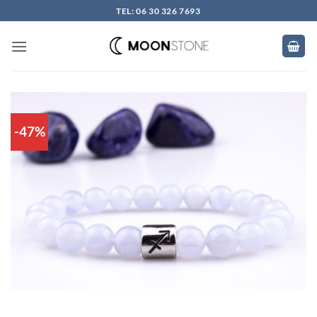
Skip
TEL: 06 30 326 7693
to
content
-47%