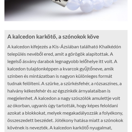
A kalcedon karkötő, a szónokok köve
A kalcedon kifejezés a Kis-Ázsiában található Khalkédón
település nevéből ered, amit a görögök alapítottak. A
legelső ásvány darabok legnagyobb lelőhelye itt volt. A
kalcedon tulajdonképpen a kvarcok gyűjtőneve, amik
színben és mintázatban is nagyon különleges formát
tudnak felölteni. A szürke, a szürkésfehér, a rózsaszínes, a
halvány kékesfehér és az égszínkék árnyalataiban is
megjelenhet. A kalcedon a nagy szószólók amulettje volt
az ókorban, ugyanis úgy tartották, hogy képes feloldani
azokat a blokkokat, melyek megakadályozzák a folyékony,
összeszedett beszédet. Jótékony hatása miatt a szónokok
kövének is nevezték. A kalcedon karkötő nyugalmat,