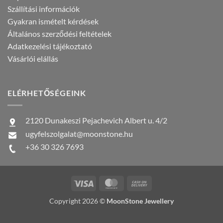
Szállítási információk
Gyakran ismételt kérdések
Általános szerződési feltételek
Adatkezelési tájékoztató
Vásárlói elállás
ELÉRHETŐSÉGEINK
2120 Dunakeszi Pejachevich Albert u. 4/2
ugyfelszolgalat@moonstone.hu
+36 30 326 7693
Visa
MasterCard
Cash
On
Copyright 2026 ©
MoonStone Jewellery
Delivery