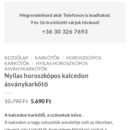
Megrendelésed akár Telefonon is leadhatod.
9 és 16 óra között várjuk hívásod!
+36 30 326 7693
KEZDŐLAP
/
KARKÖTŐK
/
HOROSZKÓPOS
KARKÖTŐK
/
NYILAS HOROSZKÓPOS
ÁSVÁNYKARKÖTŐK
Nyilas horoszkópos kalcedon
ásványkarkötő
Original
Current
10.790
Ft
5.690
Ft
price
price
was:
is:
A kalcedon karkötő, a szónokok köve.
10.790 Ft.
5.690 Ft.
A kalcedon a nagy szószólók amulettje volt az ókorban,
ugyanis úgy tartották, hogy képes feloldani azokat a