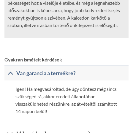
békességet hoz a viselője életébe, és még a legnehezebb
időszakokban is képes arra, hogy jobb kedvre derítse, és
reményt gyújtson a szívében. A kalcedon karkötő a
szóban, illetve írásban történő önkifejezést is elősegíti.
Gyakran ismételt kérdések
Van garancia a termékre?
Igen! Ha megvásároltad, de úgy döntesz még sincs
szükséged rá, akkor eredeti állapotában
visszaküldheted részünkre, az átvételtől számított
14 napon belül!