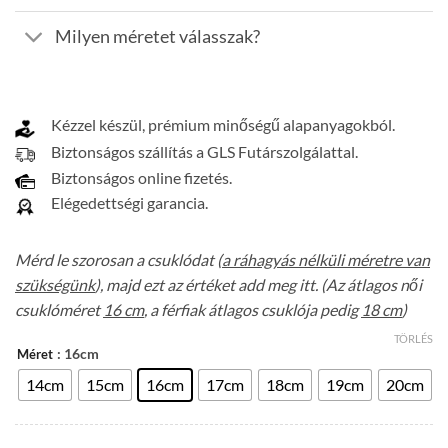
Milyen méretet válasszak?
Kézzel készül, prémium minőségű alapanyagokból.
Biztonságos szállítás a GLS Futárszolgálattal.
Biztonságos online fizetés.
Elégedettségi garancia.
Mérd le szorosan a csuklódat (
a ráhagyás nélküli méretre van
szükségünk
), majd ezt az értéket add meg itt. (Az átlagos női
csuklóméret
16 cm
, a férfiak átlagos csuklója pedig
18 cm
)
TÖRLÉS
: 16cm
Méret
14cm
15cm
16cm
17cm
18cm
19cm
20cm