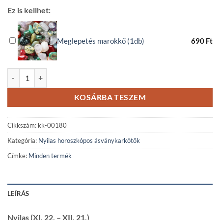
Ez is kellhet:
Meglepetés marokkő (1db)
690
Ft
Nyilas horoszkópos kalcedon ásványkarkötő mennyiség
KOSÁRBA TESZEM
Cikkszám:
kk-00180
Kategória:
Nyilas horoszkópos ásványkarkötők
Címke:
Minden termék
LEÍRÁS
Nyilas (XI. 22. – XII. 21.)