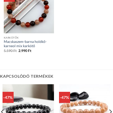
KARKÖTŐK
Macskaszem-barna holdkő-
karneol mix karkötő
Original
Current
5.590
Ft
2.990
Ft
price
price
was:
is:
5.590 Ft.
2.990 Ft.
KAPCSOLÓDÓ TERMÉKEK
-47%
-47%