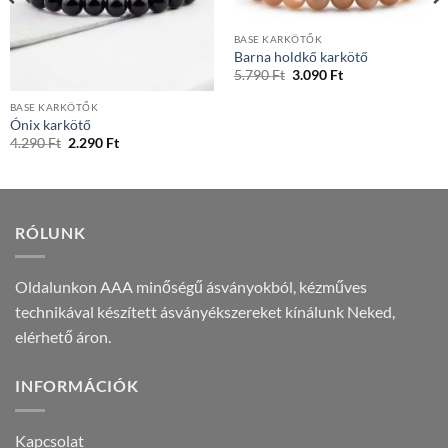
BASE KARKÖTŐK
Barna holdkő karkötő
Original
Current
5.790
Ft
3.090
Ft
price
price
was:
is:
BASE KARKÖTŐK
5.790 Ft.
3.090 Ft.
Ónix karkötő
Original
Current
4.290
Ft
2.290
Ft
price
price
was:
is:
4.290 Ft.
2.290 Ft.
RÓLUNK
Oldalunkon AAA minőségű ásványokból, kézműves
technikával készített ásványékszereket kínálunk Neked,
elérhető áron.
INFORMÁCIÓK
Kapcsolat