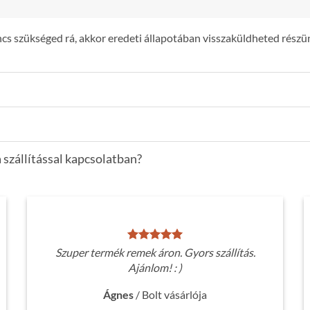
s szükséged rá, akkor eredeti állapotában visszaküldheted részün
 szállítással kapcsolatban?
Szuper termék remek áron. Gyors szállítás.
Ajánlom! : )
Ágnes
/
Bolt vásárlója