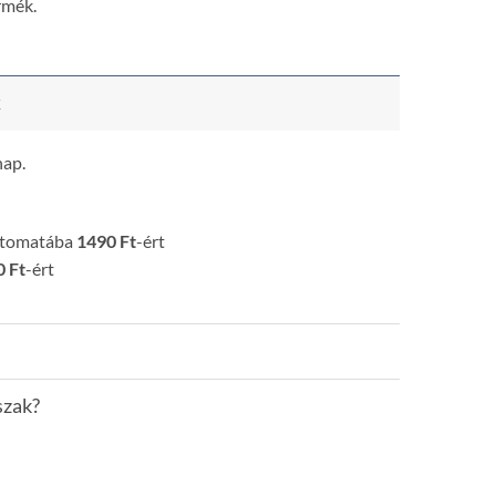
rmék.
k
nap.
utomatába
1490 Ft
-ért
 Ft
-ért
szak?