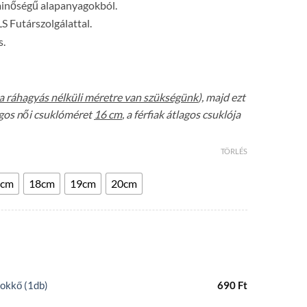
minőségű alapanyagokból.
LS Futárszolgálattal.
s.
a ráhagyás nélküli méretre van szükségünk
), majd ezt
lagos női csuklóméret
16 cm
, a férfiak átlagos csuklója
TÖRLÉS
7cm
18cm
19cm
20cm
okkő (1db)
690
Ft