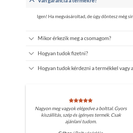
Van garancia a termékre?
Igen! Ha megvásároltad, de úgy döntesz még sinc
Mikor érkezik meg a csomagom?
Hogyan tudok fizetni?
Hogyan tudok kérdezni a termékkel vagy a
Nagyon meg vagyok elégedve a bolttal. Gyors
kiszállítás, szép és igényes termék. Csak
ajánlani tudom.
Gábor
/
Bolt vásárlója