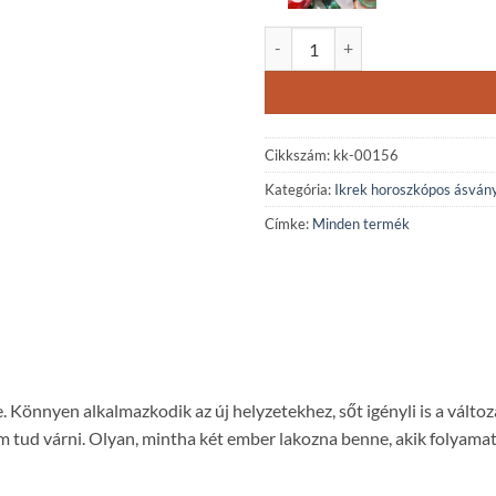
Ikrek horoszkópos képjáspis ásv
Cikkszám:
kk-00156
Kategória:
Ikrek horoszkópos ásván
Címke:
Minden termék
 Könnyen alkalmazkodik az új helyzetekhez, sőt igényli is a változ
, nem tud várni. Olyan, mintha két ember lakozna benne, akik folya