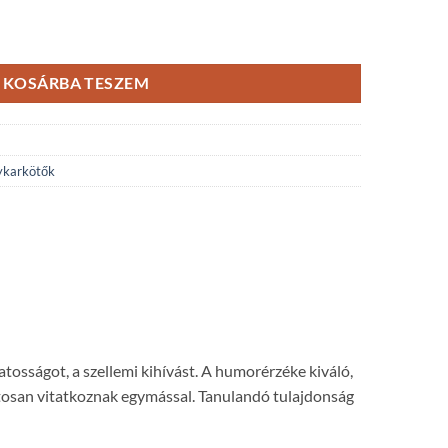
ánykarkötő mennyiség
KOSÁRBA TESZEM
ykarkötők
atosságot, a szellemi kihívást. A humorérzéke kiváló,
matosan vitatkoznak egymással. Tanulandó tulajdonság