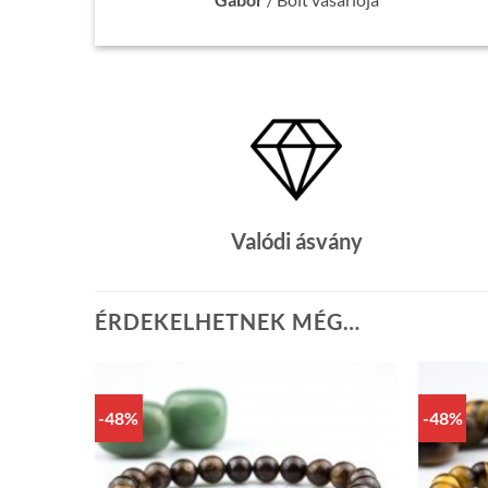
Valódi ásvány
ÉRDEKELHETNEK MÉG…
-48%
-48%