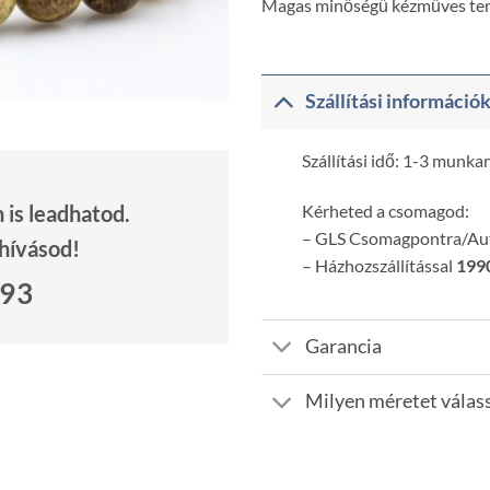
Magas minőségű kézműves te
Szállítási információ
Szállítási idő: 1-3 munka
Kérheted a csomagod:
is leadhatod.
– GLS Csomagpontra/A
 hívásod!
– Házhozszállítással
1990
693
Garancia
Milyen méretet válas