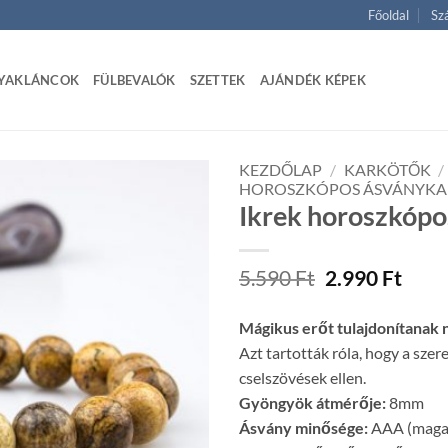
Főoldal
Szá
YAKLÁNCOK
FÜLBEVALÓK
SZETTEK
AJÁNDÉK KÉPEK
KEZDŐLAP
/
KARKÖTŐK
/
HOROSZKÓPOS ÁSVÁNYK
Ikrek horoszkópo
Original
Curr
5.590
Ft
2.990
Ft
price
price
was:
is:
Mágikus erőt tulajdonítanak n
5.590 Ft.
2.990
Azt tartották róla, hogy a szere
cselszövések ellen.
Gyöngyök átmérője:
8mm
Ásvány minősége:
AAA (magas