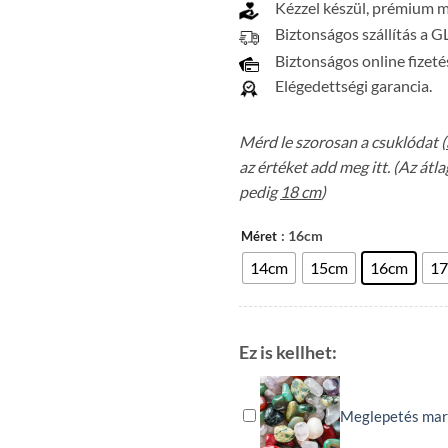
Kézzel készül, prémium 
Biztonságos szállítás a G
Biztonságos online fizeté
Elégedettségi garancia.
Mérd le szorosan a csuklódat (
az értéket add meg itt. (Az át
pedig
18 cm
)
: 16cm
Méret
14cm
15cm
16cm
1
Ez is kellhet:
Meglepetés mar