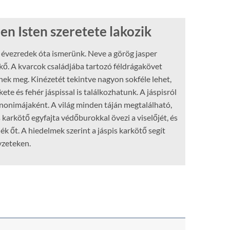
en Isten szeretete lakozik
r évezredek óta ismerünk. Neve a görög jasper
s kő. A kvarcok családjába tartozó féldrágakövet
nek meg. Kinézetét tekintve nagyon sokféle lehet,
ete és fehér jáspissal is találkozhatunk. A jáspisról
szinonimájaként. A világ minden táján megtalálható,
 karkötő egyfajta védőburokkal övezi a viselőjét, és
jék őt. A hiedelmek szerint a jáspis karkötő segít
yzeteken.