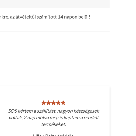
kre, az átvételtől számított 14 napon belül!
SOS kértem a szállítást, nagyon készségesek
voltak, 2 nap múlva meg is kaptam a rendelt
termékeket.
Lilla
/
Bolt vásárlója