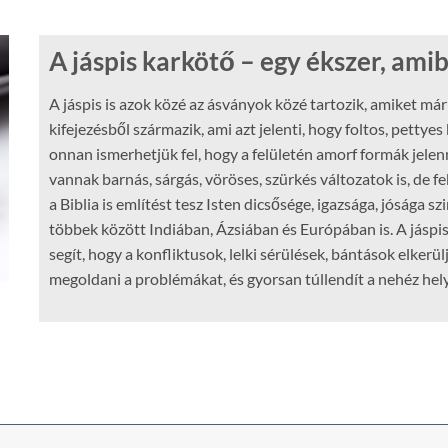
A jáspis karkötő – egy ékszer, amib
A jáspis is azok közé az ásványok közé tartozik, amiket má
kifejezésből származik, ami azt jelenti, hogy foltos, pettye
onnan ismerhetjük fel, hogy a felületén amorf formák jelen
vannak barnás, sárgás, vöröses, szürkés változatok is, de fek
a Biblia is említést tesz Isten dicsősége, igazsága, jósága 
többek között Indiában, Ázsiában és Európában is. A jáspis
segít, hogy a konfliktusok, lelki sérülések, bántások elkerül
megoldani a problémákat, és gyorsan túllendít a nehéz hel