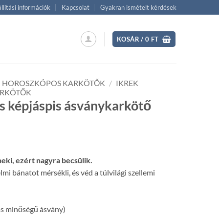
llítási információk
Kapcsolat
Gyakran ismételt kérdések
KOSÁR /
0
FT
HOROSZKÓPOS KARKÖTŐK
/
IKREK
ARKÖTŐK
s képjáspis ásványkarkötő
ent
eki, ezért nagyra becsülik.
 Ft.
lmi bánatot mérsékli, és véd a túlvilági szellemi
 minőségű ásvány)