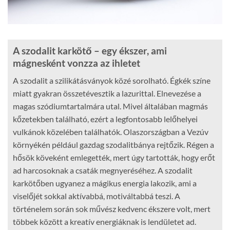
A szodalit karkötő – egy ékszer, ami
mágnesként vonzza az ihletet
A szodalit a szilikátásványok közé sorolható. Égkék színe
miatt gyakran összetévesztik a lazurittal. Elnevezése a
magas szódiumtartalmára utal. Mivel általában magmás
kőzetekben található, ezért a legfontosabb lelőhelyei
vulkánok közelében találhatók. Olaszországban a Vezúv
környékén például gazdag szodalitbánya rejtőzik. Régen a
hősök köveként emlegették, mert úgy tartották, hogy erőt
ad harcosoknak a csaták megnyeréséhez. A szodalit
karkötőben ugyanez a mágikus energia lakozik, ami a
viselőjét sokkal aktívabbá, motiváltabbá teszi. A
történelem során sok művész kedvenc ékszere volt, mert
többek között a kreatív energiáknak is lendületet ad.