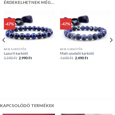
ÉRDEKELHETNEK MÉG…
-47%
-47%
BASE KARKÖTŐK
BASE KARKÖTŐK
Lazurit karkötő
Matt szodalit karkötő
Original
Current
Original
Current
5.590
Ft
2.990
Ft
4.690
Ft
2.490
Ft
price
price
price
price
was:
is:
was:
is:
5.590 Ft.
2.990 Ft.
4.690 Ft.
2.490 Ft.
KAPCSOLÓDÓ TERMÉKEK