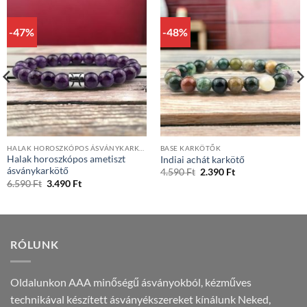
-47%
-48%
HALAK HOROSZKÓPOS ÁSVÁNYKARKÖTŐK
BASE KARKÖTŐK
Halak horoszkópos ametiszt
Indiai achát karkötő
ásványkarkötő
Original
Current
4.590
Ft
2.390
Ft
price
price
Original
Current
6.590
Ft
3.490
Ft
was:
is:
price
price
4.590 Ft.
2.390 Ft.
was:
is:
6.590 Ft.
3.490 Ft.
RÓLUNK
Oldalunkon AAA minőségű ásványokból, kézműves
technikával készített ásványékszereket kínálunk Neked,