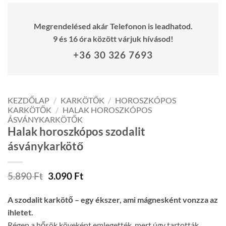
Megrendelésed akár Telefonon is leadhatod.
9 és 16 óra között várjuk hívásod!
+36 30 326 7693
KEZDŐLAP
/
KARKÖTŐK
/
HOROSZKÓPOS
KARKÖTŐK
/
HALAK HOROSZKÓPOS
ÁSVÁNYKARKÖTŐK
Halak horoszkópos szodalit
ásványkarkötő
Original
Current
5.890
Ft
3.090
Ft
price
price
was:
is:
A szodalit karkötő – egy ékszer, ami mágnesként vonzza az
5.890 Ft.
3.090 Ft.
ihletet.
Régen a hősök köveként emlegették, mert úgy tartották,