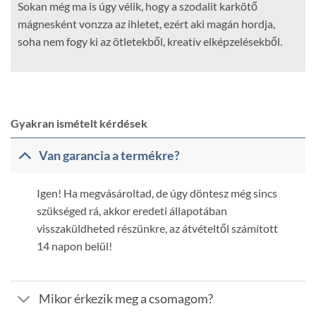
Sokan még ma is úgy vélik, hogy a szodalit karkötő
mágnesként vonzza az ihletet, ezért aki magán hordja,
soha nem fogy ki az ötletekből, kreatív elképzelésekből.
Gyakran ismételt kérdések
Van garancia a termékre?
Igen! Ha megvásároltad, de úgy döntesz még sincs
szükséged rá, akkor eredeti állapotában
visszaküldheted részünkre, az átvételtől számított
14 napon belül!
Mikor érkezik meg a csomagom?