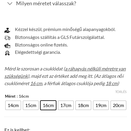
Milyen méretet válasszak?
Kézzel készül, prémium minőségű alapanyagokból.
Biztonságos szállítás a GLS Futárszolgálattal.
Biztonságos online fizetés.
Elégedettségi garancia.
Mérd le szorosan a csuklódat (
a ráhagyás nélküli méretre van
szükségünk
), majd ezt az értéket add meg itt. (Az átlagos női
csuklóméret
16 cm
, a férfiak átlagos csuklója pedig
18 cm
)
TÖRLÉS
: 16cm
Méret
14cm
15cm
16cm
17cm
18cm
19cm
20cm
Ez is kellhet: