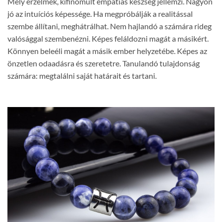
Mély érzelmek, kifinomult empátiás készség jellemzi. Nagyon
jó az intuíciós képessége. Ha megpróbálják a realitással
szembe állítani, meghátrálhat. Nem hajlandó a számára rideg
valósággal szembenézni. Képes feláldozni magát a másikért.
Könnyen beleéli magát a másik ember helyzetébe. Képes az
önzetlen odaadásra és szeretetre. Tanulandó tulajdonság
számára: megtalálni saját határait és tartani.