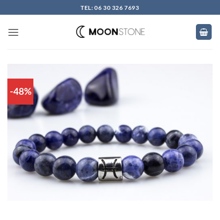
Skip
TEL: 06 30 326 7693
to
content
-48%