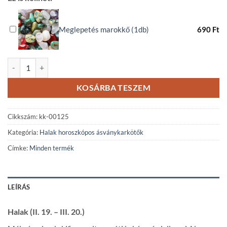
Meglepetés marokkő (1db)
690
Ft
Halak horoszkópos szodalit ásványkarkötő mennyiség
KOSÁRBA TESZEM
Cikkszám:
kk-00125
Kategória:
Halak horoszkópos ásványkarkötők
Címke:
Minden termék
LEÍRÁS
Halak (II. 19. – III. 20.)