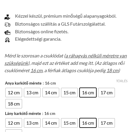
Kézzel készül, prémium minőségű alapanyagokból.
Biztonságos szállítás a GLS Futárszolgálattal.
Biztonságos online fizetés.
Elégedettségi garancia.
Mérd le szorosan a csuklódat (
a ráhagyás nélküli méretre van
szükségünk
), majd ezt az értéket add meg itt. (Az átlagos női
csuklóméret
16 cm
, a férfiak átlagos csuklója pedig
18 cm
)
TÖRLÉS
: 16 cm
Anya karkötő mérete
12 cm
13 cm
14 cm
15 cm
16 cm
17 cm
18 cm
: 16 cm
Lány karkötő mérete
12 cm
13 cm
14 cm
15 cm
16 cm
17 cm