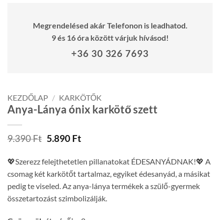
Megrendelésed akár Telefonon is leadhatod.
9 és 16 óra között várjuk hívásod!
+36 30 326 7693
KEZDŐLAP
/
KARKÖTŐK
Anya-Lánya ónix karkötő szett
Original
Current
9.390
Ft
5.890
Ft
price
price
was:
is:
💖Szerezz felejthetetlen pillanatokat ÉDESANYÁDNAK!💖 A
9.390 Ft.
5.890 Ft.
csomag két karkötőt tartalmaz, egyiket édesanyád, a másikat
pedig te viseled. Az anya-lánya termékek a szülő-gyermek
összetartozást szimbolizálják.