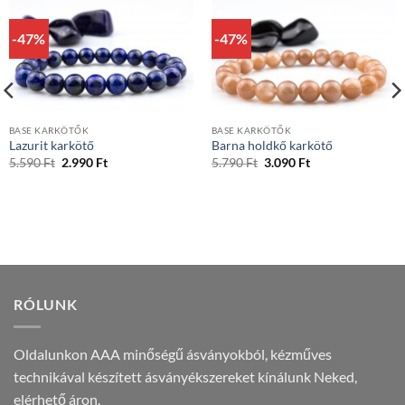
-47%
-47%
BASE KARKÖTŐK
BASE KARKÖTŐK
Lazurit karkötő
Barna holdkő karkötő
Original
Current
Original
Current
5.590
Ft
2.990
Ft
5.790
Ft
3.090
Ft
price
price
price
price
was:
is:
was:
is:
5.590 Ft.
2.990 Ft.
5.790 Ft.
3.090 Ft.
RÓLUNK
Oldalunkon AAA minőségű ásványokból, kézműves
technikával készített ásványékszereket kínálunk Neked,
elérhető áron.