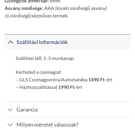
Gyöngyök átmérője:
8mm
Ásvány minősége:
AAA (kiváló minőségű ásvány)
Jó minőségű kézműves termék.
Szállítási információk
Szállítási idő: 1-3 munkanap.
Kérheted a csomagod:
– GLS Csomagpontra/Automatába
1490 Ft
-ért
– Házhozszállítással
1990 Ft
-ért
Garancia
Milyen méretet válasszak?