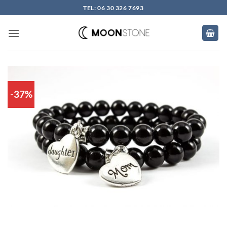
Skip
TEL: 06 30 326 7693
to
content
-37%