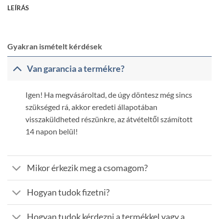
LEÍRÁS
Gyakran ismételt kérdések
Van garancia a termékre?
Igen! Ha megvásároltad, de úgy döntesz még sincs
szükséged rá, akkor eredeti állapotában
visszaküldheted részünkre, az átvételtől számított
14 napon belül!
Mikor érkezik meg a csomagom?
Hogyan tudok fizetni?
Hogyan tudok kérdezni a termékkel vagy a