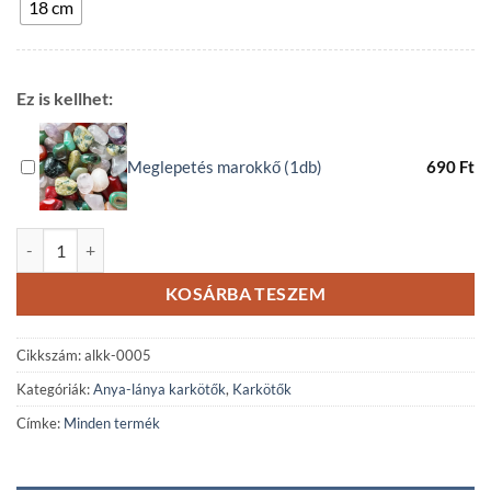
18 cm
Ez is kellhet:
Meglepetés marokkő (1db)
690
Ft
Anya-Lánya ónix karkötő szett mennyiség
KOSÁRBA TESZEM
Cikkszám:
alkk-0005
Kategóriák:
Anya-lánya karkötők
,
Karkötők
Címke:
Minden termék