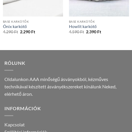
BASE KARKÖTŐK
BASE KARKÖTŐK
Ónix karkötő
Howlit karkötő
Original
Current
Original
Current
4.290
Ft
2.290
Ft
4.590
Ft
2.390
Ft
price
price
price
price
was:
is:
was:
is:
4.290 Ft.
2.290 Ft.
4.590 Ft.
2.390 Ft.
RÓLUNK
Oldalunkon AAA minőségű ásványokból, kézműves
technikával készített ásványékszereket kínálunk Neked,
elérhető áron.
INFORMÁCIÓK
Kapcsolat
Szállítási információk