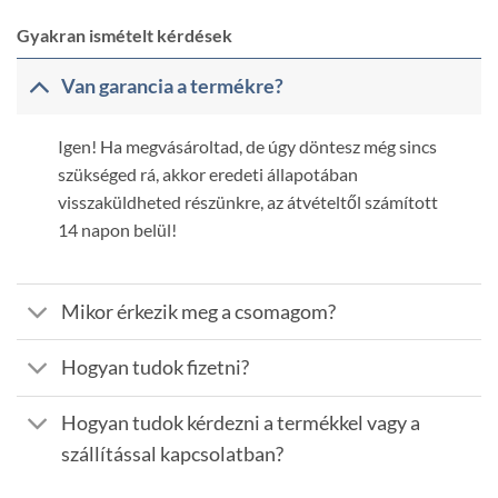
Gyakran ismételt kérdések
Van garancia a termékre?
Igen! Ha megvásároltad, de úgy döntesz még sincs
szükséged rá, akkor eredeti állapotában
visszaküldheted részünkre, az átvételtől számított
14 napon belül!
Mikor érkezik meg a csomagom?
Hogyan tudok fizetni?
Hogyan tudok kérdezni a termékkel vagy a
szállítással kapcsolatban?