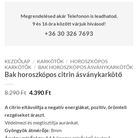
Megrendelésed akár Telefonon is leadhatod.
9 és 16 óra között várjuk hívásod!
+36 30 326 7693
KEZDŐLAP
/
KARKÖTŐK
/
HOROSZKÓPOS
KARKÖTŐK
/
BAK HOROSZKÓPOS ÁSVÁNYKARKÖTŐK
Bak horoszkópos citrin ásványkarkötő
Original
Current
8.290
Ft
4.390
Ft
price
price
was:
is:
A citrin eltávolítja a negatív energiákat, pozitív, örömteli
8.290 Ft.
4.390 Ft.
rezgéseket áraszt.
Védelmezi és megtisztítja auránkat.
Gyöngyök átmérője:
8mm
Ásvány minősége:
AAA (magas minőségű ásvány)