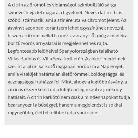
A citrin az örömöt és vidámságot szimbolizáló sárga
színével hívja fel magára a figyelmet. Neve a latin citrus
szóból származik, ami a színére utalva citromot jelent. Az
ásványt azonban korántsem lehet egyszínűnek nevezni,
hiszen a citrom mellett a méz, az arany, sőt még a madeira
bor tűzvörös árnyalatai is megjelenhetnek rajta.
Legfontosabb lelőhelyei Spanyolországban található
Villas Buenas és Villa Seca területén. Az ókori hiedelmek
szerint a citrin karkötő magában hordozza a Nap erejét,
ami a viselőjét határtalan életörömmel, boldogsággal és
gazdagsággal ruházza fel. Mint, ahogy a legtöbb ásvány, a
citrin is ékszerként tudja kifejteni leginkább a jótékony
hatásait. A citrin karkötő nem csak a mindennapokat tudja
bearanyozni a bőséggel, hanem a megjelenést is sokkal
ragyogóbbá, élettel telibbé tudja varázsolni.