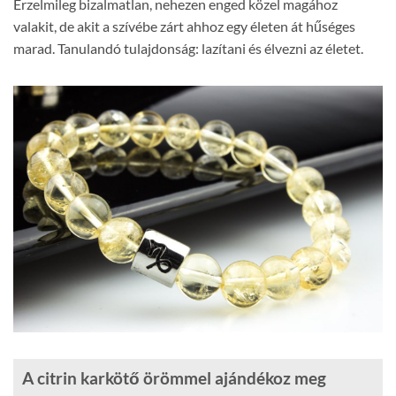
Érzelmileg bizalmatlan, nehezen enged közel magához
valakit, de akit a szívébe zárt ahhoz egy életen át hűséges
marad. Tanulandó tulajdonság: lazítani és élvezni az életet.
A citrin karkötő örömmel ajándékoz meg