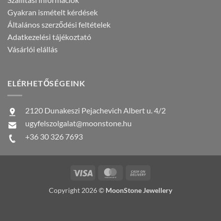
Gyakran ismételt kérdések
Általános szerződési feltételek
Adatkezelési tájékoztató
Vásárlói elállás
ELÉRHETŐSÉGEINK
2120 Dunakeszi Pejachevich Albert u. 4/2
ugyfelszolgalat@moonstone.hu
+36 30 326 7693
Visa
MasterCard
Cash
On
Copyright 2026 ©
MoonStone Jewellery
Delivery