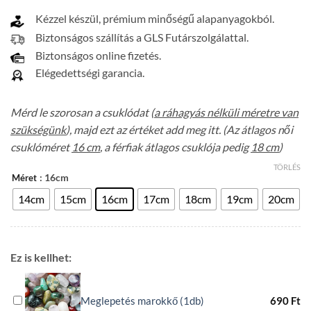
Kézzel készül, prémium minőségű alapanyagokból.
Biztonságos szállítás a GLS Futárszolgálattal.
Biztonságos online fizetés.
Elégedettségi garancia.
Mérd le szorosan a csuklódat (
a ráhagyás nélküli méretre van
szükségünk
), majd ezt az értéket add meg itt. (Az átlagos női
csuklóméret
16 cm
, a férfiak átlagos csuklója pedig
18 cm
)
TÖRLÉS
: 16cm
Méret
14cm
15cm
16cm
17cm
18cm
19cm
20cm
Ez is kellhet:
Meglepetés marokkő (1db)
690
Ft