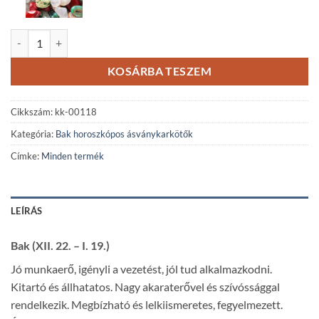
Bak horoszkópos citrin ásványkarkötő mennyiség
KOSÁRBA TESZEM
Cikkszám:
kk-00118
Kategória:
Bak horoszkópos ásványkarkötők
Címke:
Minden termék
LEÍRÁS
Bak (XII. 22. – I. 19.)
Jó munkaerő, igényli a vezetést, jól tud alkalmazkodni.
Kitartó és állhatatos. Nagy akaraterővel és szívóssággal
rendelkezik. Megbízható és lelkiismeretes, fegyelmezett.