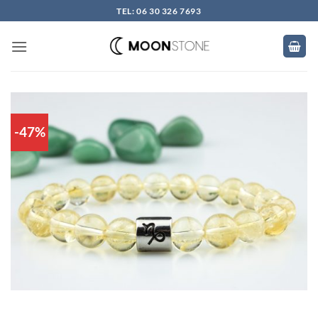
Skip
TEL: 06 30 326 7693
to
content
-47%