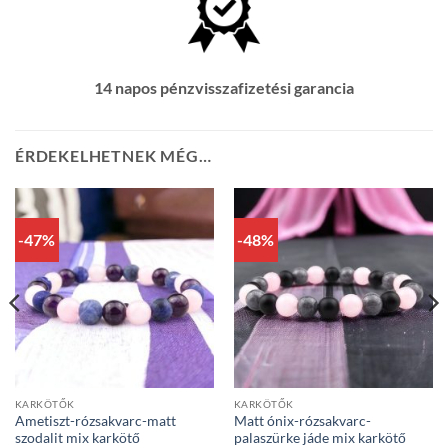
14 napos pénzvisszafizetési garancia
ÉRDEKELHETNEK MÉG…
-47%
-48%
KARKÖTŐK
KARKÖTŐK
Ametiszt-rózsakvarc-matt
Matt ónix-rózsakvarc-
szodalit mix karkötő
palaszürke jáde mix karkötő