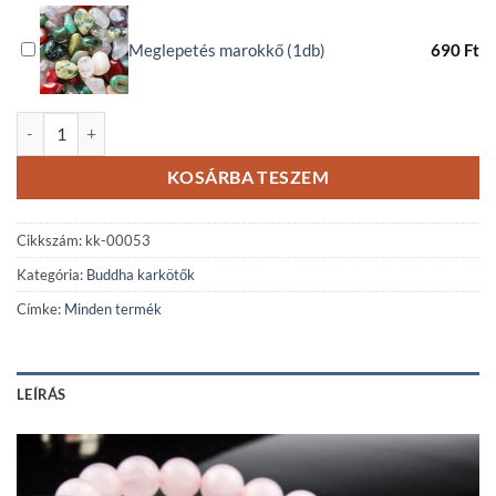
Meglepetés marokkő (1db)
690
Ft
Rózsakvarc ásványkarkötő Buddha medállal mennyiség
KOSÁRBA TESZEM
Cikkszám:
kk-00053
Kategória:
Buddha karkötők
Címke:
Minden termék
LEÍRÁS