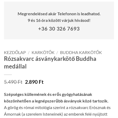
Megrendelésed akár Telefonon is leadhatod.
9 és 16 óra között várjuk hívásod!
+36 30 326 7693
KEZDŐLAP
/
KARKÖTŐK
/
BUDDHA KARKÖTŐK
Rózsakvarc ásványkarkötő Buddha
medállal
Original
Current
5.490
Ft
2.890
Ft
price
price
was:
is:
Szépséges küllemének és erős gyógyhatásának
5.490 Ft.
2.890 Ft.
köszönhetően a legnépszerűbb ásványok közé tartozik.
A görög és római mitológia szerint a rózsakvarc Erósznak és
Ámornak (a szerelem Isteneinek) az emberek felé nyújtott