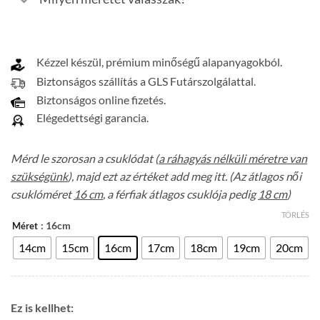
Kézzel készül, prémium minőségű alapanyagokból.
Biztonságos szállítás a GLS Futárszolgálattal.
Biztonságos online fizetés.
Elégedettségi garancia.
Mérd le szorosan a csuklódat (
a ráhagyás nélküli méretre van
szükségünk
), majd ezt az értéket add meg itt. (Az átlagos női
csuklóméret
16 cm
, a férfiak átlagos csuklója pedig
18 cm
)
TÖRLÉS
: 16cm
Méret
14cm
15cm
16cm
17cm
18cm
19cm
20cm
Ez is kellhet: