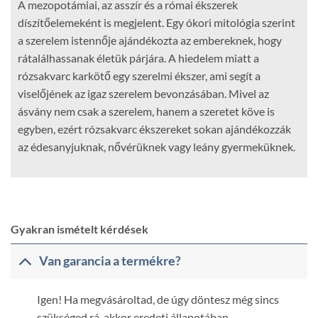
A mezopotámiai, az asszír és a római ékszerek
díszítőelemeként is megjelent. Egy ókori mitológia szerint
a szerelem istennője ajándékozta az embereknek, hogy
rátalálhassanak életük párjára. A hiedelem miatt a
rózsakvarc karkötő egy szerelmi ékszer, ami segít a
viselőjének az igaz szerelem bevonzásában. Mivel az
ásvány nem csak a szerelem, hanem a szeretet köve is
egyben, ezért rózsakvarc ékszereket sokan ajándékozzák
az édesanyjuknak, nővérüknek vagy leány gyermeküknek.
Gyakran ismételt kérdések
Van garancia a termékre?
Igen! Ha megvásároltad, de úgy döntesz még sincs
szükséged rá, akkor eredeti állapotában