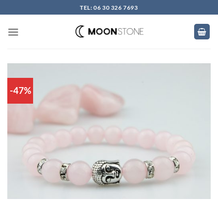
Skip
TEL: 06 30 326 7693
to
content
-47%