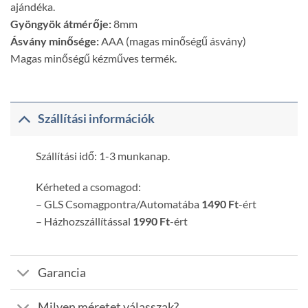
ajándéka.
Gyöngyök átmérője:
8mm
Ásvány minősége:
AAA (magas minőségű ásvány)
Magas minőségű kézműves termék.
Szállítási információk
Szállítási idő: 1-3 munkanap.
Kérheted a csomagod:
– GLS Csomagpontra/Automatába
1490 Ft
-ért
– Házhozszállítással
1990 Ft
-ért
Garancia
Milyen méretet válasszak?