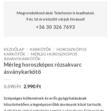
Megrendelésed akár Telefonon is leadhatod.
9 és 16 óra között várjuk hívásod!
+36 30 326 7693
KEZDŐLAP
/
KARKÖTŐK
/
HOROSZKÓPOS
KARKÖTŐK
/
MÉRLEG HOROSZKÓPOS
ÁSVÁNYKARKÖTŐK
Mérleg horoszkópos rózsakvarc
ásványkarkötő
Original
Current
5.590
Ft
2.990
Ft
price
price
was:
is:
Szépséges küllemének és erős gyógyhatásának
5.590 Ft.
2.990 Ft.
köszönhetően a legnépszerűbb ásványok közé tartozik.
A görög és római mitológia szerint a rózsakvarc Erósznak és