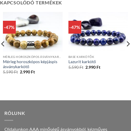
KAPCSOLÓDÓ TERMÉKEK
-47%
-47%
MÉRLEG HOROSZKÓPOS ÁSVÁNYKARKÖTŐK
BASE KARKÖTŐK
Mérleg horoszkópos képjáspis
Lazurit karkötő
ásványkarkötő
Original
Current
5.590
Ft
2.990
Ft
price
price
Original
Current
5.590
Ft
2.990
Ft
was:
is:
price
price
5.590 Ft.
2.990 Ft.
was:
is:
5.590 Ft.
2.990 Ft.
RÓLUNK
Oldalunkon AAA minőségű ásványokból, kézműves