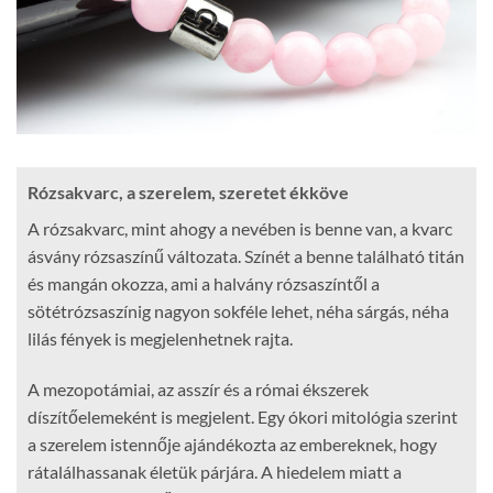
Rózsakvarc, a szerelem, szeretet ékköve
A rózsakvarc, mint ahogy a nevében is benne van, a kvarc
ásvány rózsaszínű változata. Színét a benne található titán
és mangán okozza, ami a halvány rózsaszíntől a
sötétrózsaszínig nagyon sokféle lehet, néha sárgás, néha
lilás fények is megjelenhetnek rajta.
A mezopotámiai, az asszír és a római ékszerek
díszítőelemeként is megjelent. Egy ókori mitológia szerint
a szerelem istennője ajándékozta az embereknek, hogy
rátalálhassanak életük párjára. A hiedelem miatt a