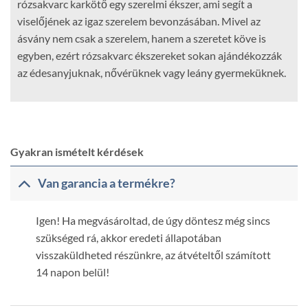
rózsakvarc karkötő egy szerelmi ékszer, ami segít a
viselőjének az igaz szerelem bevonzásában. Mivel az
ásvány nem csak a szerelem, hanem a szeretet köve is
egyben, ezért rózsakvarc ékszereket sokan ajándékozzák
az édesanyjuknak, nővérüknek vagy leány gyermeküknek.
Gyakran ismételt kérdések
Van garancia a termékre?
Igen! Ha megvásároltad, de úgy döntesz még sincs
szükséged rá, akkor eredeti állapotában
visszaküldheted részünkre, az átvételtől számított
14 napon belül!