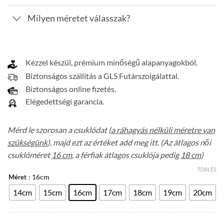
Milyen méretet válasszak?
Kézzel készül, prémium minőségű alapanyagokból.
Biztonságos szállítás a GLS Futárszolgálattal.
Biztonságos online fizetés.
Elégedettségi garancia.
Mérd le szorosan a csuklódat (
a ráhagyás nélküli méretre van
szükségünk
), majd ezt az értéket add meg itt. (Az átlagos női
csuklóméret
16 cm
, a férfiak átlagos csuklója pedig
18 cm
)
TÖRLÉS
: 16cm
Méret
14cm
15cm
16cm
17cm
18cm
19cm
20cm