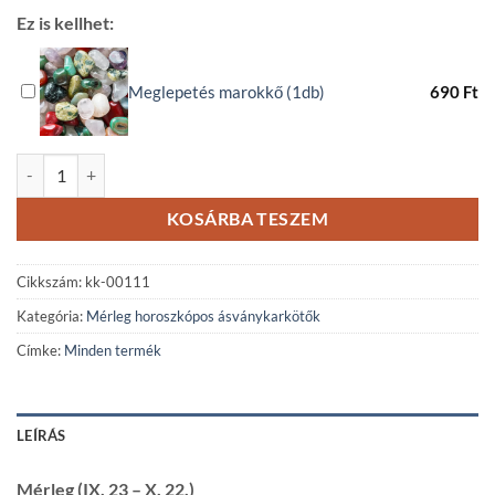
Ez is kellhet:
Meglepetés marokkő (1db)
690
Ft
Mérleg horoszkópos rózsakvarc ásványkarkötő mennyiség
KOSÁRBA TESZEM
Cikkszám:
kk-00111
Kategória:
Mérleg horoszkópos ásványkarkötők
Címke:
Minden termék
LEÍRÁS
Mérleg (IX. 23 – X. 22.)