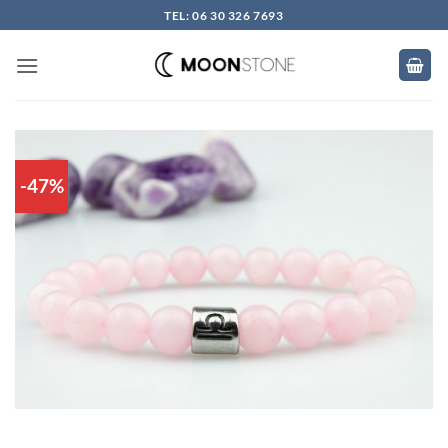
Skip
TEL: 06 30 326 7693
to
content
-47%