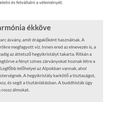
elni és felvállalni a véleményét.
harmónia ékköve
varc ásvány, amit drágakőként használnak. A
rökre megfagyott víz. Innen ered az elnevezés is, a
zadig az áttetsző hegyikristályt takarta. Ritkán a
gtörve a fényt színes zárványokat hoznak létre a
. Legfőbb lelőhelyei az Alpokban vannak, ahol
rségnek. A hegyikristály karkötő a tisztaságot,
hoz, és segít a tisztánlátásban. A buddhisták úgy
a rossz álmokat.