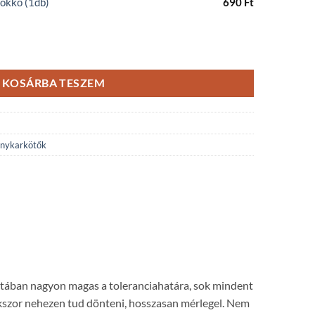
okkő (1db)
690
Ft
y ásványkarkötő mennyiség
KOSÁRBA TESZEM
ánykarkötők
olatában nagyon magas a toleranciahatára, sok mindent
okszor nehezen tud dönteni, hosszasan mérlegel. Nem