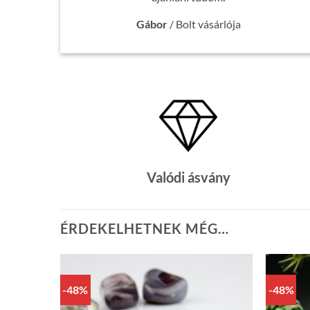
Gábor
/
Bolt vásárlója
Valódi ásvány
ÉRDEKELHETNEK MÉG…
-48%
-48%