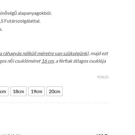
minőségű alapanyagokból.
LS Futárszolgálattal.
s.
a ráhagyás nélküli méretre van szükségünk
), majd ezt
lagos női csuklóméret
16 cm
, a férfiak átlagos csuklója
TÖRLÉS
7cm
18cm
19cm
20cm