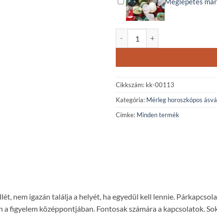
Meglepetés mar
Mérleg horoszkópos hegyikristál
Cikkszám:
kk-00113
Kategória:
Mérleg horoszkópos ásv
Címke:
Minden termék
ét, nem igazán találja a helyét, ha egyedül kell lennie. Párkapcs
 van a figyelem középpontjában. Fontosak számára a kapcsolatok. S