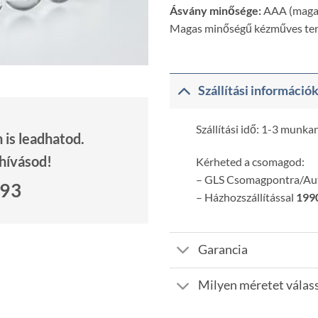
Ásvány minősége:
AAA (magas
Magas minőségű kézműves te
Szállítási információ
Szállítási idő: 1-3 munka
is leadhatod.
 hívásod!
Kérheted a csomagod:
– GLS Csomagpontra/A
693
– Házhozszállítással
1990
Garancia
Milyen méretet válas