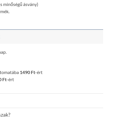
 minőségű ásvány)
rmék.
k
nap.
utomatába
1490 Ft
-ért
 Ft
-ért
szak?