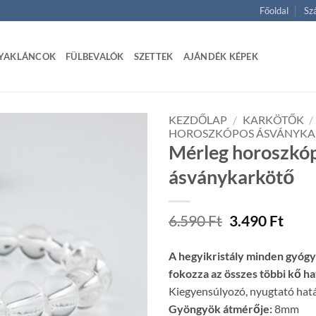
Főoldal
Szá
YAKLÁNCOK
FÜLBEVALÓK
SZETTEK
AJÁNDÉK KÉPEK
KEZDŐLAP
/
KARKÖTŐK
/
HOROSZKÓPOS ÁSVÁNYK
Mérleg horoszkóp
ásványkarkötő
Original
Curr
6.590
Ft
3.490
Ft
price
price
was:
is:
A hegyikristály minden gyógyk
6.590 Ft.
3.490
fokozza az összes többi kő ha
Kiegyensúlyozó, nyugtató hatáss
Gyöngyök átmérője:
8mm