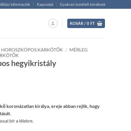
llítási információk
Kapcsolat
Gyakran ismételt kérdések
KOSÁR /
0
FT
HOROSZKÓPOS KARKÖTŐK
/
MÉRLEG
ARKÖTŐK
os hegyikristály
ent
ő koronázatlan királya, ereje abban rejlik, hogy
 Ft.
tását.
al bír a lélekre.