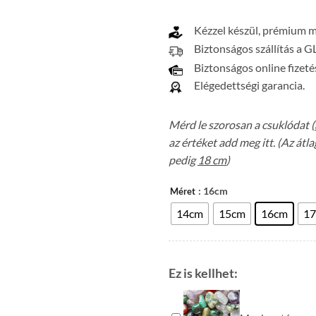
Kézzel készül, prémium 
Biztonságos szállítás a G
Biztonságos online fizeté
Elégedettségi garancia.
Mérd le szorosan a csuklódat (
az értéket add meg itt. (Az át
pedig
18 cm
)
: 16cm
Méret
14cm
15cm
16cm
1
Ez is kellhet: