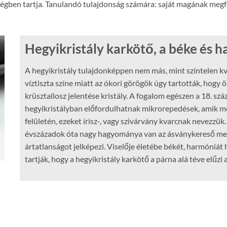
ségben tartja. Tanulandó tulajdonság számára: saját magának megfel
Hegyikristály karkötő, a béke és 
A hegyikristály tulajdonképpen nem más, mint színtelen k
víztiszta színe miatt az ókori görögök úgy tartották, hogy ö
krüsztallosz jelentése kristály. A fogalom egészen a 18. szá
hegyikristályban előfordulhatnak mikrorepedések, amik me
felületén, ezeket írisz-, vagy szivárvány kvarcnak nevezzük
évszázadok óta nagy hagyománya van az ásványkereső meste
ártatlanságot jelképezi. Viselője életébe békét, harmóniát 
tartják, hogy a hegyikristály karkötő a párna alá téve elűzi 