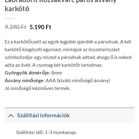
karkötő
Original
Current
9.390
Ft
5.190
Ft
price
price
was:
is:
Ez a karkötőszett az egyik legjobb ajándék a párodnak. A két
9.390 Ft.
5.190 Ft.
karkötő kiegészíti egymást, mintájuk az összetartozást
szimbolizálja: egy részed a párodnak adtad, ahogy ő is neked
adta az övét. A csomag két karkötőt tartalmaz.
Gyöngyök átmérője:
8mm
Ásvány minősége:
AAA (kiváló minőségű ásvány)
Jó minőségű kézműves termék.
Szállítási információk
Szállítási idő: 1-3 munkanap.