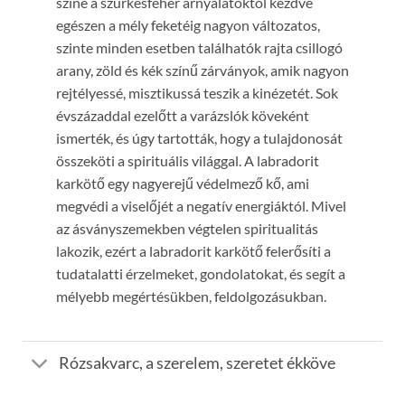
színe a szürkésfehér árnyalatoktól kezdve
egészen a mély feketéig nagyon változatos,
szinte minden esetben találhatók rajta csillogó
arany, zöld és kék színű zárványok, amik nagyon
rejtélyessé, misztikussá teszik a kinézetét. Sok
évszázaddal ezelőtt a varázslók köveként
ismerték, és úgy tartották, hogy a tulajdonosát
összeköti a spirituális világgal. A labradorit
karkötő egy nagyerejű védelmező kő, ami
megvédi a viselőjét a negatív energiáktól. Mivel
az ásványszemekben végtelen spiritualitás
lakozik, ezért a labradorit karkötő felerősíti a
tudatalatti érzelmeket, gondolatokat, és segít a
mélyebb megértésükben, feldolgozásukban.
Rózsakvarc, a szerelem, szeretet ékköve