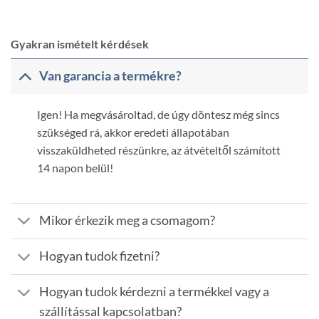
Gyakran ismételt kérdések
Van garancia a termékre?
Igen! Ha megvásároltad, de úgy döntesz még sincs
szükséged rá, akkor eredeti állapotában
visszaküldheted részünkre, az átvételtől számított
14 napon belül!
Mikor érkezik meg a csomagom?
Hogyan tudok fizetni?
Hogyan tudok kérdezni a termékkel vagy a
szállítással kapcsolatban?