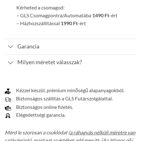
Kérheted a csomagod:
– GLS Csomagpontra/Automatába
1490 Ft
-ért
– Házhozszállítással
1990 Ft
-ért
Garancia
Milyen méretet válasszak?
Kézzel készül, prémium minőségű alapanyagokból.
Biztonságos szállítás a GLS Futárszolgálattal.
Biztonságos online fizetés.
Elégedettségi garancia.
Mérd le szorosan a csuklódat (
a ráhagyás nélküli méretre van
szükségünk
), majd ezt az értéket add meg itt. (Az átlagos női