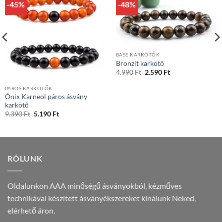
-45%
-48%
BASE KARKÖTŐK
Bronzit karkötő
Original
Current
4.990
Ft
2.590
Ft
price
price
was:
is:
PÁROS KARKÖTŐK
4.990 Ft.
2.590 Ft.
Ónix Karneol páros ásvány
karkötő
Original
Current
9.390
Ft
5.190
Ft
price
price
was:
is:
9.390 Ft.
5.190 Ft.
RÓLUNK
Oldalunkon AAA minőségű ásványokból, kézműves
technikával készített ásványékszereket kínálunk Neked,
elérhető áron.