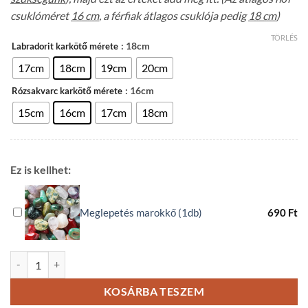
csuklóméret
16 cm
, a férfiak átlagos csuklója pedig
18 cm
)
TÖRLÉS
: 18cm
Labradorit karkötő mérete
17cm
18cm
19cm
20cm
: 16cm
Rózsakvarc karkötő mérete
15cm
16cm
17cm
18cm
Ez is kellhet:
Meglepetés marokkő (1db)
690
Ft
Labradorit Rózsakvarc páros ásvány karkötő mennyiség
KOSÁRBA TESZEM