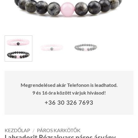
Megrendelésed akár Telefonon is leadhatod.
9 és 16 óra között várjuk hívásod!
+36 30 326 7693
KEZDŐLAP
/
PÁROS KARKÖTŐK
Labradorit Rózsakvarc páros ásvány