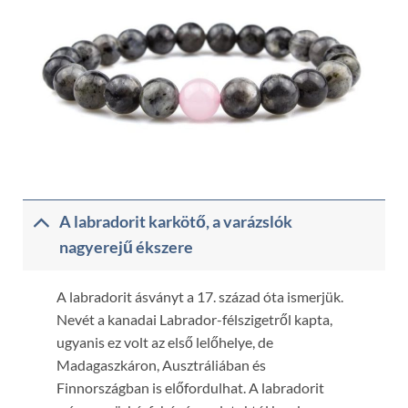
A labradorit karkötő, a varázslók
nagyerejű ékszere
A labradorit ásványt a 17. század óta ismerjük.
Nevét a kanadai Labrador-félszigetről kapta,
ugyanis ez volt az első lelőhelye, de
Madagaszkáron, Ausztráliában és
Finnországban is előfordulhat. A labradorit