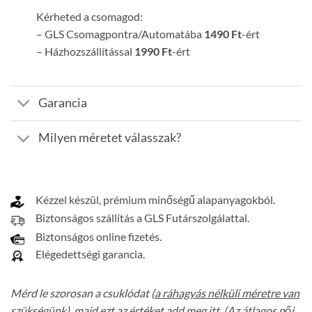
Kérheted a csomagod:
– GLS Csomagpontra/Automatába
1490 Ft
-ért
– Házhozszállítással
1990 Ft
-ért
Garancia
Milyen méretet válasszak?
Kézzel készül, prémium minőségű alapanyagokból.
Biztonságos szállítás a GLS Futárszolgálattal.
Biztonságos online fizetés.
Elégedettségi garancia.
Mérd le szorosan a csuklódat (
a ráhagyás nélküli méretre van
szükségünk
), majd ezt az értéket add meg itt. (Az átlagos női