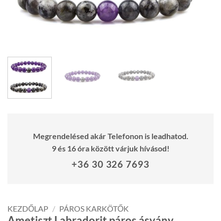
Megrendelésed akár Telefonon is leadhatod.
9 és 16 óra között várjuk hívásod!
+36 30 326 7693
KEZDŐLAP
/
PÁROS KARKÖTŐK
Ametiszt Labradorit páros ásvány