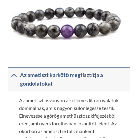
Az ametiszt karkötő megtisztítja a
gondolatokat
Az ametiszt ásványon a kellemes lila árnyalatok
dominálnak, amik nagyon különlegessé teszik.
Elnevezése a görög amethüsztosz kifejezésből
ered, ami nyers fordításban józanítót jelent. Az
ókorban az ametisztre talizmánként