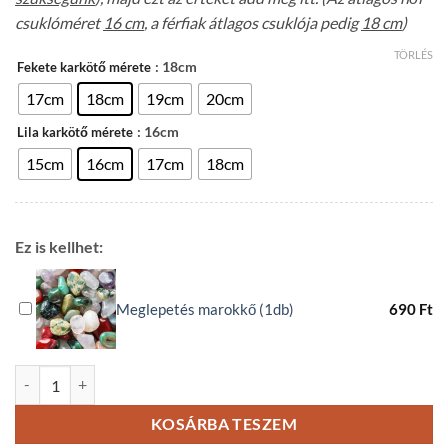
csuklóméret
16 cm
, a férfiak átlagos csuklója pedig
18 cm
)
TÖRLÉS
: 18cm
Fekete karkötő mérete
17cm
18cm
19cm
20cm
: 16cm
Lila karkötő mérete
15cm
16cm
17cm
18cm
Ez is kellhet:
Meglepetés marokkő (1db)
690
Ft
Ametiszt Labradorit páros ásvány karkötő mennyiség
KOSÁRBA TESZEM