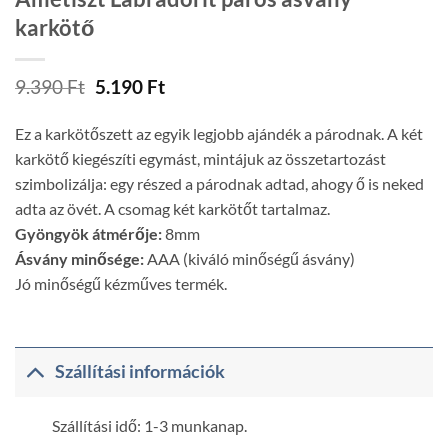
karkötő
Original
Current
9.390
Ft
5.190
Ft
price
price
was:
is:
Ez a karkötőszett az egyik legjobb ajándék a párodnak. A két
9.390 Ft.
5.190 Ft.
karkötő kiegészíti egymást, mintájuk az összetartozást
szimbolizálja: egy részed a párodnak adtad, ahogy ő is neked
adta az övét. A csomag két karkötőt tartalmaz.
Gyöngyök átmérője:
8mm
Ásvány minősége:
AAA (kiváló minőségű ásvány)
Jó minőségű kézműves termék.
Szállítási információk
Szállítási idő: 1-3 munkanap.