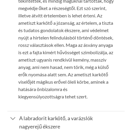
tekintettek, és mindig maguknál tartották, hogy
megvédje őket a részeségtől. Ezt szó szerint,
illetve átvitt értelemben is lehet érteni. Az
ametiszt karkötő a józanság, az értelem, a tiszta
és tudatos gondolatok ékszere, ami védelmet
nyújt a hirtelen felindulásból történő döntések,
rossz választások ellen. Maga az ásvány anyaga
is ezt a fajta kimért hűvösséget szimbolizálja, az
ametiszt ugyanis rendkívül kemény, masszív
anyag, ami nem hasad, nem törik, még a külső
erők nyomása alatt sem. Az ametiszt karkötő
viselőjét mágikus erővel öleli körbe, aminek a
hatására önbizalomra és
kiegyensúlyozottságra tehet szert.
A labradorit karkötő, a varázslók
nagyerejű ékszere