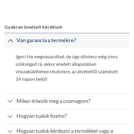
Gyakran ismételt kérdések
Van garancia a termékre?
Igen! Ha megvásároltad, de úgy döntesz még sincs
szükséged rá, akkor eredeti állapotában
visszaküldheted részünkre, az átvételtől számított
14 napon belül!
Mikor érkezik meg a csomagom?
Hogyan tudok fizetni?
Hogyan tudok kérdezni a termékkel vagy a