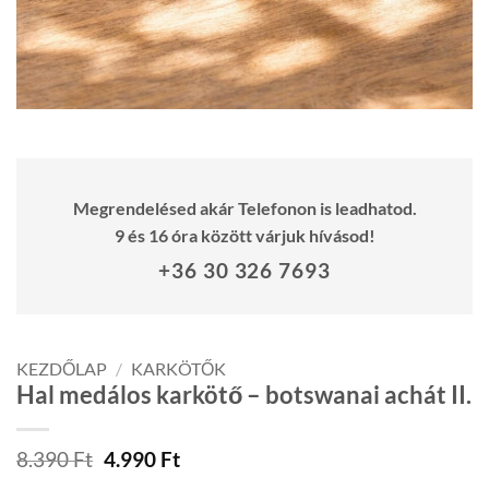
Megrendelésed akár Telefonon is leadhatod.
9 és 16 óra között várjuk hívásod!
+36 30 326 7693
KEZDŐLAP
/
KARKÖTŐK
Hal medálos karkötő – botswanai achát II.
Original
Current
8.390
Ft
4.990
Ft
price
price