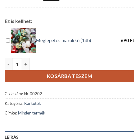
Ez is kellhet:
Meglepetés marokkő (1db)
690
Ft
Hal medálos karkötő - botswanai achát II. mennyiség
KOSÁRBA TESZEM
Cikkszám:
kk-00202
Kategória:
Karkötők
Címke:
Minden termék
LEÍRÁS