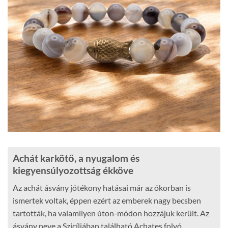
Achát karkötő, a nyugalom és
kiegyensúlyozottság ékköve
Az achát ásvány jótékony hatásai már az ókorban is
ismertek voltak, éppen ezért az emberek nagy becsben
tartották, ha valamilyen úton-módon hozzájuk került. Az
ásvány neve a Szicíliában található Achates folyó