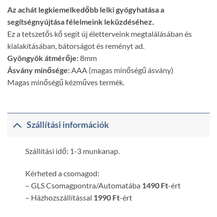
was:
is:
Az achát legkiemelkedőbb lelki gyógyhatása a
8.390 Ft.
4.990 Ft.
segítségnyújtása félelmeink leküzdéséhez.
Ez a tetszetős kő segít új életterveink megtalálásában és
kialakításában, bátorságot és reményt ad.
Gyöngyök átmérője:
8mm
Ásvány minősége:
AAA (magas minőségű ásvány)
Magas minőségű kézműves termék.
Szállítási információk
Szállítási idő: 1-3 munkanap.
Kérheted a csomagod:
– GLS Csomagpontra/Automatába
1490 Ft
-ért
– Házhozszállítással
1990 Ft
-ért