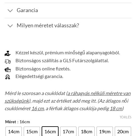
Garancia
Milyen méretet válasszak?
Kézzel készül, prémium minőségű alapanyagokból.
Biztonságos szállítás a GLS Futárszolgálattal.
Biztonságos online fizetés.
Elégedettségi garancia.
Mérd le szorosan a csuklódat (
a ráhagyás nélküli méretre van
szükségünk
), majd ezt az értéket add meg itt. (Az átlagos női
csuklóméret
16 cm
, a férfiak átlagos csuklója pedig
18 cm
)
TÖRLÉS
: 16cm
Méret
14cm
15cm
16cm
17cm
18cm
19cm
20cm