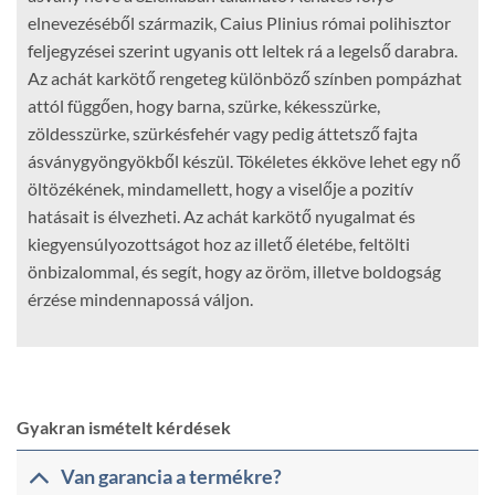
elnevezéséből származik, Caius Plinius római polihisztor
feljegyzései szerint ugyanis ott leltek rá a legelső darabra.
Az achát karkötő rengeteg különböző színben pompázhat
attól függően, hogy barna, szürke, kékesszürke,
zöldesszürke, szürkésfehér vagy pedig áttetsző fajta
ásványgyöngyökből készül. Tökéletes ékköve lehet egy nő
öltözékének, mindamellett, hogy a viselője a pozitív
hatásait is élvezheti. Az achát karkötő nyugalmat és
kiegyensúlyozottságot hoz az illető életébe, feltölti
önbizalommal, és segít, hogy az öröm, illetve boldogság
érzése mindennapossá váljon.
Gyakran ismételt kérdések
Van garancia a termékre?