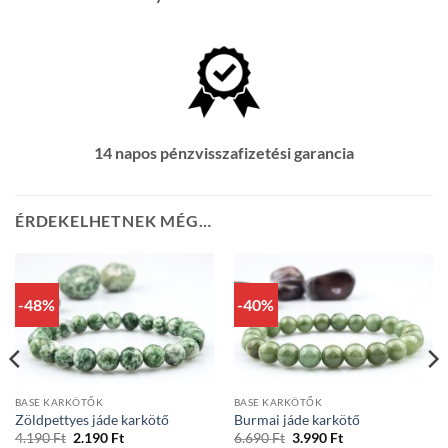
14 napos pénzvisszafizetési garancia
ÉRDEKELHETNEK MÉG…
-48%
-40%
BASE KARKÖTŐK
BASE KARKÖTŐK
Zöldpettyes jáde karkötő
Burmai jáde karkötő
Original
Current
Original
Current
4.190
Ft
2.190
Ft
6.690
Ft
3.990
Ft