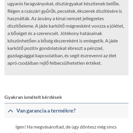
ugyanis faragványokat, dísztárgyakat készítenek belőle.
Régen a császári gyűrűk, pecsétek, ékszerek díszítésére is
használták. Az ásvány a kínai nemzet jellegzetes
díszítőeleme. A jáde karkötő mágnesként vonzza a jólétet,
a bőséget és a szerencsét. Jótékony hatásainak
köszönhetően a bőség ékszereként is emlegetik. A jáde
karkötő pozitív gondolatokat ébreszt a pénzzel,
gazdagsággal kapcsolatban, és segít észrevenni az élet
apró csodáiban rejlő felbecsülhetetlen értéket.
Gyakran ismételt kérdések
Van garancia a termékre?
Igen! Ha megvásároltad, de úgy döntesz még sincs