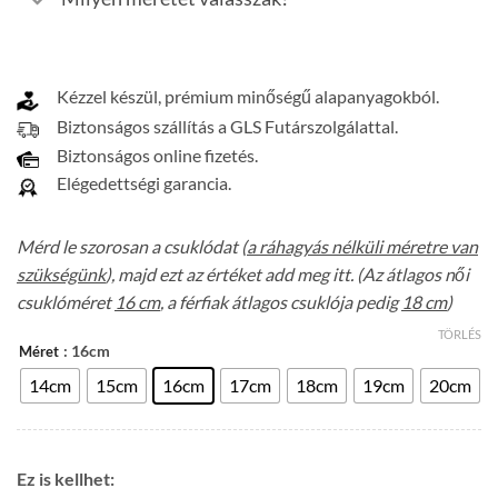
Kézzel készül, prémium minőségű alapanyagokból.
Biztonságos szállítás a GLS Futárszolgálattal.
Biztonságos online fizetés.
Elégedettségi garancia.
Mérd le szorosan a csuklódat (
a ráhagyás nélküli méretre van
szükségünk
), majd ezt az értéket add meg itt. (Az átlagos női
csuklóméret
16 cm
, a férfiak átlagos csuklója pedig
18 cm
)
TÖRLÉS
: 16cm
Méret
14cm
15cm
16cm
17cm
18cm
19cm
20cm
Ez is kellhet: