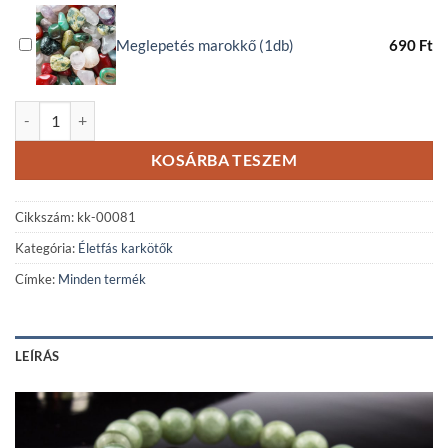
Meglepetés marokkő (1db)
690
Ft
Burmai jáde ásványkarkötő nemesfém Életfa medállal mennyiség
KOSÁRBA TESZEM
Cikkszám:
kk-00081
Kategória:
Életfás karkötők
Címke:
Minden termék
LEÍRÁS