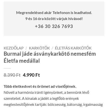
Megrendelésed akár Telefonon is leadhatod.
9 és 16 óra között várjuk hívásod!
+36 30 326 7693
KEZDŐLAP
/
KARKÖTŐK
/
ÉLETFÁS KARKÖTŐK
Burmai jáde ásványkarkötő nemesfém
Életfa medállal
Original
Current
8.390
Ft
4.990
Ft
price
price
was:
is:
Több életkedvet és örömet ad viselőjének.
8.390 Ft.
4.990 Ft.
Növeli a harmónia iránti igényünket, a bennünk lévő
szeretetet. A kínaiak a jádét a legfőbb erények
megtestesítőjének tartják: bölcsesség, bátorság, irgalmasság