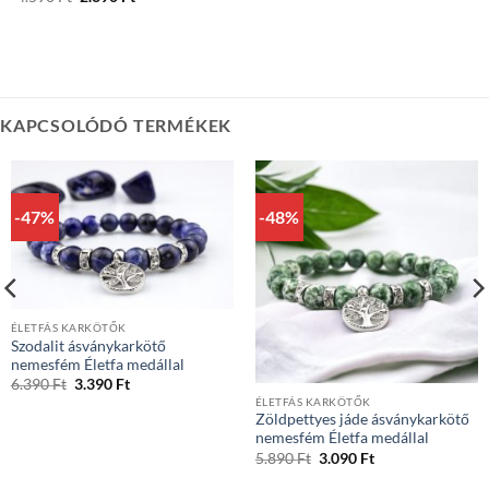
price
price
was:
is:
4.590 Ft.
2.390 Ft.
KAPCSOLÓDÓ TERMÉKEK
-47%
-48%
ÉLETFÁS KARKÖTŐK
Szodalit ásványkarkötő
nemesfém Életfa medállal
Original
Current
6.390
Ft
3.390
Ft
price
price
ÉLETFÁS KARKÖTŐK
was:
is:
Zöldpettyes jáde ásványkarkötő
6.390 Ft.
3.390 Ft.
nemesfém Életfa medállal
Original
Current
5.890
Ft
3.090
Ft
price
price
was:
is: