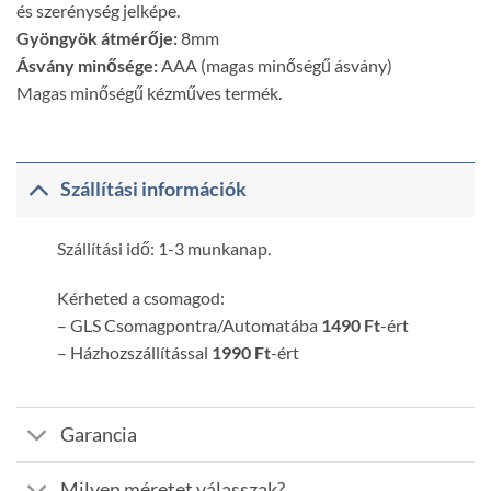
és szerénység jelképe.
Gyöngyök átmérője:
8mm
Ásvány minősége:
AAA (magas minőségű ásvány)
Magas minőségű kézműves termék.
Szállítási információk
Szállítási idő: 1-3 munkanap.
Kérheted a csomagod:
– GLS Csomagpontra/Automatába
1490 Ft
-ért
– Házhozszállítással
1990 Ft
-ért
Garancia
Milyen méretet válasszak?