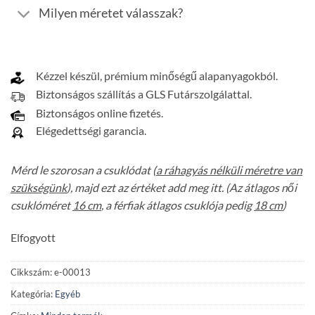
Milyen méretet válasszak?
Kézzel készül, prémium minőségű alapanyagokból.
Biztonságos szállítás a GLS Futárszolgálattal.
Biztonságos online fizetés.
Elégedettségi garancia.
Mérd le szorosan a csuklódat (
a ráhagyás nélküli méretre van
szükségünk
), majd ezt az értéket add meg itt. (Az átlagos női
csuklóméret
16 cm
, a férfiak átlagos csuklója pedig
18 cm
)
Elfogyott
Cikkszám:
e-00013
Kategória:
Egyéb