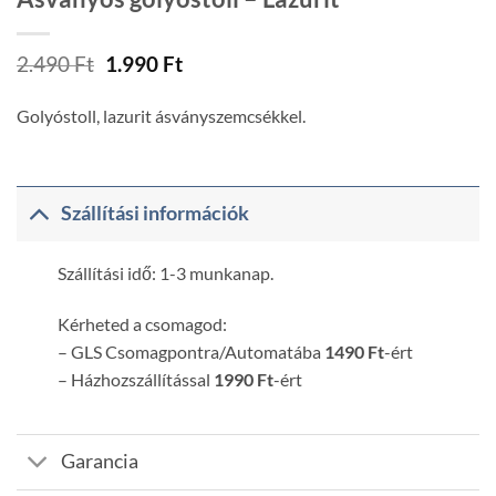
Original
Current
2.490
Ft
1.990
Ft
price
price
was:
is:
Golyóstoll, lazurit ásványszemcsékkel.
2.490 Ft.
1.990 Ft.
Szállítási információk
Szállítási idő: 1-3 munkanap.
Kérheted a csomagod:
– GLS Csomagpontra/Automatába
1490 Ft
-ért
– Házhozszállítással
1990 Ft
-ért
Garancia