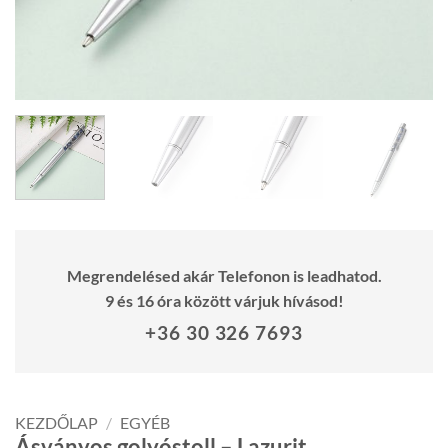
Megrendelésed akár Telefonon is leadhatod.
9 és 16 óra között várjuk hívásod!
+36 30 326 7693
KEZDŐLAP
/
EGYÉB
Ásványos golyóstoll – Lazurit