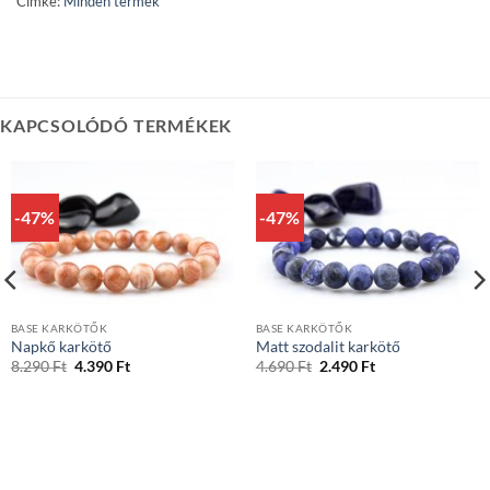
Címke:
Minden termék
KAPCSOLÓDÓ TERMÉKEK
-47%
-47%
BASE KARKÖTŐK
BASE KARKÖTŐK
Napkő karkötő
Matt szodalit karkötő
Original
Current
Original
Current
8.290
Ft
4.390
Ft
4.690
Ft
2.490
Ft
price
price
price
price
was:
is:
was:
is:
8.290 Ft.
4.390 Ft.
4.690 Ft.
2.490 Ft.