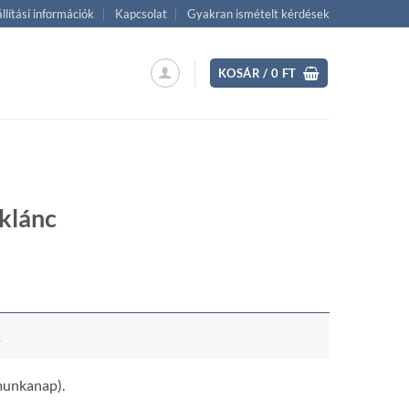
llítási információk
Kapcsolat
Gyakran ismételt kérdések
KOSÁR /
0
FT
klánc
ent
 Ft.
k
 munkanap).