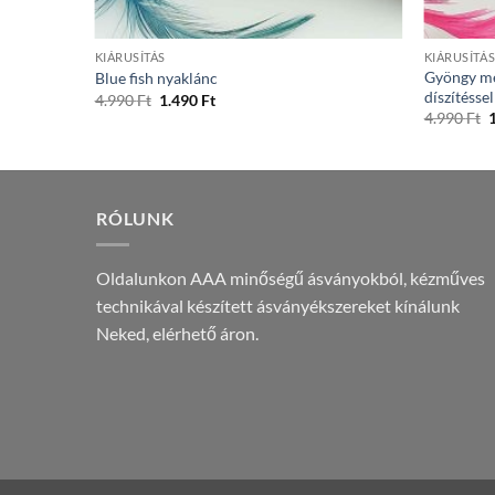
+
+
KIÁRUSÍTÁS
KIÁRUSÍTÁ
Gyöngy me
Blue fish nyaklánc
díszítésse
Original
Current
4.990
Ft
1.490
Ft
price
price
O
4.990
Ft
was:
is:
p
4.990 Ft.
1.490 Ft.
w
4
RÓLUNK
Oldalunkon AAA minőségű ásványokból, kézműves
technikával készített ásványékszereket kínálunk
Neked, elérhető áron.