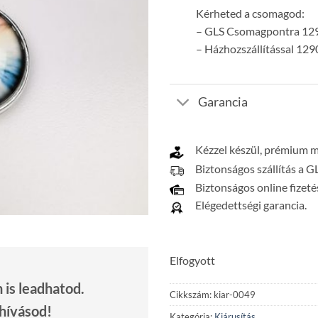
Kérheted a csomagod:
– GLS Csomagpontra 129
– Házhozszállítással 129
Garancia
Kézzel készül, prémium 
Biztonságos szállítás a G
Biztonságos online fizeté
Elégedettségi garancia.
Elfogyott
is leadhatod.
Cikkszám:
kiar-0049
 hívásod!
Kategória:
Kiárusítás