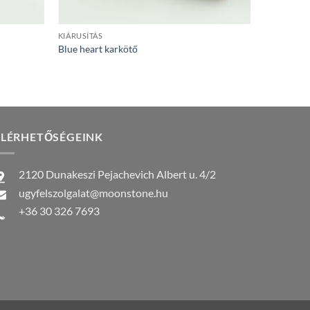
+
KIÁRUSÍTÁS
Blue heart karkötő
ELÉRHETŐSÉGEINK
2120 Dunakeszi Pejachevich Albert u. 4/2
ugyfelszolgalat@moonstone.hu
+36 30 326 7693