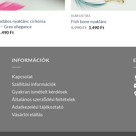
+
S
KIÁRUSÍTÁS
dálos nyaklánc cirkónia
Fish bone nyaklánc
l – Grey ellegance
Original
Current
5.990
Ft
1.490
Ft
price
price
riginal
Current
1.490
Ft
was:
is:
rice
price
5.990 Ft.
1.490 Ft.
as:
is:
.990 Ft.
1.490 Ft.
INFORMÁCIÓK
Kapcsolat
Szállítási információk
Gyakran ismételt kérdések
Általános szerződési feltételek
Adatkezelési tájékoztató
Vásárlói elállás