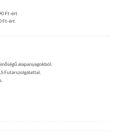
0 Ft-ért
0 Ft-ért
minőségű alapanyagokból.
LS Futárszolgálattal.
s.