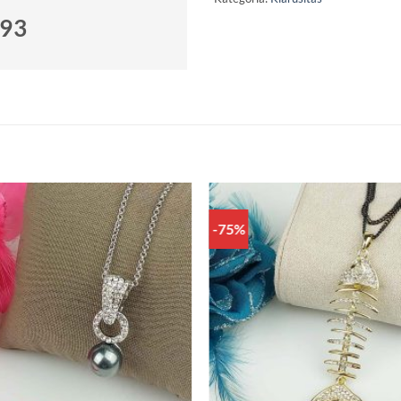
693
-75%