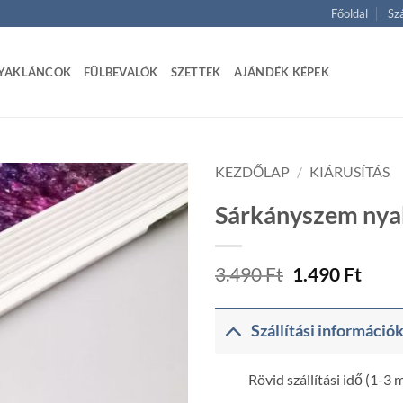
Főoldal
Szá
YAKLÁNCOK
FÜLBEVALÓK
SZETTEK
AJÁNDÉK KÉPEK
KEZDŐLAP
/
KIÁRUSÍTÁS
Sárkányszem nya
Original
Curr
3.490
Ft
1.490
Ft
price
price
was:
is:
3.490 Ft.
1.490
Szállítási információ
Rövid szállítási idő (1-3