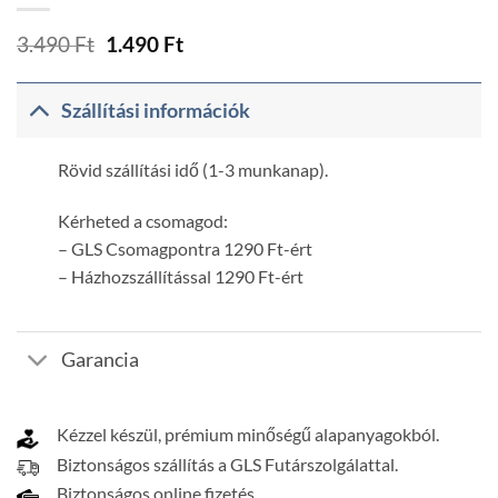
Original
Current
3.490
Ft
1.490
Ft
price
price
was:
is:
3.490 Ft.
1.490 Ft.
Szállítási információk
Rövid szállítási idő (1-3 munkanap).
Kérheted a csomagod:
– GLS Csomagpontra 1290 Ft-ért
– Házhozszállítással 1290 Ft-ért
Garancia
Kézzel készül, prémium minőségű alapanyagokból.
Biztonságos szállítás a GLS Futárszolgálattal.
Biztonságos online fizetés.