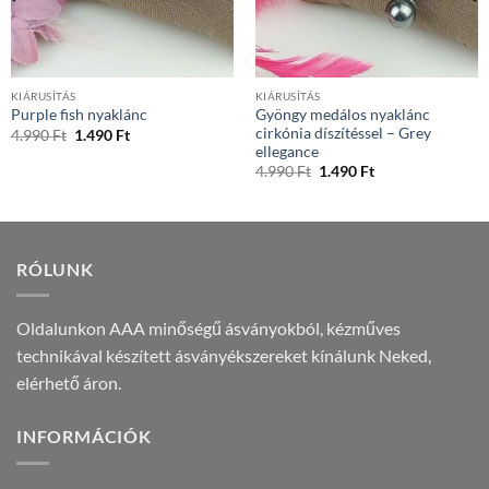
KIÁRUSÍTÁS
KIÁRUSÍTÁS
Gyöngy medálos nyaklánc
Purple fish nyaklánc
cirkónia díszítéssel – Grey
Original
Current
4.990
Ft
1.490
Ft
price
price
ellegance
was:
is:
Original
Current
4.990
Ft
1.490
Ft
4.990 Ft.
1.490 Ft.
price
price
was:
is:
4.990 Ft.
1.490 Ft.
RÓLUNK
Oldalunkon AAA minőségű ásványokból, kézműves
technikával készített ásványékszereket kínálunk Neked,
elérhető áron.
INFORMÁCIÓK