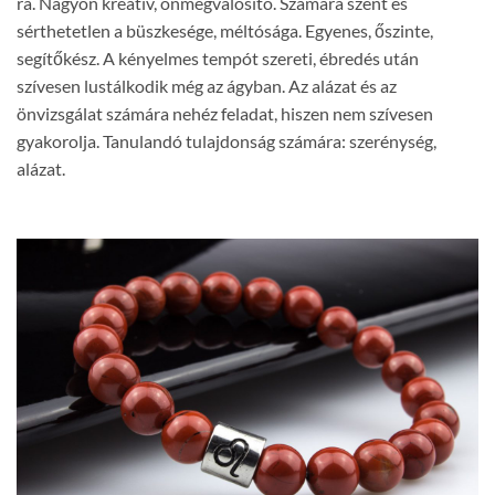
rá. Nagyon kreatív, önmegvalósító. Számára szent és
sérthetetlen a büszkesége, méltósága. Egyenes, őszinte,
segítőkész. A kényelmes tempót szereti, ébredés után
szívesen lustálkodik még az ágyban. Az alázat és az
önvizsgálat számára nehéz feladat, hiszen nem szívesen
gyakorolja. Tanulandó tulajdonság számára: szerénység,
alázat.