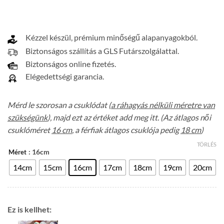
Kézzel készül, prémium minőségű alapanyagokból.
Biztonságos szállítás a GLS Futárszolgálattal.
Biztonságos online fizetés.
Elégedettségi garancia.
Mérd le szorosan a csuklódat (
a ráhagyás nélküli méretre van
szükségünk
), majd ezt az értéket add meg itt. (Az átlagos női
csuklóméret
16 cm
, a férfiak átlagos csuklója pedig
18 cm
)
TÖRLÉS
: 16cm
Méret
14cm
15cm
16cm
17cm
18cm
19cm
20cm
Ez is kellhet: