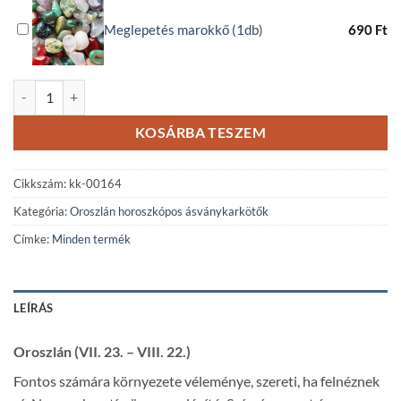
Meglepetés marokkő (1db)
690
Ft
Oroszlán horoszkópos jáspis ásványkarkötő mennyiség
KOSÁRBA TESZEM
Cikkszám:
kk-00164
Kategória:
Oroszlán horoszkópos ásványkarkötők
Címke:
Minden termék
LEÍRÁS
Oroszlán (VII. 23. – VIII. 22.)
Fontos számára környezete véleménye, szereti, ha felnéznek