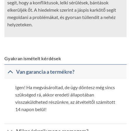
segít, hogy a konfliktusok, lelki sérülések, bántások
elkerüljék őt. A hiedelmek szerint a jáspis karkötő segít
megoldani a problémákat, és gyorsan túllendít a nehéz
helyzeteken.
Gyakran ismételt kérdések
Van garancia a termékre?
Igen! Ha megvásároltad, de úgy döntesz még sincs
szükséged rá, akkor eredeti állapotában
visszaküldheted részünkre, az átvételtől számított
14 napon belül!