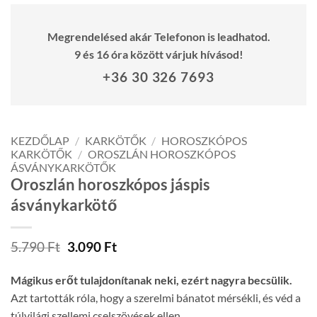
Megrendelésed akár Telefonon is leadhatod.
9 és 16 óra között várjuk hívásod!
+36 30 326 7693
KEZDŐLAP
/
KARKÖTŐK
/
HOROSZKÓPOS
KARKÖTŐK
/
OROSZLÁN HOROSZKÓPOS
ÁSVÁNYKARKÖTŐK
Oroszlán horoszkópos jáspis
ásványkarkötő
Original
Current
5.790
Ft
3.090
Ft
price
price
was:
is:
Mágikus erőt tulajdonítanak neki, ezért nagyra becsülik.
5.790 Ft.
3.090 Ft.
Azt tartották róla, hogy a szerelmi bánatot mérsékli, és véd a
túlvilági szellemi cselszövések ellen.