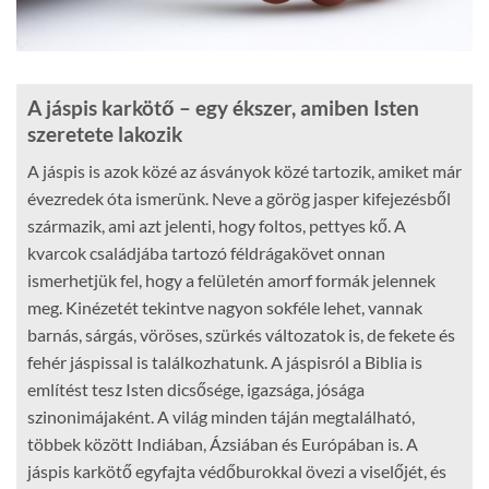
A jáspis karkötő – egy ékszer, amiben Isten
szeretete lakozik
A jáspis is azok közé az ásványok közé tartozik, amiket már
évezredek óta ismerünk. Neve a görög jasper kifejezésből
származik, ami azt jelenti, hogy foltos, pettyes kő. A
kvarcok családjába tartozó féldrágakövet onnan
ismerhetjük fel, hogy a felületén amorf formák jelennek
meg. Kinézetét tekintve nagyon sokféle lehet, vannak
barnás, sárgás, vöröses, szürkés változatok is, de fekete és
fehér jáspissal is találkozhatunk. A jáspisról a Biblia is
említést tesz Isten dicsősége, igazsága, jósága
szinonimájaként. A világ minden táján megtalálható,
többek között Indiában, Ázsiában és Európában is. A
jáspis karkötő egyfajta védőburokkal övezi a viselőjét, és