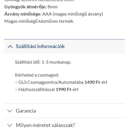
Gyöngyök átmérője:
8mm
Ásvány minősége:
AAA (magas minőségű ásvány)
Magas minőségű kézműves termék.
Szállítási információk
Szállítási idő: 1-3 munkanap.
Kérheted a csomagod:
– GLS Csomagpontra/Automatába
1490 Ft
-ért
– Házhozszállítással
1990 Ft
-ért
Garancia
Milyen méretet válasszak?