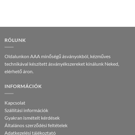
was:
is:
price
price
4.690 Ft.
2.490 Ft.
was:
is:
5.590 Ft.
2.990 Ft.
RÓLUNK
Oldalunkon AAA minőségű ásványokból, kézműves
technikával készített ásványékszereket kínálunk Neked,
elérhető áron.
INFORMÁCIÓK
Kapcsolat
Szállítási információk
Gyakran ismételt kérdések
Általános szerződési feltételek
Adatkezelési tájékoztató