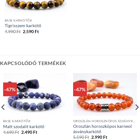
BASE KARKÖTŐK
Tigrisszem karkötő
Original
Current
4.990
Ft
2.590
Ft
price
price
was:
is:
4.990 Ft.
2.590 Ft.
KAPCSOLÓDÓ TERMÉKEK
-47%
-47%
BASE KARKÖTŐK
OROSZLÁN HOROSZKÓPOS ÁSVÁNYKARKÖTŐK
Oroszlán horoszkópos karneol
Matt szodalit karkötő
ásványkarkötő
Original
Current
4.690
Ft
2.490
Ft
price
price
Original
Current
5.590
Ft
2.990
Ft