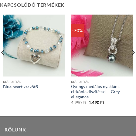
KAPCSOLÓDÓ TERMÉKEK
-70%
KIÁRUSÍTÁS
KIÁRUSÍTÁS
Gyöngy medálos nyaklánc
Blue heart karkötő
cirkónia díszítéssel – Grey
ellegance
Original
Current
4.990
Ft
1.490
Ft
price
price
was:
is:
4.990 Ft.
1.490 Ft.
RÓLUNK