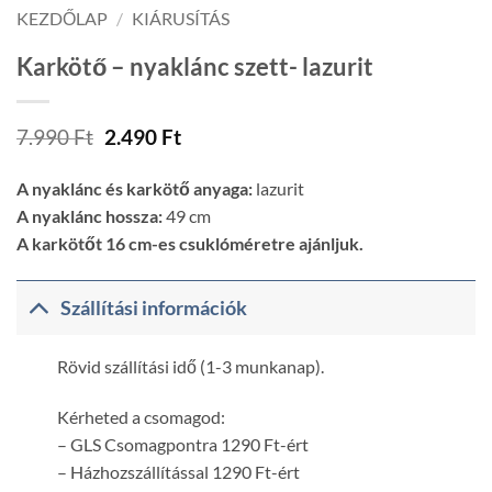
KEZDŐLAP
/
KIÁRUSÍTÁS
Karkötő – nyaklánc szett- lazurit
Original
Current
7.990
Ft
2.490
Ft
price
price
was:
is:
A nyaklánc és karkötő anyaga:
lazurit
7.990 Ft.
2.490 Ft.
A nyaklánc hossza:
49 cm
A karkötőt 16 cm-es csuklóméretre ajánljuk.
Szállítási információk
Rövid szállítási idő (1-3 munkanap).
Kérheted a csomagod:
– GLS Csomagpontra 1290 Ft-ért
– Házhozszállítással 1290 Ft-ért