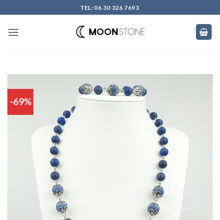
Skip
TEL: 06 30 326 7693
to
content
-69%