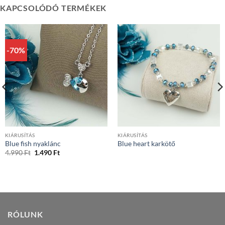
KAPCSOLÓDÓ TERMÉKEK
-70%
KIÁRUSÍTÁS
KIÁRUSÍTÁS
Blue fish nyaklánc
Blue heart karkötő
Original
Current
4.990
Ft
1.490
Ft
price
price
was:
is:
4.990 Ft.
1.490 Ft.
RÓLUNK