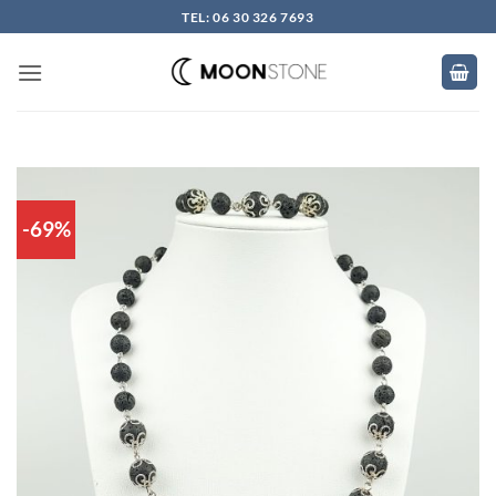
Skip
TEL: 06 30 326 7693
to
content
-69%