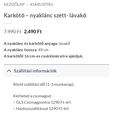
KEZDŐLAP
/
KIÁRUSÍTÁS
Karkötő – nyaklánc szett- lávakő
Original
Current
7.990
Ft
2.490
Ft
price
price
was:
is:
A nyaklánc és karkötő anyaga:
lávakő
7.990 Ft.
2.490 Ft.
A nyaklánc hossza:
49 cm
A karkötőt 16 cm-es csuklóméretre ajánljuk.
Szállítási információk
Rövid szállítási idő (1-3 munkanap).
Kérheted a csomagod:
– GLS Csomagpontra 1290 Ft-ért
– Házhozszállítással 1290 Ft-ért