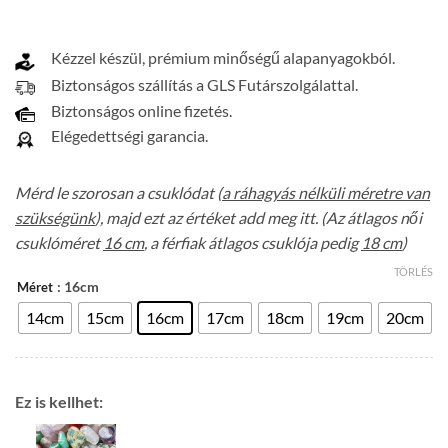
Kézzel készül, prémium minőségű alapanyagokból.
Biztonságos szállítás a GLS Futárszolgálattal.
Biztonságos online fizetés.
Elégedettségi garancia.
Mérd le szorosan a csuklódat (
a ráhagyás nélküli méretre van
szükségünk
), majd ezt az értéket add meg itt. (Az átlagos női
csuklóméret
16 cm
, a férfiak átlagos csuklója pedig
18 cm
)
TÖRLÉS
: 16cm
Méret
14cm
15cm
16cm
17cm
18cm
19cm
20cm
Ez is kellhet: