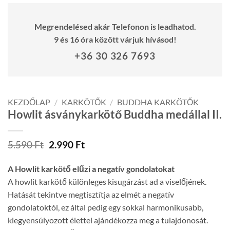
Megrendelésed akár Telefonon is leadhatod.
9 és 16 óra között várjuk hívásod!
+36 30 326 7693
KEZDŐLAP
/
KARKÖTŐK
/
BUDDHA KARKÖTŐK
Howlit ásványkarkötő Buddha medállal II.
Original
Current
5.590
Ft
2.990
Ft
price
price
was:
is:
A Howlit karkötő elűzi a negatív gondolatokat
5.590 Ft.
2.990 Ft.
A howlit karkötő különleges kisugárzást ad a viselőjének.
Hatását tekintve megtisztítja az elmét a negatív
gondolatoktól, ez által pedig egy sokkal harmonikusabb,
kiegyensúlyozott élettel ajándékozza meg a tulajdonosát.