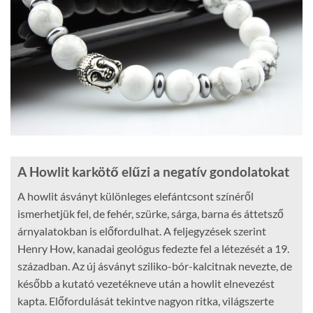
A Howlit karkötő elűzi a negatív gondolatokat
A howlit ásványt különleges elefántcsont színéről
ismerhetjük fel, de fehér, szürke, sárga, barna és áttetsző
árnyalatokban is előfordulhat. A feljegyzések szerint
Henry How, kanadai geológus fedezte fel a létezését a 19.
században. Az új ásványt sziliko-bór-kalcitnak nevezte, de
később a kutató vezetékneve után a howlit elnevezést
kapta. Előfordulását tekintve nagyon ritka, világszerte