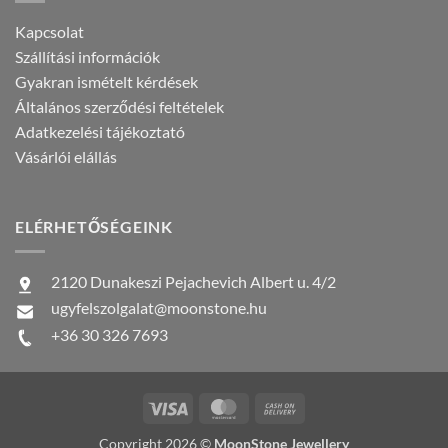
Kapcsolat
Szállítási információk
Gyakran ismételt kérdések
Általános szerződési feltételek
Adatkezelési tájékoztató
Vásárlói elállás
ELÉRHETŐSÉGEINK
2120 Dunakeszi Pejachevich Albert u. 4/2
ugyfelszolgalat@moonstone.hu
+36 30 326 7693
Visa
MasterCard
Cash
On
Copyright 2026 ©
MoonStone Jewellery