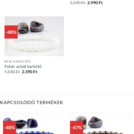
Original
Current
5.590
Ft
2.990
Ft
price
price
was:
is:
5.590 Ft.
2.990 Ft.
-48%
BASE KARKÖTŐK
Fehér achát karkötő
Original
Current
4.590
Ft
2.390
Ft
price
price
was:
is:
4.590 Ft.
2.390 Ft.
KAPCSOLÓDÓ TERMÉKEK
-48%
-47%