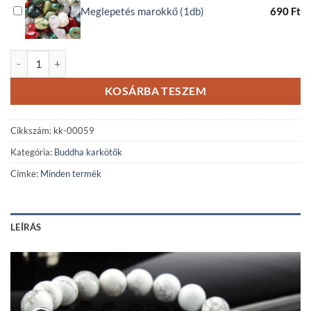
Meglepetés marokkő (1db)
690
Ft
Howlit ásványkarkötő Buddha medállal II. mennyiség
KOSÁRBA TESZEM
Cikkszám:
kk-00059
Kategória:
Buddha karkötők
Címke:
Minden termék
LEÍRÁS