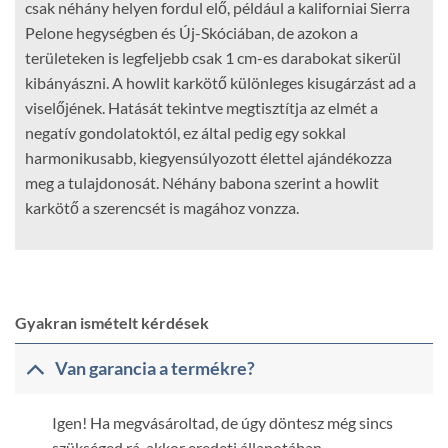
csak néhány helyen fordul elő, például a kaliforniai Sierra
Pelone hegységben és Új-Skóciában, de azokon a
területeken is legfeljebb csak 1 cm-es darabokat sikerül
kibányászni. A howlit karkötő különleges kisugárzást ad a
viselőjének. Hatását tekintve megtisztítja az elmét a
negatív gondolatoktól, ez által pedig egy sokkal
harmonikusabb, kiegyensúlyozott élettel ajándékozza
meg a tulajdonosát. Néhány babona szerint a howlit
karkötő a szerencsét is magához vonzza.
Gyakran ismételt kérdések
Van garancia a termékre?
Igen! Ha megvásároltad, de úgy döntesz még sincs
szükséged rá, akkor eredeti állapotában