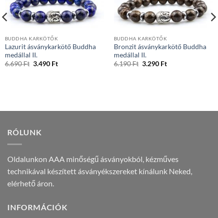
BUDDHA KARKÖTŐK
BUDDHA KARKÖTŐK
Lazurit ásványkarkötő Buddha
Bronzit ásványkarkötő Buddha
medállal II.
medállal II.
Original
Current
Original
Current
6.690
Ft
3.490
Ft
6.190
Ft
3.290
Ft
price
price
price
price
was:
is:
was:
is:
6.690 Ft.
3.490 Ft.
6.190 Ft.
3.290 Ft.
RÓLUNK
Oldalunkon AAA minőségű ásványokból, kézműves
technikával készített ásványékszereket kínálunk Neked,
elérhető áron.
INFORMÁCIÓK