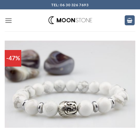
Skip
TEL: 06 30 326 7693
to
content
-47%