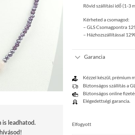
Rövid szállítási idő (1-3
Kérheted a csomagod:
– GLS Csomagpontra 129
– Házhozszállítással 129
Garancia
Kézzel készül, prémium 
Biztonságos szállítás a G
Biztonságos online fizeté
Elégedettségi garancia.
is leadhatod.
Elfogyott
 hívásod!