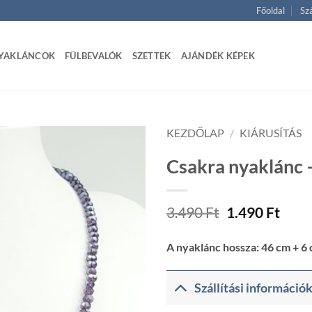
Főoldal
Szá
YAKLÁNCOK
FÜLBEVALÓK
SZETTEK
AJÁNDÉK KÉPEK
KEZDŐLAP
/
KIÁRUSÍTÁS
Csakra nyaklánc – 
Original
Curr
3.490
Ft
1.490
Ft
price
price
was:
is:
A nyaklánc hossza: 46 cm + 6
3.490 Ft.
1.490
Szállítási információ