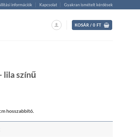
llítási információk
Kapcsolat
Gyakran ismételt kérdések
KOSÁR /
0
FT
lila színű
ent
 cm hosszabbító.
 Ft.
k