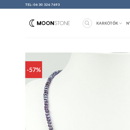
Skip
TEL: 06 30 326 7693
to
content
KARKÖTŐK
N
-57%