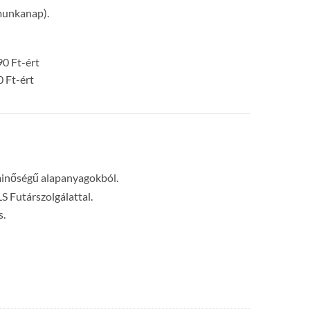
 munkanap).
0 Ft-ért
0 Ft-ért
minőségű alapanyagokból.
LS Futárszolgálattal.
s.