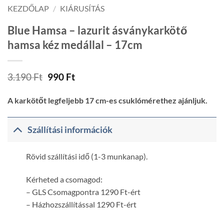
KEZDŐLAP
/
KIÁRUSÍTÁS
Blue Hamsa – lazurit ásványkarkötő
hamsa kéz medállal – 17cm
Original
Current
3.190
Ft
990
Ft
price
price
was:
is:
A karkötőt legfeljebb 17 cm-es csuklómérethez ajánljuk.
3.190 Ft.
990 Ft.
Szállítási információk
Rövid szállítási idő (1-3 munkanap).
Kérheted a csomagod:
– GLS Csomagpontra 1290 Ft-ért
– Házhozszállítással 1290 Ft-ért