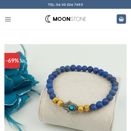
Skip
TEL: 06 30 326 7693
to
content
-69%