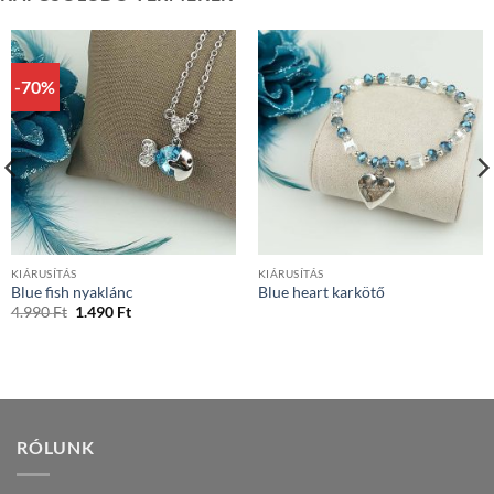
-70%
KIÁRUSÍTÁS
KIÁRUSÍTÁS
Blue fish nyaklánc
Blue heart karkötő
Original
Current
4.990
Ft
1.490
Ft
price
price
was:
is:
4.990 Ft.
1.490 Ft.
RÓLUNK