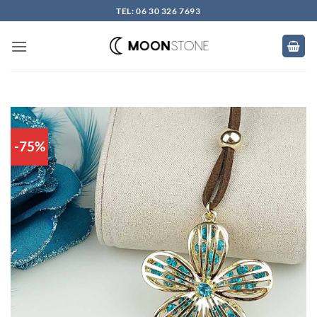
Skip
TEL: 06 30 326 7693
to
content
-75%