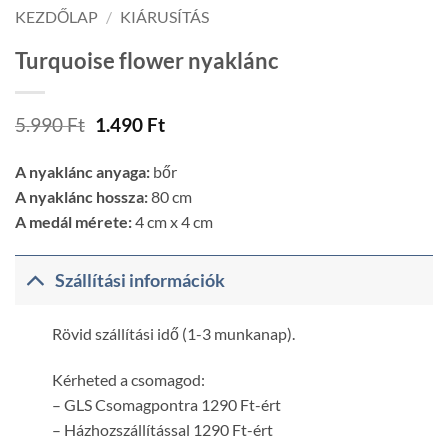
KEZDŐLAP
/
KIÁRUSÍTÁS
Turquoise flower nyaklánc
Original
Current
5.990
Ft
1.490
Ft
price
price
was:
is:
A nyaklánc anyaga:
bőr
5.990 Ft.
1.490 Ft.
A nyaklánc hossza:
80 cm
A medál mérete:
4 cm x 4 cm
Szállítási információk
Rövid szállítási idő (1-3 munkanap).
Kérheted a csomagod:
– GLS Csomagpontra 1290 Ft-ért
– Házhozszállítással 1290 Ft-ért