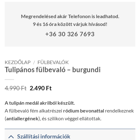
Megrendelésed akár Telefonon is leadhatod.
9 és 16 óra között várjuk hívásod!
+36 30 326 7693
KEZDŐLAP
/
FÜLBEVALÓK
Tulipános fülbevaló – burgundi
Original
Current
4.990
Ft
2.490
Ft
price
price
was:
is:
A tulipán medál akrilból készült.
4.990 Ft.
2.490 Ft.
A fülbevaló fém alkatrészei
ródium bevonattal
rendelkeznek
(
antiallergének
), és szilikon véggel ellátottak.
Szállítási információk