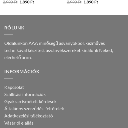
Original
Current
Original
Current
2.990
Ft
1.890
Ft
2.990
Ft
1.890
Ft
price
price
price
price
was:
is:
was:
is:
2.990 Ft.
1.890 Ft.
2.990 Ft.
1.890 Ft.
RÓLUNK
Oldalunkon AAA minőségű ásványokból, kézműves
technikával készített ásványékszereket kínálunk Neked,
elérhető áron.
INFORMÁCIÓK
Kapcsolat
Szállítási információk
Gyakran ismételt kérdések
Általános szerződési feltételek
Adatkezelési tájékoztató
Vásárlói elállás