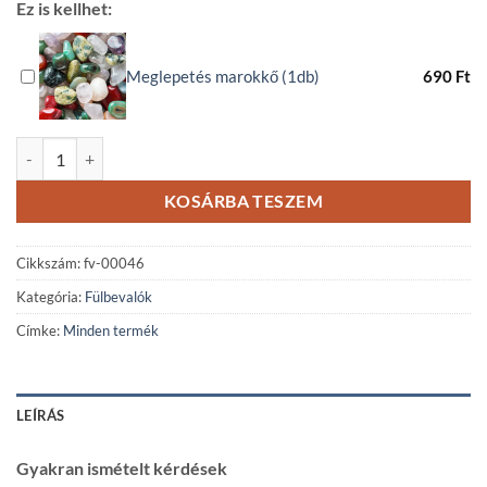
Ez is kellhet:
Meglepetés marokkő (1db)
690
Ft
Tulipános fülbevaló - burgundi mennyiség
KOSÁRBA TESZEM
Cikkszám:
fv-00046
Kategória:
Fülbevalók
Címke:
Minden termék
LEÍRÁS
Gyakran ismételt kérdések