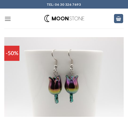
Skip
TEL: 06 30 326 7693
to
content
-50%