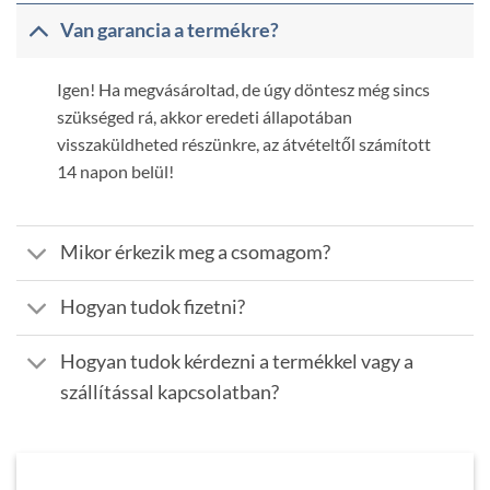
Van garancia a termékre?
Igen! Ha megvásároltad, de úgy döntesz még sincs
szükséged rá, akkor eredeti állapotában
visszaküldheted részünkre, az átvételtől számított
14 napon belül!
Mikor érkezik meg a csomagom?
Hogyan tudok fizetni?
Hogyan tudok kérdezni a termékkel vagy a
szállítással kapcsolatban?