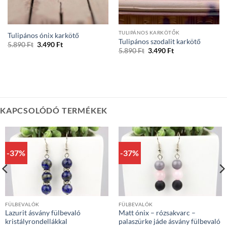
TULIPÁNOS KARKÖTŐK
Tulipános ónix karkötő
Tulipános szodalit karkötő
Original
Current
5.890
Ft
3.490
Ft
Original
Current
price
price
5.890
Ft
3.490
Ft
price
price
was:
is:
was:
is:
5.890 Ft.
3.490 Ft.
5.890 Ft.
3.490 Ft.
KAPCSOLÓDÓ TERMÉKEK
-37%
-37%
FÜLBEVALÓK
FÜLBEVALÓK
Lazurit ásvány fülbevaló
Matt ónix – rózsakvarc –
kristályrondellákkal
palaszürke jáde ásvány fülbevaló